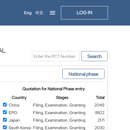
LOG IN
Eng
中文
AL
Search
National phase
Quotation for National Phase entry
Country
Stages
Total
China
Filing, Examination, Granting
2049
EPO
Filing, Examination, Granting
8822
Japan
Filing, Examination, Granting
2171
South Korea
Filing, Examination, Granting
2030