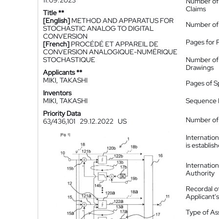
11.09.2023
Number of
Claims
Title **
[English]
METHOD AND APPARATUS FOR
Number of
STOCHASTIC ANALOG TO DIGITAL
CONVERSION
Pages for 
[French]
PROCÉDÉ ET APPAREIL DE
CONVERSION ANALOGIQUE-NUMÉRIQUE
STOCHASTIQUE
Number of
Drawings
Applicants **
MIKI, TAKASHI
Pages of S
Inventors
MIKI, TAKASHI
Sequence L
Priority Data
Number of 
63/436,101
29.12.2022
US
Internatio
is establis
Internatio
Authority
Recordal o
Applicant
Type of A