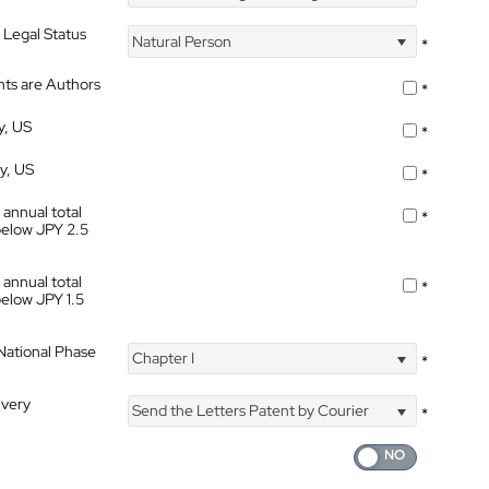
 Legal Status
Natural Person
*
nts are Authors
*
y, US
*
ty, US
*
 annual total
*
below JPY 2.5
 annual total
*
below JPY 1.5
 National Phase
Chapter I
*
ivery
Send the Letters Patent by Courier
*