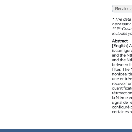
Recalcul
*
The data 
necessary.
**
IP-Coster
includes yo
Abstract
[English]
A
is configur
and the Nth
and the Nt
between the
filter. The
nonidealiti
une entrée,
recevoir un
quantificat
rétroaction
la Nième en
signal de r
configuré 
certaines 