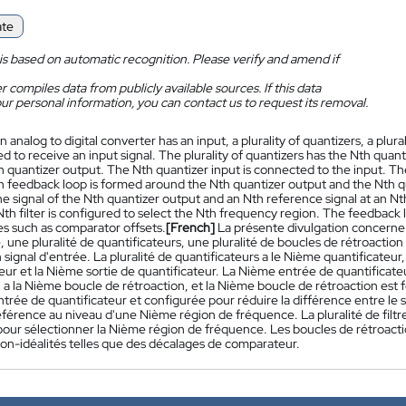
ate
is based on automatic recognition. Please verify and amend if
 compiles data from publicly available sources. If this data
ur personal information, you can contact us to request its removal.
n analog to digital converter has an input, a plurality of quantizers, a plural
ed to receive an input signal. The plurality of quantizers has the Nth quan
 quantizer output. The Nth quantizer input is connected to the input. Th
h feedback loop is formed around the Nth quantizer output and the Nth q
 signal of the Nth quantizer output and an Nth reference signal at an Nth 
 Nth filter is configured to select the Nth frequency region. The feedback
es such as comparator offsets.
[French]
La présente divulgation concern
 une pluralité de quantificateurs, une pluralité de boucles de rétroaction 
 signal d'entrée. La pluralité de quantificateurs a le Nième quantificateur
eur et la Nième sortie de quantificateur. La Nième entrée de quantificateu
 a la Nième boucle de rétroaction, et la Nième boucle de rétroaction est 
trée de quantificateur et configurée pour réduire la différence entre le 
éférence au niveau d'une Nième région de fréquence. La pluralité de filtr
pour sélectionner la Nième région de fréquence. Les boucles de rétroact
non-idéalités telles que des décalages de comparateur.