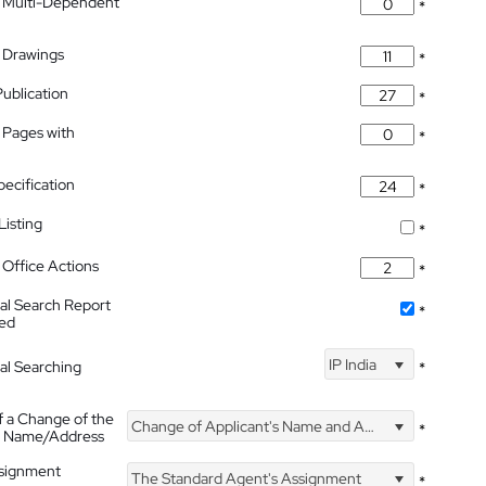
 Multi-Dependent
*
 Drawings
*
Publication
*
 Pages with
*
pecification
*
isting
*
Office Actions
*
nal Search Report
*
hed
IP India
nal Searching
*
f a Change of the
Change of Applicant's Name and Address
*
's Name/Address
ssignment
The Standard Agent's Assignment
*