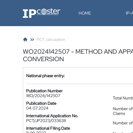
IP-Coster
HOME
IP
PCT calculation
WO2024142507 - METHOD AND APPA
CONVERSION
National phase entry:
Publication Number
WO/2024/142507
Total Num
Publication Date
04.07.2024
Number of
Claims
International Application No.
PCT/JP2023/033638
Number of 
International Filing Date