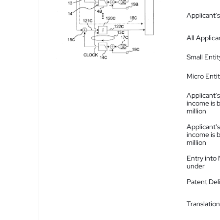
Applicant's
All Applica
Small Entit
Micro Enti
Applicant's
income is 
million
Applicant's
income is 
million
Entry into
under
Patent Del
Translation