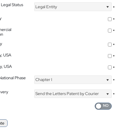
 Legal Status
Legal Entity
*
y
*
ercial
*
on
ty
*
ty, USA
*
ty, USA
*
 National Phase
Chapter I
*
ivery
Send the Letters Patent by Courier
*
ate