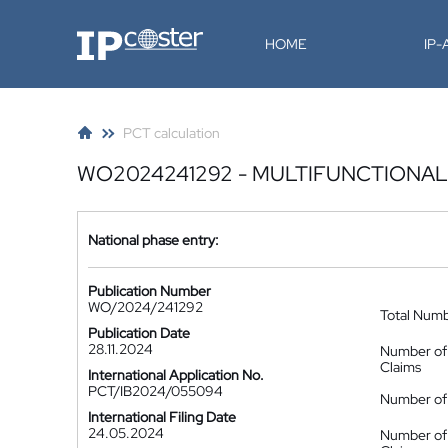
IP-Coster
HOME
IP
PCT calculation
WO2024241292 - MULTIFUNCTIONA
National phase entry:
Publication Number
WO/2024/241292
Total Num
Publication Date
28.11.2024
Number of
Claims
International Application No.
PCT/IB2024/055094
Number of 
International Filing Date
24.05.2024
Number of