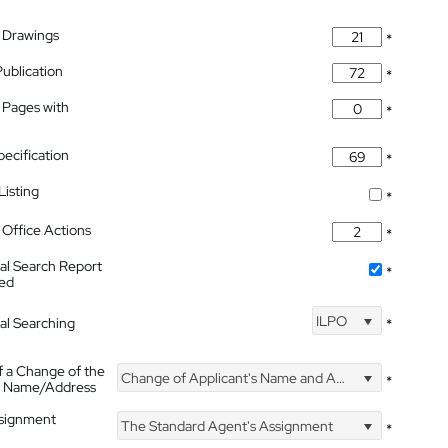
 Drawings
*
Publication
*
 Pages with
*
pecification
*
isting
*
Office Actions
*
nal Search Report
*
hed
ILPO
nal Searching
*
f a Change of the
Change of Applicant's Name and Address
*
's Name/Address
ssignment
The Standard Agent's Assignment
*