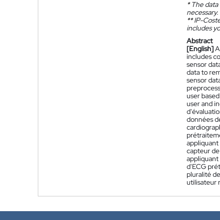
*
The data 
necessary.
**
IP-Coster
includes yo
Abstract
[English]
A
includes c
sensor dat
data to rem
sensor data
preprocess
user based 
user and in
d'évaluatio
données de
cardiograp
prétraitem
appliquant
capteur de
appliquant
d'ECG prétr
pluralité d
utilisateu