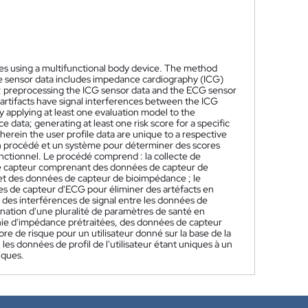
es using a multifunctional body device. The method
he sensor data includes impedance cardiography (ICG)
; preprocessing the ICG sensor data and the ECG sensor
e artifacts have signal interferences between the ICG
y applying at least one evaluation model to the
ata; generating at least one risk score for a specific
herein the user profile data are unique to a respective
n procédé et un système pour déterminer des scores
ifonctionnel. Le procédé comprend : la collecte de
s de capteur comprenant des données de capteur de
et des données de capteur de bioimpédance ; le
s de capteur d'ECG pour éliminer des artéfacts en
 des interférences de signal entre les données de
nation d'une pluralité de paramètres de santé en
hie d'impédance prétraitées, des données de capteur
e de risque pour un utilisateur donné sur la base de la
les données de profil de l'utilisateur étant uniques à un
iques.