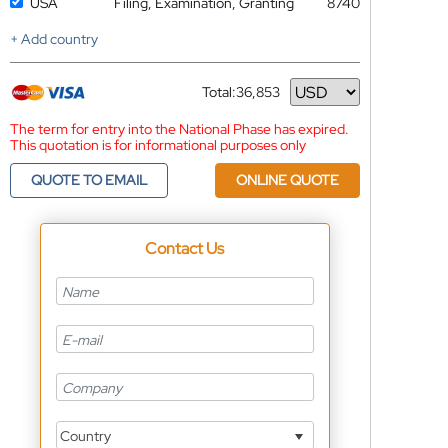
USA
Filing, Examination, Granting
8740
+ Add country
Total:
36,853
Currency
The term for entry into the National Phase has expired.
This quotation is for informational purposes only
QUOTE TO EMAIL
ONLINE QUOTE
Contact Us
Country