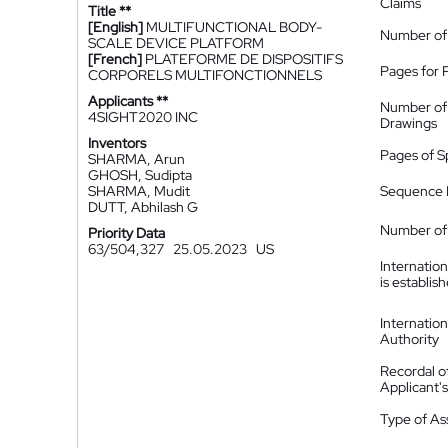
Claims
Title **
[English]
MULTIFUNCTIONAL BODY-
Number of
SCALE DEVICE PLATFORM
[French]
PLATEFORME DE DISPOSITIFS
Pages for 
CORPORELS MULTIFONCTIONNELS
Applicants **
Number of
4SIGHT2020 INC
Drawings
Inventors
Pages of S
SHARMA, Arun
GHOSH, Sudipta
SHARMA, Mudit
Sequence L
DUTT, Abhilash G
Number of 
Priority Data
63/504,327
25.05.2023
US
Internatio
is establis
Internatio
Authority
Recordal o
Applicant
Type of A