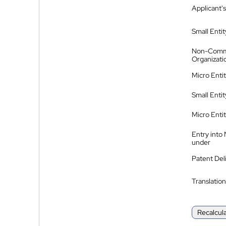
Applicant's
Small Entit
Non-Comm
Organizati
Micro Enti
Small Enti
Micro Enti
Entry into
under
Patent Del
Translation
Recalcul