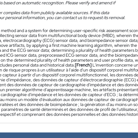
is based on automatic recognition. Please verify and amend if
 compiles data from publicly available sources. If this data
ur personal information, you can contact us to request its removal.
 method and a system for determining user-specific risk assessment scor
ollecting sensor data from multifunctional body device (MBD), wherein t
a, electrocardiography (ECG) sensor data, and bioimpedance sensor data
ove artifacts, by applying a first machine learning algorithm, wherein th
 and the ECG sensor data; determining a plurality of health parameters b
ed ICG sensor data, preprocessed ECG sensor data, and the bioimpedance d
on the determined plurality of health parameters and user profile data, w
cludes personal data and historical data.
[French]
L'invention concerne u
n de risque propres à un utilisateur à l'aide d'un dispositif corporel mult
 capteur à partir d'un dispositif corporel multifonctionnel, les donnée
hie d'impédance, des données de capteur d'électrocardiographie (ECG) 
ent des données de capteur de cardiographie d'impédance et des donnée
 un premier algorithme d'apprentissage machine, les artéfacts présentant
 cardiographie d'impédance et les données de capteur d'ECG ; la détermi
 au moins un modèle d'évaluation aux données de capteur de cardiograp
aitées et des données de bioimpédance ; la génération d'au moins un scor
e paramètres de santé déterminés et des données de profil de l'utilisateur, 
r respectif et comprenant des données personnelles et des données histor