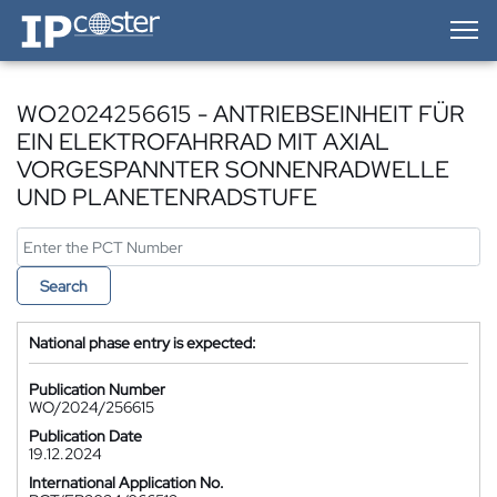
IP-Coster — Home
WO2024256615 - ANTRIEBSEINHEIT FÜR
EIN ELEKTROFAHRRAD MIT AXIAL
VORGESPANNTER SONNENRADWELLE
UND PLANETENRADSTUFE
Search
National phase entry is expected:
Publication Number
WO/2024/256615
Publication Date
19.12.2024
International Application No.