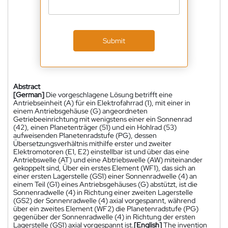
Submit
Abstract
[German]
Die vorgeschlagene Lösung betrifft eine
Antriebseinheit (A) für ein Elektrofahrrad (1), mit einer in
einem Antriebsgehäuse (G) angeordneten
Getriebeeinrichtung mit wenigstens einer ein Sonnenrad
(42), einen Planetenträger (51) und ein Hohlrad (53)
aufweisenden Planetenradstufe (PG), dessen
Übersetzungsverhältnis mithilfe erster und zweiter
Elektromotoren (E1, E2) einstellbar ist und über das eine
Antriebswelle (AT) und eine Abtriebswelle (AW) miteinander
gekoppelt sind, Über ein erstes Element (WF1), das sich an
einer ersten Lagerstelle (GS1) einer Sonnenradwelle (4) an
einem Teil (G1) eines Antriebsgehäuses (G) abstützt, ist die
Sonnenradwelle (4) in Richtung einer zweiten Lagerstelle
(GS2) der Sonnenradwelle (4) axial vorgespannt, während
über ein zweites Element (WF2) die Planetenradstufe (PG)
gegenüber der Sonnenradwelle (4) in Richtung der ersten
Lagerstelle (GS1) axial vorgespannt ist.
[English]
The invention