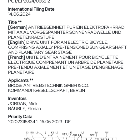
PCT/EP2024/066512
International Filing Date
14.06.2024
Title **
[German]
ANTRIEBSEINHEIT FÜR EIN ELEKTROFAHRRAD
MIT AXIAL VORGESPANNTER SONNENRADWELLE UND
PLANETENRADSTUFE
[English]
DRIVE UNIT FOR AN ELECTRIC BICYCLE,
COMPRISING AXIALLY PRE-TENSIONED SUN GEAR SHAFT
AND PLANETARY GEAR STAGE
[French]
UNITÉ D'ENTRAÎNEMENT POUR BICYCLETTE
ÉLECTRIQUE COMPRENANT UN ARBRE DE PLANÉTAIRE
PRÉ-TENDU AXIALEMENT ET UN ÉTAGE D'ENGRENAGE
PLANÉTAIRE
Applicants **
BROSE ANTRIEBSTECHNIK GMBH & CO.
KOMMANDITGESELLSCHAFT, BERLIN
Inventors
JORDAN, Mick
BÄURLE, Florian
Priority Data
102023115834.1
16.06.2023
DE