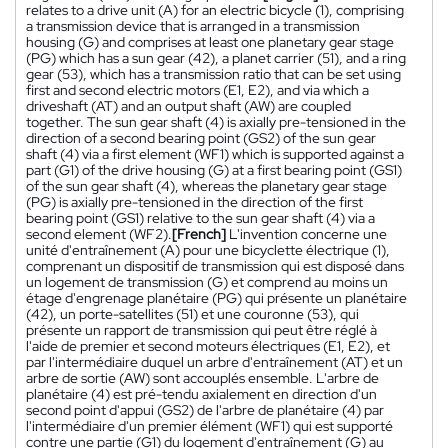
relates to a drive unit (A) for an electric bicycle (1), comprising
a transmission device that is arranged in a transmission
housing (G) and comprises at least one planetary gear stage
(PG) which has a sun gear (42), a planet carrier (51), and a ring
gear (53), which has a transmission ratio that can be set using
first and second electric motors (E1, E2), and via which a
driveshaft (AT) and an output shaft (AW) are coupled
together. The sun gear shaft (4) is axially pre-tensioned in the
direction of a second bearing point (GS2) of the sun gear
shaft (4) via a first element (WF1) which is supported against a
part (G1) of the drive housing (G) at a first bearing point (GS1)
of the sun gear shaft (4), whereas the planetary gear stage
(PG) is axially pre-tensioned in the direction of the first
bearing point (GS1) relative to the sun gear shaft (4) via a
second element (WF2).
[French]
L'invention concerne une
unité d'entraînement (A) pour une bicyclette électrique (1),
comprenant un dispositif de transmission qui est disposé dans
un logement de transmission (G) et comprend au moins un
étage d'engrenage planétaire (PG) qui présente un planétaire
(42), un porte-satellites (51) et une couronne (53), qui
présente un rapport de transmission qui peut être réglé à
l'aide de premier et second moteurs électriques (E1, E2), et
par l'intermédiaire duquel un arbre d'entraînement (AT) et un
arbre de sortie (AW) sont accouplés ensemble. L'arbre de
planétaire (4) est pré-tendu axialement en direction d'un
second point d'appui (GS2) de l'arbre de planétaire (4) par
l'intermédiaire d'un premier élément (WF1) qui est supporté
contre une partie (G1) du logement d'entraînement (G) au