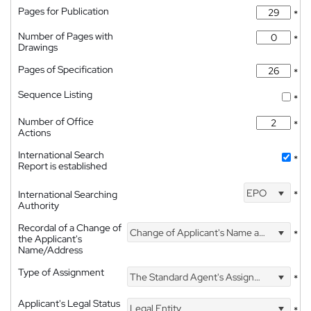
Pages for Publication
*
Number of Pages with
*
Drawings
Pages of Specification
*
Sequence Listing
*
Number of Office
*
Actions
International Search
*
Report is established
EPO
International Searching
*
Authority
Recordal of a Change of
Change of Applicant's Name and Address
*
the Applicant's
Name/Address
Type of Assignment
The Standard Agent's Assignment
*
Applicant's Legal Status
Legal Entity
*