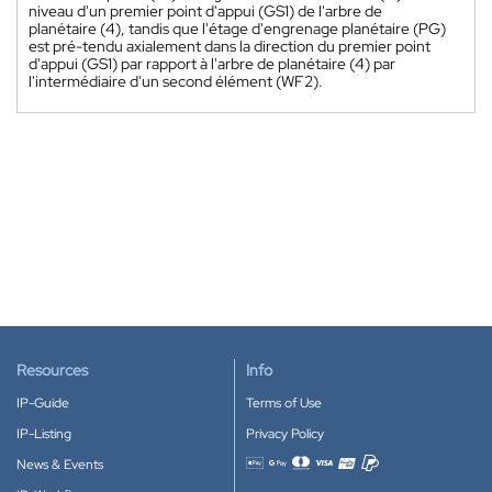
niveau d'un premier point d'appui (GS1) de l'arbre de
planétaire (4), tandis que l'étage d'engrenage planétaire (PG)
est pré-tendu axialement dans la direction du premier point
d'appui (GS1) par rapport à l'arbre de planétaire (4) par
l'intermédiaire d'un second élément (WF2).
Resources
Info
IP-Guide
Terms of Use
IP-Listing
Privacy Policy
News & Events
Accepted payment methods