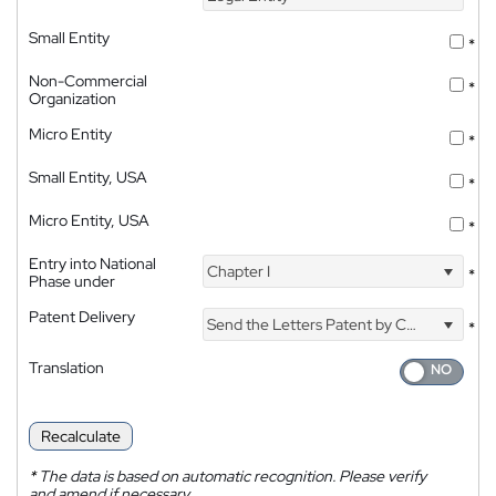
Small Entity
*
Non-Commercial
*
Organization
Micro Entity
*
Small Entity, USA
*
Micro Entity, USA
*
Entry into National
Chapter I
*
Phase under
Patent Delivery
Send the Letters Patent by Courier
*
Translation
Recalculate
*
The data is based on automatic recognition. Please verify
and amend if necessary.