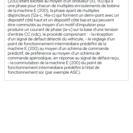
(200) étant excitée au moyen d'un onduleur (10, 110) qui a
une phase pour chacun de multiples enroulements de bobine
de la machine E (200), la phase ayant de multiples
disjoncteurs (12a-c, 14a-c) qui forment un demi-pont avec un
dispositif côté haut et un dispositif côté bas et qui peuvent
être commutés au moyen d'un motif d'impulsion pour
produire un courant de phase (ia-c) sur la base d'une tension
d'entrée CC (vdc), le procédé comprenant : - la réception
d'un signal de défaut détecté du véhicule, - le réglage d'un
point de fonctionnement intermédiaire prédéfini de la
machine E (200) au moyen d'un schéma de commande
prédictif, de préférence au moyen d'un schéma de
commande apériodique, en réponse au signal de défaut reçu,
- la commutation de la machine E (200) du point de
fonctionnement intermédiaire prédéfini à l'état de
fonctionnement sûr (par exemple ASC).