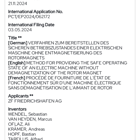
21.11.2024
International Application No.
PCT/EP2024/062172
International Filing Date
03.05.2024
Title **
[German]
VERFAHREN ZUM BEREITSTELLEN DES
SICHEREN BETRIEBSZUSTANDES EINER ELEKTRISCHEN
MASCHINE OHNE ENTMAGNETISIERUNG DES
ROTORMAGNETS
[English]
METHOD FOR PROVIDING THE SAFE OPERATING
STATE OF AN ELECTRIC MACHINE WITHOUT
DEMAGNETIZATION OF THE ROTOR MAGNET
[French]
PROCÉDÉ DE FOURNITURE DE L'ÉTAT DE
FONCTIONNEMENT SÛR D'UNE MACHINE ÉLECTRIQUE
SANS DÉMAGNÉTISATION DE L'AIMANT DE ROTOR
Applicants **
ZF FRIEDRICHSHAFEN AG
Inventors
WENDEL, Sebastian
VAN HEYDEN, Marcus
OFLAZ, Ali
KRÄMER, Andreas
HOPF, Bastian
TAREILUS, Alfred