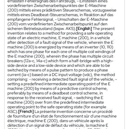
erfassten Fehlersignals des Fahrzeugs, - Einstellen eines
vordefinierten Zwischenarbeitspunktes der E-Maschine
(200) mittels eines prädiktiven Steuerschemas, vorzugsweise
mittels eines Deadbeat-Steuerschemas, in Reaktion auf das
empfangene Fehlersignal, - Umschalten der E-Maschine
(200) vom vordefinierten Zwischenarbeitspunkt auf den
sicheren Betriebszustand (bspw. AKS).
[English]
The present
invention relates to a method for providing a safe operating
state of an electric machine, E machine (200), in a vehicle
after detection of a fault signal of the vehicle, wherein the E
machine (200) is energized by means of an inverter (10, 110)
which has one phase for each one of multiple coil windings of
the E machine (200), wherein the phase has multiple circuit
breakers (12a-c, 14a-c) which form a half-bridge with a high-
side device and a low-side device and which are able to be
switched by means of a pulse pattern to produce a phase
current (ia-c) based on a DC input voltage (vdc), the method
comprising: - receiving a detected fault signal of the vehicle, -
setting a predefined intermediate operating point of the E
machine (200) by means of a predictive control scheme,
preferably by means of a deadbeat control scheme, in
response to the received fault signal, - switching the E
machine (200) over from the predefined intermediate
operating point to the safe operating state (for example
ASC).
[French]
La présente invention concerne un procédé
de fourniture d'un état de fonctionnement sûr d'une machine
électrique, machine E (200), dans un véhicule après la
détection d'un signal de défaut du véhicule, la machine E