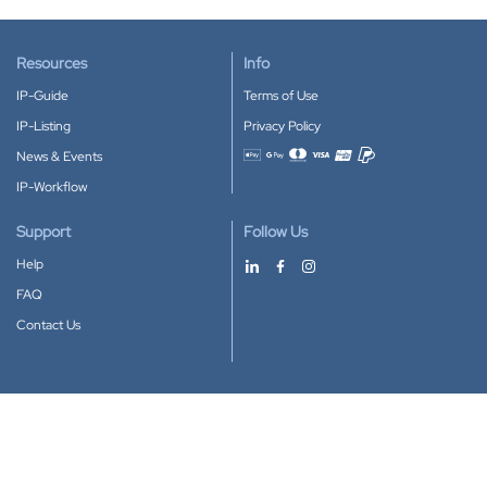
Resources
Info
IP-Guide
Terms of Use
IP-Listing
Privacy Policy
News & Events
Accepted payment methods
IP-Workflow
Support
Follow Us
Help
FAQ
Contact Us
Download our App
Google Play
Apple Store