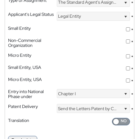
Type of Assignment
The Standard Agent's Assignment
*
Applicant's Legal Status
Legal Entity
*
Small Entity
*
Non-Commercial
*
Organization
Micro Entity
*
Small Entity, USA
*
Micro Entity, USA
*
Entry into National
Chapter I
*
Phase under
Patent Delivery
Send the Letters Patent by Courier
*
Translation