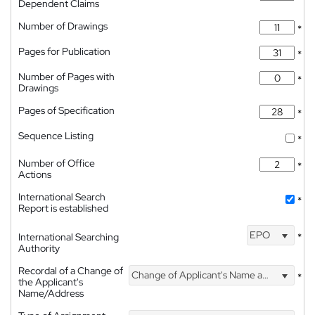
Dependent Claims
Number of Drawings
*
Pages for Publication
*
Number of Pages with
*
Drawings
Pages of Specification
*
Sequence Listing
*
Number of Office
*
Actions
International Search
*
Report is established
EPO
International Searching
*
Authority
Recordal of a Change of
Change of Applicant's Name and Address
*
the Applicant's
Name/Address