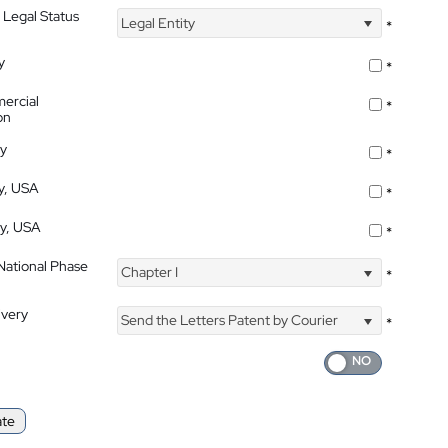
 Legal Status
Legal Entity
*
y
*
ercial
*
on
ty
*
ty, USA
*
ty, USA
*
 National Phase
Chapter I
*
ivery
Send the Letters Patent by Courier
*
ate