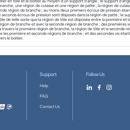
îtier en tôle et le boîtier au moyen d'un support d'angle ; le support d'
ranche, une région de culasse et une région de patte ; la région de culasse
conde région de branche ; au moins deux premiers écrous de pression étan
seconds écrous de pression sont disposés dans la région de patte ; le su
tôle de telle sorte que la région de tôle est disposée entre la première et
égion de branche et avec la seconde région de branche ; des premières vis
e à travers la première région de branche, la région de tôle et la seconde r
e les première et seconde régions de branche ; et des secondes vis étant
vers le boîtier.
Support
Follow Us
Help
FAQ
Contact Us