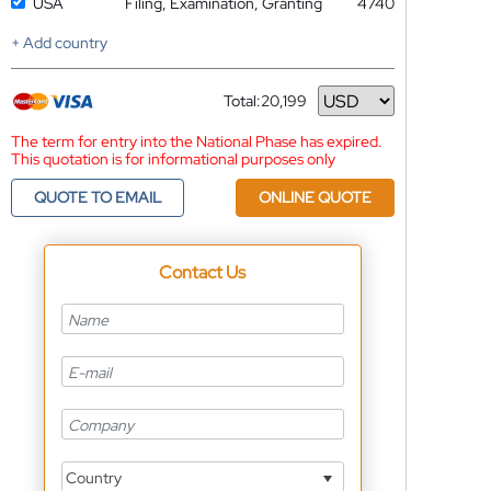
USA
Filing, Examination, Granting
4740
+ Add country
Total:
20,199
Currency
The term for entry into the National Phase has expired.
This quotation is for informational purposes only
QUOTE TO EMAIL
ONLINE QUOTE
Contact Us
Country