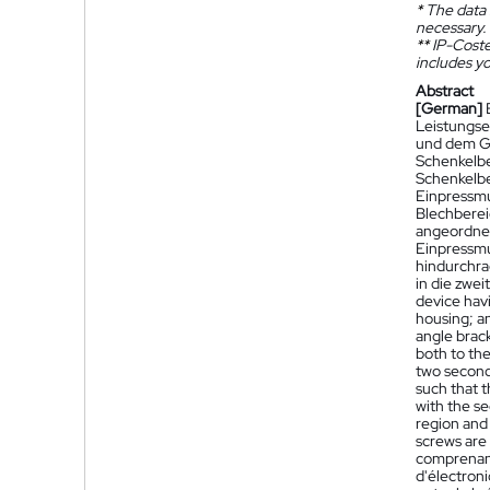
*
The data 
necessary.
**
IP-Coster
includes yo
Abstract
[German]
Leistungse
und dem Ge
Schenkelbe
Schenkelbe
Einpressmu
Blechberei
angeordnet
Einpressmu
hindurchra
in die zwe
device havi
housing; a
angle brack
both to the
two second
such that t
with the se
region and
screws are
comprenant 
d'électron