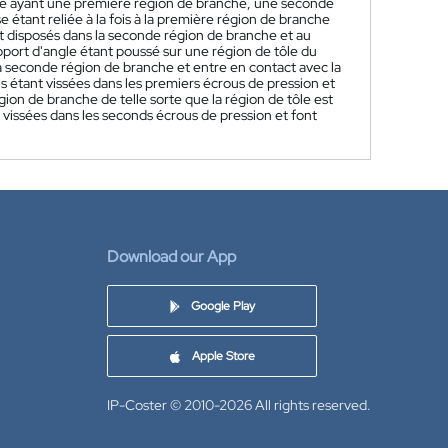
angle ayant une première région de branche, une seconde
 étant reliée à la fois à la première région de branche
t disposés dans la seconde région de branche et au
pport d'angle étant poussé sur une région de tôle du
 la seconde région de branche et entre en contact avec la
 étant vissées dans les premiers écrous de pression et
égion de branche de telle sorte que la région de tôle est
 vissées dans les seconds écrous de pression et font
Download our App
Google Play
Apple Store
IP-Coster © 2010-2026
All rights reserved.