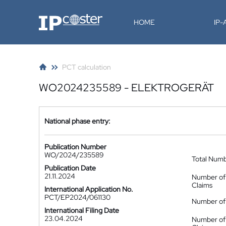
IP-Coster
HOME
IP
PCT calculation
WO2024235589 - ELEKTROGERÄT
National phase entry:
Publication Number
WO/2024/235589
Total Num
Publication Date
21.11.2024
Number of
Claims
International Application No.
PCT/EP2024/061130
Number of 
International Filing Date
23.04.2024
Number of