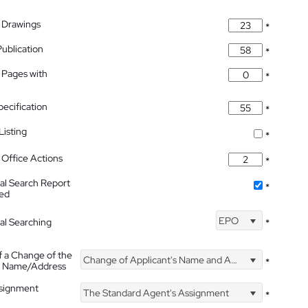
 Drawings
*
Publication
*
 Pages with
*
pecification
*
isting
*
Office Actions
*
nal Search Report
*
hed
EPO
nal Searching
*
f a Change of the
Change of Applicant's Name and Address
*
's Name/Address
ssignment
The Standard Agent's Assignment
*