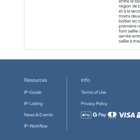
entre le bo
région de b
et à la se
moins deux 
boîtier en 
première r
font sailli
serrée entr
saillie à tra
Resources
Info
IP-Guide
Terms of Use
IP-Listing
Privacy Policy
News & Events
Accepted payment methods
IP-Workflow