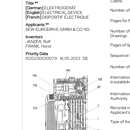
Claims
Title **
[German]
ELEKTROGERÄT
Number of
[English]
ELECTRICAL DEVICE
[French]
DISPOSITIF ÉLECTRIQUE
Pages for 
Applicants **
SEW-EURODRIVE GMBH & CO. KG
Number of
Drawings
Inventors
JANZER, Rolf
Pages of S
FRANK, Horst
Priority Data
Sequence L
102023002007.9
16.05.2023
DE
Number of 
Internatio
is establis
Internatio
Authority
Recordal o
Applicant
Type of A