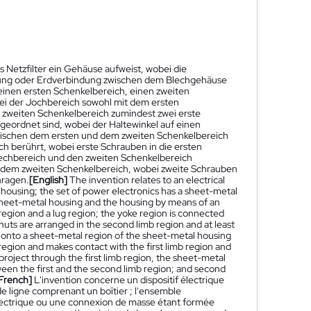
s Netzfilter ein Gehäuse aufweist, wobei die
ndung oder Erdverbindung zwischen dem Blechgehäuse
 einen ersten Schenkelbereich, einen zweiten
ei der Jochbereich sowohl mit dem ersten
 zweiten Schenkelbereich zumindest zwei erste
eordnet sind, wobei der Haltewinkel auf einen
zwischen dem ersten und dem zweiten Schenkelbereich
h berührt, wobei erste Schrauben in die ersten
lechbereich und den zweiten Schenkelbereich
d dem zweiten Schenkelbereich, wobei zweite Schrauben
hragen.
[English]
The invention relates to an electrical
s a housing; the set of power electronics has a sheet-metal
sheet-metal housing and the housing by means of an
 region and a lug region; the yoke region is connected
n nuts are arranged in the second limb region and at least
d onto a sheet-metal region of the sheet-metal housing
region and makes contact with the first limb region and
 project through the first limb region, the sheet-metal
een the first and the second limb region; and second
French]
L'invention concerne un dispositif électrique
de ligne comprenant un boîtier ; l'ensemble
électrique ou une connexion de masse étant formée