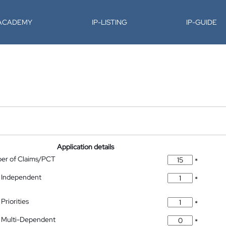
-ACADEMY
IP-LISTING
IP-GUIDE
Application details
ber of Claims/PCT
*
 Independent
*
Priorities
*
 Multi-Dependent
*