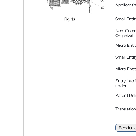
Applicant's
Small Entit
Non-Comm
Organizati
Micro Enti
Small Enti
Micro Enti
Entry into
under
Patent Del
Translation
Recalcul