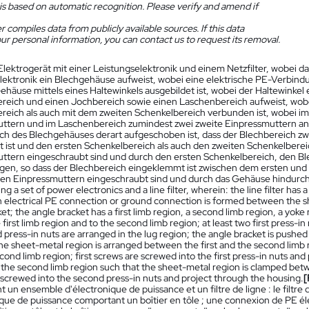
is based on automatic recognition. Please verify and amend if
 compiles data from publicly available sources. If this data
ur personal information, you can contact us to request its removal.
Elektrogerät mit einer Leistungselektronik und einem Netzfilter, wobei da
lektronik ein Blechgehäuse aufweist, wobei eine elektrische PE-Verbi
häuse mittels eines Haltewinkels ausgebildet ist, wobei der Haltewinkel
reich und einen Jochbereich sowie einen Laschenbereich aufweist, wob
reich als auch mit dem zweiten Schenkelbereich verbunden ist, wobei im
ttern und im Laschenbereich zumindest zwei zweite Einpressmuttern ang
ch des Blechgehäuses derart aufgeschoben ist, dass der Blechbereich 
 ist und den ersten Schenkelbereich als auch den zweiten Schenkelbereic
ttern eingeschraubt sind und durch den ersten Schenkelbereich, den B
gen, so dass der Blechbereich eingeklemmt ist zwischen dem ersten un
iten Einpressmuttern eingeschraubt sind und durch das Gehäuse hindurc
ng a set of power electronics and a line filter, wherein: the line filter ha
n electrical PE connection or ground connection is formed between the 
et; the angle bracket has a first limb region, a second limb region, a yoke
 first limb region and to the second limb region; at least two first press-i
 press-in nuts are arranged in the lug region; the angle bracket is pushe
he sheet-metal region is arranged between the first and the second limb 
cond limb region; first screws are screwed into the first press-in nuts and
 the second limb region such that the sheet-metal region is clamped betw
 screwed into the second press-in nuts and project through the housing.
[
un ensemble d'électronique de puissance et un filtre de ligne : le filtre 
ique de puissance comportant un boîtier en tôle ; une connexion de PE 