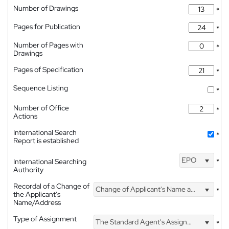
Number of Drawings
*
Pages for Publication
*
Number of Pages with
*
Drawings
Pages of Specification
*
Sequence Listing
*
Number of Office
*
Actions
International Search
*
Report is established
EPO
International Searching
*
Authority
Recordal of a Change of
Change of Applicant's Name and Address
*
the Applicant's
Name/Address
Type of Assignment
The Standard Agent's Assignment
*