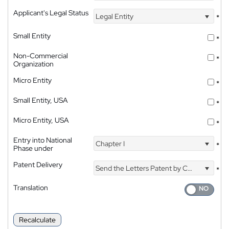
Applicant's Legal Status
Legal Entity
*
Small Entity
*
Non-Commercial
*
Organization
Micro Entity
*
Small Entity, USA
*
Micro Entity, USA
*
Entry into National
Chapter I
*
Phase under
Patent Delivery
Send the Letters Patent by Courier
*
Translation
Recalculate