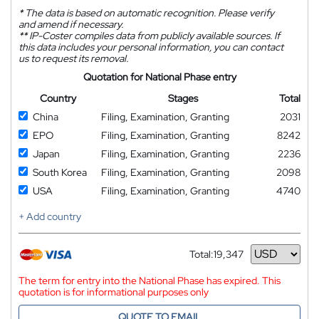
*
The data is based on automatic recognition. Please verify
and amend if necessary.
**
IP-Coster compiles data from publicly available sources. If
this data includes your personal information, you can contact
us to request its removal.
Quotation for National Phase entry
Country
Stages
Total
China
Filing, Examination, Granting
2031
EPO
Filing, Examination, Granting
8242
Japan
Filing, Examination, Granting
2236
South Korea
Filing, Examination, Granting
2098
USA
Filing, Examination, Granting
4740
+ Add country
Total:
19,347
Currency
The term for entry into the National Phase has expired. This
quotation is for informational purposes only
QUOTE TO EMAIL