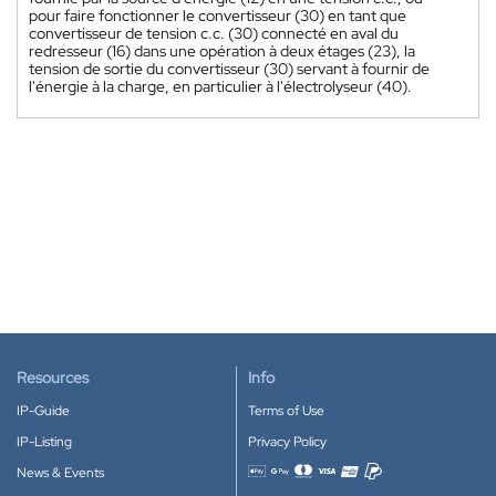
pour faire fonctionner le convertisseur (30) en tant que
convertisseur de tension c.c. (30) connecté en aval du
redresseur (16) dans une opération à deux étages (23), la
tension de sortie du convertisseur (30) servant à fournir de
l'énergie à la charge, en particulier à l'électrolyseur (40).
Resources
Info
IP-Guide
Terms of Use
IP-Listing
Privacy Policy
News & Events
Accepted payment methods