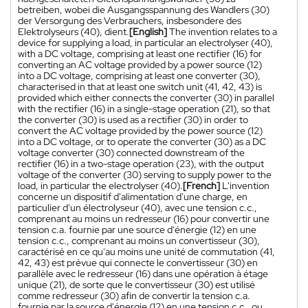
betreiben, wobei die Ausgangsspannung des Wandlers (30)
der Versorgung des Verbrauchers, insbesondere des
Elektrolyseurs (40), dient.
[English]
The invention relates to a
device for supplying a load, in particular an electrolyser (40),
with a DC voltage, comprising at least one rectifier (16) for
converting an AC voltage provided by a power source (12)
into a DC voltage, comprising at least one converter (30),
characterised in that at least one switch unit (41, 42, 43) is
provided which either connects the converter (30) in parallel
with the rectifier (16) in a single-stage operation (21), so that
the converter (30) is used as a rectifier (30) in order to
convert the AC voltage provided by the power source (12)
into a DC voltage, or to operate the converter (30) as a DC
voltage converter (30) connected downstream of the
rectifier (16) in a two-stage operation (23), with the output
voltage of the converter (30) serving to supply power to the
load, in particular the electrolyser (40).
[French]
L'invention
concerne un dispositif d'alimentation d'une charge, en
particulier d'un électrolyseur (40), avec une tension c.c.,
comprenant au moins un redresseur (16) pour convertir une
tension c.a. fournie par une source d'énergie (12) en une
tension c.c., comprenant au moins un convertisseur (30),
caractérisé en ce qu'au moins une unité de commutation (41,
42, 43) est prévue qui connecte le convertisseur (30) en
parallèle avec le redresseur (16) dans une opération à étage
unique (21), de sorte que le convertisseur (30) est utilisé
comme redresseur (30) afin de convertir la tension c.a.
fournie par la source d'énergie (12) en une tension c.c., ou