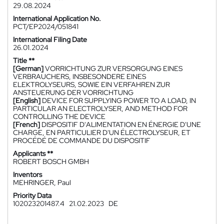
29.08.2024
International Application No.
PCT/EP2024/051841
International Filing Date
26.01.2024
Title **
[German]
VORRICHTUNG ZUR VERSORGUNG EINES
VERBRAUCHERS, INSBESONDERE EINES
ELEKTROLYSEURS, SOWIE EIN VERFAHREN ZUR
ANSTEUERUNG DER VORRICHTUNG
[English]
DEVICE FOR SUPPLYING POWER TO A LOAD, IN
PARTICULAR AN ELECTROLYSER, AND METHOD FOR
CONTROLLING THE DEVICE
[French]
DISPOSITIF D'ALIMENTATION EN ÉNERGIE D'UNE
CHARGE, EN PARTICULIER D'UN ÉLECTROLYSEUR, ET
PROCÉDÉ DE COMMANDE DU DISPOSITIF
Applicants **
ROBERT BOSCH GMBH
Inventors
MEHRINGER, Paul
Priority Data
102023201487.4
21.02.2023
DE