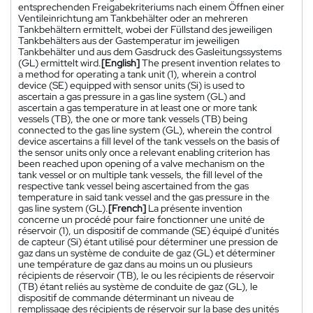
entsprechenden Freigabekriteriums nach einem Öffnen einer
Ventileinrichtung am Tankbehälter oder an mehreren
Tankbehältern ermittelt, wobei der Füllstand des jeweiligen
Tankbehälters aus der Gastemperatur im jeweiligen
Tankbehälter und aus dem Gasdruck des Gasleitungssystems
(GL) ermittelt wird.
[English]
The present invention relates to
a method for operating a tank unit (1), wherein a control
device (SE) equipped with sensor units (Si) is used to
ascertain a gas pressure in a gas line system (GL) and
ascertain a gas temperature in at least one or more tank
vessels (TB), the one or more tank vessels (TB) being
connected to the gas line system (GL), wherein the control
device ascertains a fill level of the tank vessels on the basis of
the sensor units only once a relevant enabling criterion has
been reached upon opening of a valve mechanism on the
tank vessel or on multiple tank vessels, the fill level of the
respective tank vessel being ascertained from the gas
temperature in said tank vessel and the gas pressure in the
gas line system (GL).
[French]
La présente invention
concerne un procédé pour faire fonctionner une unité de
réservoir (1), un dispositif de commande (SE) équipé d'unités
de capteur (Si) étant utilisé pour déterminer une pression de
gaz dans un système de conduite de gaz (GL) et déterminer
une température de gaz dans au moins un ou plusieurs
récipients de réservoir (TB), le ou les récipients de réservoir
(TB) étant reliés au système de conduite de gaz (GL), le
dispositif de commande déterminant un niveau de
remplissage des récipients de réservoir sur la base des unités