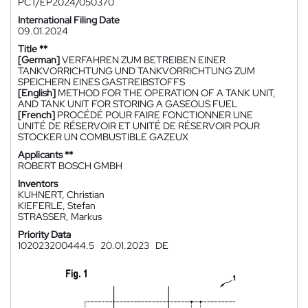
PCT/EP2024/050370
International Filing Date
09.01.2024
Title **
[German]
VERFAHREN ZUM BETREIBEN EINER
TANKVORRICHTUNG UND TANKVORRICHTUNG ZUM
SPEICHERN EINES GASTREIBSTOFFS
[English]
METHOD FOR THE OPERATION OF A TANK UNIT,
AND TANK UNIT FOR STORING A GASEOUS FUEL
[French]
PROCÉDÉ POUR FAIRE FONCTIONNER UNE
UNITÉ DE RÉSERVOIR ET UNITÉ DE RÉSERVOIR POUR
STOCKER UN COMBUSTIBLE GAZEUX
Applicants **
ROBERT BOSCH GMBH
Inventors
KUHNERT, Christian
KIEFERLE, Stefan
STRASSER, Markus
Priority Data
102023200444.5
20.01.2023
DE