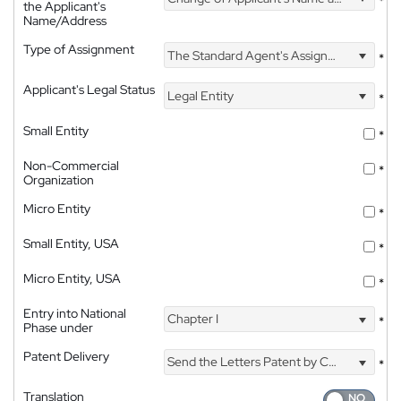
*
the Applicant's
Name/Address
Type of Assignment
The Standard Agent's Assignment
*
Applicant's Legal Status
Legal Entity
*
Small Entity
*
Non-Commercial
*
Organization
Micro Entity
*
Small Entity, USA
*
Micro Entity, USA
*
Entry into National
Chapter I
*
Phase under
Patent Delivery
Send the Letters Patent by Courier
*
Translation