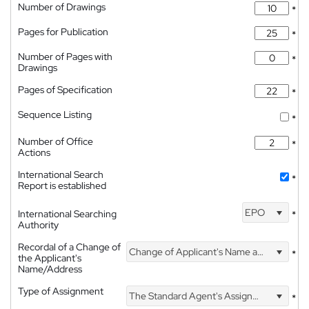
Number of Drawings
*
Pages for Publication
*
Number of Pages with
*
Drawings
Pages of Specification
*
Sequence Listing
*
Number of Office
*
Actions
International Search
*
Report is established
EPO
International Searching
*
Authority
Recordal of a Change of
Change of Applicant's Name and Address
*
the Applicant's
Name/Address
Type of Assignment
The Standard Agent's Assignment
*