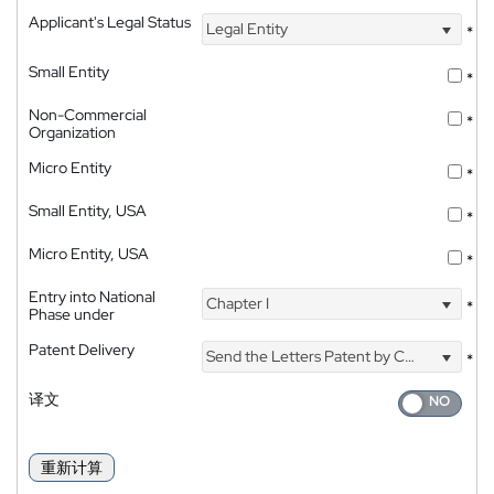
Applicant's Legal Status
Legal Entity
*
Small Entity
*
Non-Commercial
*
Organization
Micro Entity
*
Small Entity, USA
*
Micro Entity, USA
*
Entry into National
Chapter I
*
Phase under
Patent Delivery
Send the Letters Patent by Courier
*
译文
重新计算