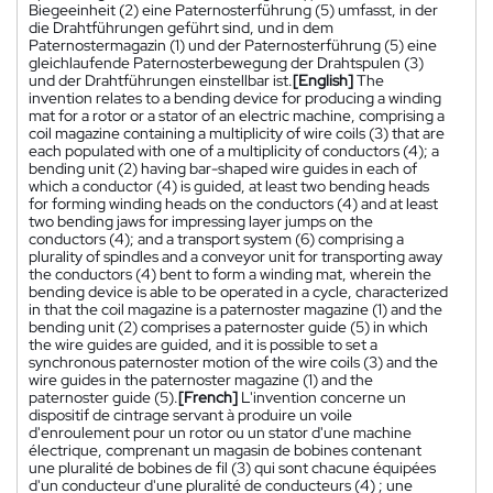
Biegeeinheit (2) eine Paternosterführung (5) umfasst, in der
die Drahtführungen geführt sind, und in dem
Paternostermagazin (1) und der Paternosterführung (5) eine
gleichlaufende Paternosterbewegung der Drahtspulen (3)
und der Drahtführungen einstellbar ist.
[English]
The
invention relates to a bending device for producing a winding
mat for a rotor or a stator of an electric machine, comprising a
coil magazine containing a multiplicity of wire coils (3) that are
each populated with one of a multiplicity of conductors (4); a
bending unit (2) having bar-shaped wire guides in each of
which a conductor (4) is guided, at least two bending heads
for forming winding heads on the conductors (4) and at least
two bending jaws for impressing layer jumps on the
conductors (4); and a transport system (6) comprising a
plurality of spindles and a conveyor unit for transporting away
the conductors (4) bent to form a winding mat, wherein the
bending device is able to be operated in a cycle, characterized
in that the coil magazine is a paternoster magazine (1) and the
bending unit (2) comprises a paternoster guide (5) in which
the wire guides are guided, and it is possible to set a
synchronous paternoster motion of the wire coils (3) and the
wire guides in the paternoster magazine (1) and the
paternoster guide (5).
[French]
L'invention concerne un
dispositif de cintrage servant à produire un voile
d'enroulement pour un rotor ou un stator d'une machine
électrique, comprenant un magasin de bobines contenant
une pluralité de bobines de fil (3) qui sont chacune équipées
d'un conducteur d'une pluralité de conducteurs (4) ; une