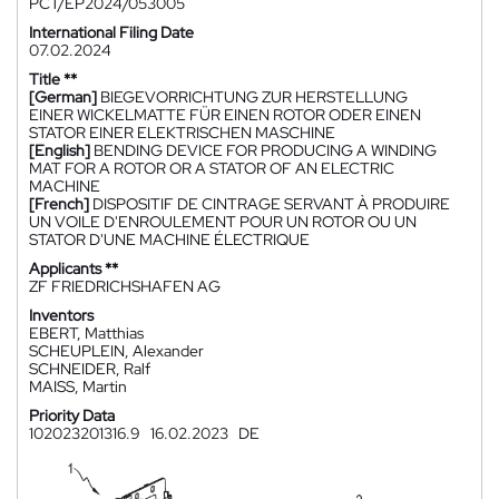
PCT/EP2024/053005
International Filing Date
07.02.2024
Title **
[German]
BIEGEVORRICHTUNG ZUR HERSTELLUNG
EINER WICKELMATTE FÜR EINEN ROTOR ODER EINEN
STATOR EINER ELEKTRISCHEN MASCHINE
[English]
BENDING DEVICE FOR PRODUCING A WINDING
MAT FOR A ROTOR OR A STATOR OF AN ELECTRIC
MACHINE
[French]
DISPOSITIF DE CINTRAGE SERVANT À PRODUIRE
UN VOILE D'ENROULEMENT POUR UN ROTOR OU UN
STATOR D'UNE MACHINE ÉLECTRIQUE
Applicants **
ZF FRIEDRICHSHAFEN AG
Inventors
EBERT, Matthias
SCHEUPLEIN, Alexander
SCHNEIDER, Ralf
MAISS, Martin
Priority Data
102023201316.9
16.02.2023
DE