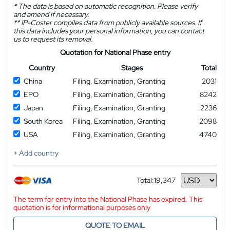
*
The data is based on automatic recognition. Please verify
and amend if necessary.
**
IP-Coster compiles data from publicly available sources. If
this data includes your personal information, you can contact
us to request its removal.
Quotation for National Phase entry
Country
Stages
Total
China
Filing, Examination, Granting
2031
EPO
Filing, Examination, Granting
8242
Japan
Filing, Examination, Granting
2236
South Korea
Filing, Examination, Granting
2098
USA
Filing, Examination, Granting
4740
+ Add country
Total:
19,347
Currency
The term for entry into the National Phase has expired. This
quotation is for informational purposes only
QUOTE TO EMAIL