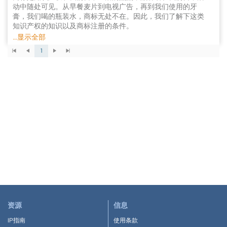
动中随处可见。从早餐麦片到电视广告，再到我们使用的牙
个月标准时限内传达决定。但是，有些缔约国可能会延长时
尼斯分类
。
采用该体
非常实用
，能
有效简化多国商标申请程序
系的成员国对商标申请所涉商品
膏，我们喝的瓶装水，商标无处不在。因此，我们了解下这类
/
服务采用统一分类标准，加
限，最长可达18个月。此外，在部分管辖区，基于商标申请异
之该分类提供多语言版本，当申请人提交与原属局不同类别的
知识产权的知识以及商标注册的条件。
议的驳回甚至可以在18个月期限届满后通知。
商品
/
服务申请时，可免去翻译环节
。
商标用来识别和区分一个公司的产品和/或服务不同于其竞争
…显示全部
随时联系我们
。
如
您有意申请商标
，
可
如申请人选择对驳回提出异议，例如对驳回决定提出上诉或对
对手的产品和/或服务。最常见的商标类型是文字、图形和组
1
异议做出答辩，这将在申请人和相关主管局之间直接进行。一
合商标，但也会包含声音、气味、三维模型、颜色或标志，具
旦下发最终决定，主管局将通过最终声明通知国际局，确认商
体取决于各个管辖区。
标类别全部注册、部分注册或全部驳回。
注册商标是针对特定的商品和/或服务，在很多国家，可归入
商品服务尼斯分类。这是根据1957年《尼斯协定》确立的国际
如无驳回理由，审查局应在上述相关时限内向国际局发送在该
分类，每年修订一次，现为约150家知识产权局所采用，包括
管辖区的商标注册决定。
地区性知识产权局，例如欧盟知识产权局、非洲知识产权组
织、非洲地区知识产权组织、比荷卢知识产权局。目前，可注
各审查局做出的决定将录入国际注册簿，并公布在《WIPO公
册的商品类别共有34个，服务类别共有11个。
报》中。
通常来讲，商标必须具有显著性才可获得注册。在英国等部分
国家，可注册不具有显著性的商标，但前提是在注册日之前，
国际商标一旦获准注册，初始有效期为自国际申请日（通常为
商标因其使用已获得显著性特征。美国对非传统商标的显著性
原属局收到国际申请的日期）起10年，在各指定管辖区具有与
已经实施改革，法院裁决认定声音和产品外包装相关的商标天
单一国家申请同等效力。商标有效期满前，可直接在商标有效
然具有显著性，而产品设计、气味、颜色和味道则没有。这些
的任一或全部缔约国向世界知识产权组织续展，每10年续展一
天然不具有显著性的商标须提供次要意义或后天显著性的证
次。
据，以在美国法院获得注册和保护。
无法获得注册的商标通常具有误导性（如对非有机产品使用“有
资源
信息
注册后的5年内，国际商标依赖于最初的基础商标，基础商标
机”一词）或描述性（如商标对其相关的商品或服务进行描
的变动会影响到国际商标。因此，如果基础商标在此期间出现
述）。此外，在大多数管辖区，以下商标也无法获得注册，例
IP指南
使用条款
部分或全部商品/服务类别失效，国际注册将不再保护相同的