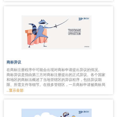
证明。
辖区同时获得商标保护提供了一种更为高效的途径。因此，可
ITU商标申请人可在以下三个阶段宣称商标已投入商业使用。
提交指定的任何/所有马德里成员国的“国际”申请，后续的注册
第一个阶段是从ITU申请日起至商标审查员批准公布之日；第
将在各个指定国单独生效，和单一国家申请一样。
二个阶段是USPTO下发授权通知书之日起的6个月内。
《保护工业产权巴黎公约》成员国可同意并加入《马德里协
如上述两者皆不可行，申请人可请求延长提交使用说明，最多
议》和/或《马德里议定书》。各国需遵守其中一项或两项条
5次，共可延长3年，需缴纳相应费用。如在上述期限内未及时
约。
提供使用说明，ITU申请将被撤销，相关商标可为他人所用。
尽管《马德里协定》和《马德里议定书》相辅相成，性质相
同，但是这两者作为独立的条约单独实施，因此具有若干固有
实际使用商标申请
差异。通过《马德里协定》或《马德里议定书》提交申请会在
实际使用商标申请只能在商标已实际投入商业使用后才能提
申请要求、预期期限以及官费等方面有所不同。
交。
例如，《马德里协定》比《马德里议定书》早近100年，旨在
如要提交实际使用商标申请，带有商标的商品或服务需已在商
为获得国际商标保护提供一种更为高效便捷的途径奠定基础，
业中销售或宣传，与ITU申请的最终注册要求一致。需向
无须在各个管辖区单独提交申请。
商标异议
USPTO提供上述使用证据，通常以带有商标的商品或服务样本
但是，《马德里议定书》旨在为马德里体系提供更为灵活的方
或样品的形式。
在商标注册程序中可能会出现对商标申请提出异议的情况。
式。相关调整推动马德里体系与更多国家和政府间组织接轨，
申请通过后，商标将在USPTO注册，其公司对使用注册商标所
商标异议是指由第三方对商标注册提出的正式异议。各个国家
这些国家和组织此前基于其国内法无法加入《马德里协定》。
列商品或服务享有专有权。
和地区的商标法概述了当地管辖区的异议程序，包括异议期
此外，《马德里协定》仅允许单个国家加入，但是除此之外，
相比ITU申请，实际使用商标申请提供一个更为高效的商标保
限、所需文件等细节。在很多管辖区，一旦商标申请被商标局
《马德里议定书》还允许政府间组织加入。
护途径，这是其一大优势。
受理并视为可注册，即会予以公告。随后，第三方可根据相关
…显示全部
涉及到商标申请和续展，这两项条约也有所不同。例如，《马
在相关申请方面，其他管辖区也采取了与美国不用但类似的制
商标法规定的理由在规定的时间内对商标注册提出异议。这段
德里协定》要求提交的国际申请基于一件本国商标注册。而
度。邻国加拿大可基于“提议使用”提交商标申请，提供了比意
时间通常称之为异议期。
《马德里议定书》要求国际申请可基于本国或“基础”商标申
向使用商标申请更为宽松的要求。
异议理由有两种——绝对理由和相对理由。绝对理由是指商标
请，或在《马德里议定书》缔约国所在商标局注册的基础商
值得注意的是，商标法律法规因国家而异，较为复杂。如您有
本身的问题，例如商标缺乏显著性，仅对商标的商品/服务进
标。
意提交商标申请或想了解更多意向使用商标申请，请
行描述或为通用的商品或服务。
点击此处
《马德里协定》还规定必须在原属国商标局提交国际申请且申