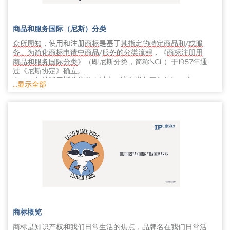
虽然《马德里协定》和《马德里议定书》各个方面有所不同，
国际申请必须与基础申请完全相同，包含相同商标，以及符合
但是均为获得国际商标保护的有力途径。马德里联盟覆盖130
尼斯分类的商品或服务列表。此外，必须详细说明指定保护的
个国家，拥有114个成员国，生动诠释了全球知识产权合作的意
缔约国。申请可用该体系三种官方语言（即英语、法语或西班
商品和服务国际（尼斯）分类
义所在。
牙语）中的任何一种向原属局提交，具体取决于原属局规定的
众所周知
，
商标
其指定的特定商品和
/
或服
语言。提交申请后，原属局将检查并证实国际申请与基础申请
使用和注册
是基于
务。为简化商标申请中商品
/
服务的分类流程
，《
商标注册用
一致，且已提交所有必要文件，然后将其发送给世界知识产权
商品和服务国际分类
》（即尼斯分类，简称NCL）于1957年通
组织。
过《尼斯协定》确立。
自1963年首版尼斯分类发布以来，该分类每五年修订一次。
世界知识产权组织收到国际申请后，国际局将对其进行形式审
…显示全部
2013年起调整为年度修订制度，每年1月1日发布新版，对类别
查，是否符合马德里体系的要求，并已缴纳相应费用。如发现
一个全新的完整版本
。
进行增删调整。每五年会
发布
申请有任何不符之处或问题，国际局将通知申请人和原属局，
尼斯分类各版本均
所有商品和服务类别及其
可在线查阅
，
包含
申请人和原属局必须在接到通知后3个月内改正，否则申请将
详细条目，并附有相关注释说明，用户可通过世界知识产权组
被视为放弃。
织（WIPO）官网
商品
查询
。目前商标注册共涵盖34
个
类别
和
服务
11
个
类别。
如国际局批准了国际申请，商标将在世界知识产权组织国际商
类别标题概括了该类所包含商品或服务的性质，而注释则具体
标公告中公布，并录入国际注册簿。
说明可归入该类的产品或服务类型。最新版尼斯分类按字母顺
序列出了
10000个
商品条目和1
000个
服务条目。
随后，世界知识产权组织将通知申请中指定的缔约方。对商标
采用尼斯分类体系，包括非洲知识产
全球约150个知识产权
局
的实质审查应在指定地区根据当地国家或地区立法进行。因
权组织（OAPI
）、
非洲地区知识产权组织（ARIPO
）、
比荷卢
此，每个独立的主管局有权根据任何异议理由或提出的异议驳
知识产权局（BOIP）和欧盟知识产权局（EUIPO）等区域性
知
回该商标注册，但这一决定不会影响申请中其他指定国的主管
识产权局
。
局所作的决定。
《
尼斯协定》各成员国须在商标注册相关官方文件和
中标
公告
商标概览
注该商标注册对应的商品
/
服务类别编号。此外，这些管辖区
商标是知识产权和我们日常生活的焦点，品牌名在我们日常活
如审查局作出临时驳回决定，通常应在协定或议定书规定的12
必须将尼斯分类作为主分类或辅助分类体系实施
。