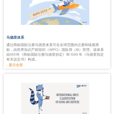
联系我们。
相对理由是指存在在先商标权或所申请的商标与所述在先权利
请人在该国设有“真实有效的工商业营业场所”。如申请人无此
相冲突，例如，易造成混淆的相似性或利用在先商标的声誉。
类商业营业场所，则只能在其居住国提交申请。然而，《马德
如有商标异议，相关知识产权局通常会通知申请人，规定答辩
里议定书》允许申请人基于商业营业场所或居住国选择原属国
的截止日期。答辩通常包括申辩通知书以及附有辩护申请的充
商标局。
分论据、撤销申请或缩小商品或服务范围的反陈述。在此阶
起初，《马德里协定》规定只能以法语提交申请，但是签署
段，双方需进一步提交材料，以支持各方论点，知识产权局会
《马德里议定书》后，申请人可通过马德里体系以英语提交申
基于上述提交材料做出决定。在部分管辖区，双方可选择在听
请。在2004年，西班牙成为此体系的又一官方语言。这意味
证会上审理此事。
着，无论是通过《马德里协定》还是《马德里议定书》提交申
马德里体系
其中一个结果是知识产权局驳回异议申请。在此情况下，商标
请，申请人均可以三种官方语言之一提交国际申请。但是，各
通过商标国际注册马德里体系可在全球范围内注册和续展商
申请可顺利注册。
个原属国商标局可对使用这三种语言进行相关限制。
标，由世界知识产权组织（WIPO）国际局（IB）管理。该体系
如异议申请被完全接受，则商标申请将被撤回，不予注册。
这两项条约在官费支付流程方面也有所不同。例如，《马德里
由1891年《商标国际注册马德里协定》和 1989 年《马德里协定
另一方面，如异议申请被部分接受，则商标申请人需根据决定
协定》要求申请人为各个指定成员国缴纳固定费用，但自引入
有关议定书》构成。
修改其商标，例如减少商标申请中的被异议的商品和/或服务
《马德里议定书》后，申请人可缴纳固定费用或马德里缔约国
…显示全部
类别。
可选择单独计费模式。通过此计费模式，缔约国收取的国际申
马德里联盟共有113个成员国，覆盖129个国家和地区。通过该
或者，可与对方友好协商，以便商标顺利注册，则知识产权局
请费用将等同于单一国家申请费。
体系，申请人仅需提交一件国际申请，缴纳一套费用，即可覆
便无需参与此事。
有关商标驳回期，《马德里协定》规定为12个月，而之后出台
盖《马德里议定书》任一或全部129个缔约国。
鉴于商标异议的复杂性，申请人和潜在异议方必须了解商标异
的《马德里议定书》规定为18个月，且可延长此期限。但是，
议程序的各项细节。如您对商标异议程序有任何疑问，或需要
如果原属国和指定国均为《马德里协定》和《马德里议定书》
通过马德里体系申请国际商标保护，申请人必须先向原属国知
商标代理人的帮助，可随时联系我们。
的缔约国，则根据《马德里议定书》第九条之六，商标临时驳
识产权局提交一件国家申请。原属局所在国家必须是《马德里
回期限为12个月。
协定》/《议定书》的缔约国。申请人必须在该国居住、为该
最后，《马德里协定》规定商标的有效期为20年，而《马德里
国国民或有商业往来。初始申请被称为 “基础 ”申请，是进一步
议定书》规定的新有效期为10年。虽然有效期大大缩短，但是
提交国际申请的基础，国际申请必须向同一原属局提交。
有助于清除登记簿中未使用或未续展的商标。