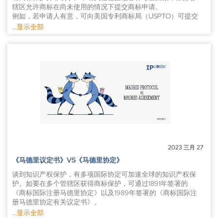
辖区允许商标在尚未使用的情况下提交商标申请。
例如，若申请人有意，可向美国专利商标局（USPTO）可提交
意向使用商标申请，但是这与实际使用申请有何不同？
…显示全部
意向使用商标申请
如申请人尚未但有意未来将其商标投入商业使用，可向USPTO
提交意向使用（ITU）商标申请，不失为一种可行方案。申请
人必须向USPTO提供所述意向证据，通常以使用声明或使用说
明的形式。
但是，通过ITU申请提交的商标必须在投入商业使用后才可注
册。因此，这类申请对于那些希望尽早（甚至可在实际使用商
标之前）获得申请日的人来讲是一种不错的选择。因此，这使
得该商标优先于潜在竞争对手的后续商标，这也是ITU申请的
一大优势。对于那些仍处于业务发展阶段且未开始销售或宣传
其商标和服务，但有意在未来进行相关业务的公司来讲，ITU
申请尤为有用。
2023 三月 27
申请人需注意的是，通过ITU申请后，商标并不能立即获得保
《马德里议定书》VS《马德里协定》
护。商标必须先投入商业使用，具体使用时间取决于申请的具
体情况。
谈到知识产权保护，有多项国际协定可加速全球的知识产权保
据USPTO相关规定，商业使用指带有该商标的商品/服务已在
护。如要在多个管辖区获得商标保护，可通过1891年签署的
州际、地区或国外投入商业使用。例如，使用证明应包括商品
《商标国际注册马德里协定》以及1989年签署的《商标国际注
外包装所印商标，且商品存在商业售卖或运输。就服务而言，
册马德里协定有关议定书》。
商业使用包括相关服务的销售或宣传以及在商业中提供服务的
两者相辅相成，构成了马德里商标国际注册体系，为在多个管
…显示全部