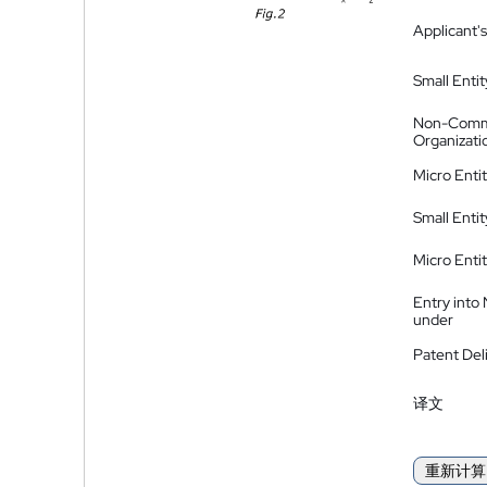
Applicant's
Small Entit
Non-Comm
Organizati
Micro Enti
Small Enti
Micro Enti
Entry into
under
Patent Del
译文
重新计算