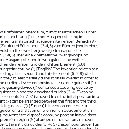
inen Kraftwageninnenraum, zum translatorischen Führen
ngseinrichtung (1) in einer Ausgangsstellung in
 einen translatorisch ausgedehnten ersten Bereich (9)
(2) mit drei Führungen (3,4,5) zum Führen jeweils eines
ist, mittels welcher jeweilige translatorische
 (3,4,5) über eine kinematische Zwangskopplung
der Ausgangsstellung in wenigstens eine weitere
ischen dem ersten und dem dritten Element (6,8)
rungseinrichtung (1).
[English]
The invention relates to a
 guiding a first, second and third element (6, 7, 8) which,
they at least partially translationally overlap in order to
the guiding device comprising at least one guide rail (2)
 the guiding device (1) comprises a coupling device by
guidance along the associated guides (3, 4, 5) can be
 elements (6, 7, 8) is moved from the initial position into
ent (7) can be arranged between the first and the third
iding device (1).
[French]
L'invention concerne un
 guider en translation un premier, un deuxième et un
(1), peuvent être disposés dans une position initiale dans
e première région (9) allongée en translation au moyen
e (2) ayant trois guides (3, 4, 5) chacun pour guider l'un
tif de couplage par lequel le mouvement de translation de