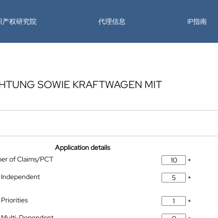
识产权研究院
代理信息
IP指南
CHTUNG SOWIE KRAFTWAGEN MIT
Application details
ber of Claims/PCT
*
 Independent
*
Priorities
*
 Multi-Dependent