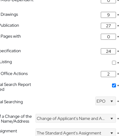
*
 Drawings
*
Publication
*
 Pages with
*
pecification
*
isting
*
Office Actions
*
nal Search Report
*
hed
EPO
nal Searching
*
f a Change of the
Change of Applicant's Name and Address
*
's Name/Address
ssignment
The Standard Agent's Assignment
*