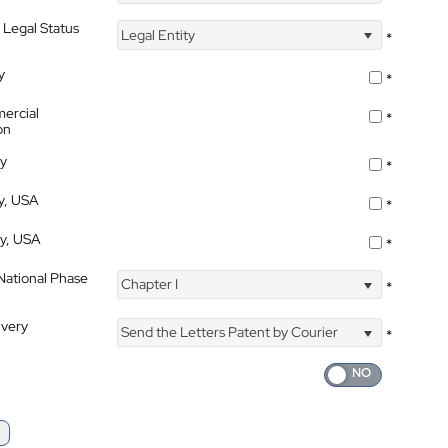
 Legal Status
Legal Entity
*
y
*
ercial
*
on
ty
*
ty, USA
*
ty, USA
*
 National Phase
Chapter I
*
ivery
Send the Letters Patent by Courier
*