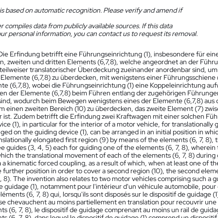
is based on automatic recognition. Please verify and amend if
 compiles data from publicly available sources. If this data
ur personal information, you can contact us to request its removal.
Die Erfindung betrifft eine Führungseinrichtung (1), insbesondere für e
en, zweiten und dritten Elements (6,7,8), welche angeordnet an der Führu
teilweiser translatorischer Überdeckung zueinander anordenbar sind, um
r Elemente (6,7,8) zu überdecken, mit wenigstens einer Führungsschiene 
e (6,7,8), wobei die Führungseinrichtung (1) eine Koppeleinrichtung aufwe
 der Elemente (6,7,8) beim Führen entlang der zugehörigen Führungen
sind, wodurch beim Bewegen wenigstens eines der Elemente (6,7,8) aus 
um einen zweiten Bereich (10) zu überdecken, das zweite Element (7) zw
 ist. Zudem betrifft die Erfindung zwei Kraftwagen mit einer solchen Füh
ice (1), in particular for the interior of a motor vehicle, for translationally
ed on the guiding device (1), can be arranged in an initial position in which 
nslationally elongated first region (9) by means of the elements (6, 7, 8), 
e guides (3, 4, 5) each for guiding one of the elements (6, 7, 8), wherein
ich the translational movement of each of the elements (6, 7, 8) during 
 a kinematic forced coupling, as a result of which, when at least one of the
e further position in order to cover a second region (10), the second elem
 8). The invention also relates to two motor vehicles comprising such a gu
de guidage (1), notamment pour l'intérieur d'un véhicule automobile, pour
léments (6, 7, 8) qui, lorsqu'ils sont disposés sur le dispositif de guidage 
s se chevauchent au moins partiellement en translation pour recouvrir un
s (6, 7, 8), le dispositif de guidage comprenant au moins un rail de guidag
s (6, 7, 8), dans lequel le dispositif de guidage (1) comprend un disposi