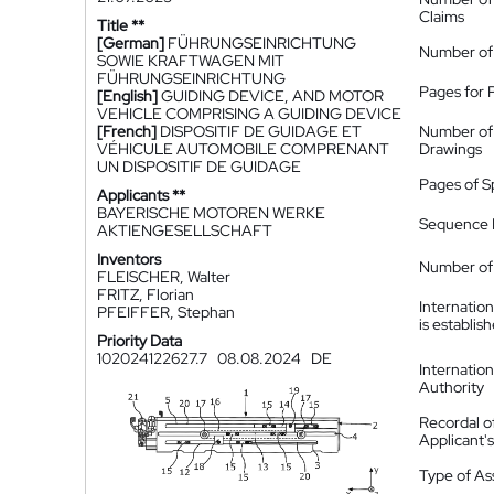
Claims
Title **
[German]
FÜHRUNGSEINRICHTUNG
Number of
SOWIE KRAFTWAGEN MIT
FÜHRUNGSEINRICHTUNG
Pages for 
[English]
GUIDING DEVICE, AND MOTOR
VEHICLE COMPRISING A GUIDING DEVICE
[French]
DISPOSITIF DE GUIDAGE ET
Number of
VÉHICULE AUTOMOBILE COMPRENANT
Drawings
UN DISPOSITIF DE GUIDAGE
Pages of S
Applicants **
BAYERISCHE MOTOREN WERKE
Sequence L
AKTIENGESELLSCHAFT
Inventors
Number of 
FLEISCHER, Walter
FRITZ, Florian
Internatio
PFEIFFER, Stephan
is establis
Priority Data
102024122627.7
08.08.2024
DE
Internatio
Authority
Recordal o
Applicant
Type of A