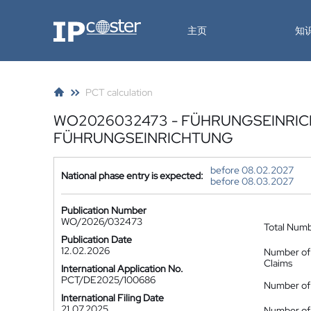
IP-Coster
主页
知
PCT calculation
WO2026032473 - FÜHRUNGSEINRI
FÜHRUNGSEINRICHTUNG
before 08.02.2027
National phase entry is expected:
before 08.03.2027
Publication Number
WO/2026/032473
Total Num
Publication Date
12.02.2026
Number of
Claims
International Application No.
PCT/DE2025/100686
Number of 
International Filing Date
21.07.2025
Number of