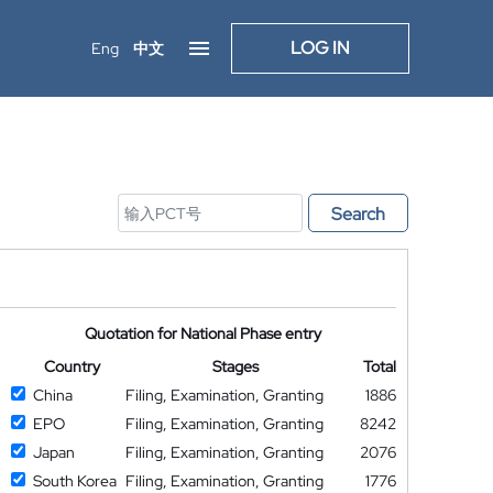
LOG IN
Eng
中文
Search
Quotation for National Phase entry
Country
Stages
Total
China
Filing, Examination, Granting
1886
EPO
Filing, Examination, Granting
8242
Japan
Filing, Examination, Granting
2076
South Korea
Filing, Examination, Granting
1776