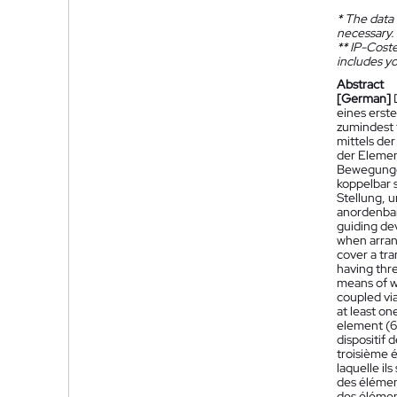
*
The data 
necessary.
**
IP-Coster
includes yo
Abstract
[German]
eines erst
zumindest 
mittels de
der Element
Bewegungen
koppelbar 
Stellung, 
anordenbar
guiding dev
when arrang
cover a tra
having thre
means of wh
coupled via
at least on
element (6,
dispositif 
troisième é
laquelle il
des élément
des élément