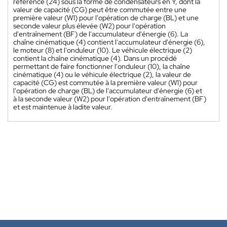
référence (24) sous la forme de condensateurs en Y, dont la
valeur de capacité (CG) peut être commutée entre une
première valeur (W1) pour l'opération de charge (BL) et une
seconde valeur plus élevée (W2) pour l'opération
d'entraînement (BF) de l'accumulateur d'énergie (6). La
chaîne cinématique (4) contient l'accumulateur d'énergie (6),
le moteur (8) et l'onduleur (10). Le véhicule électrique (2)
contient la chaîne cinématique (4). Dans un procédé
permettant de faire fonctionner l'onduleur (10), la chaîne
cinématique (4) ou le véhicule électrique (2), la valeur de
capacité (CG) est commutée à la première valeur (W1) pour
l'opération de charge (BL) de l'accumulateur d'énergie (6) et
à la seconde valeur (W2) pour l'opération d'entraînement (BF)
et est maintenue à ladite valeur.