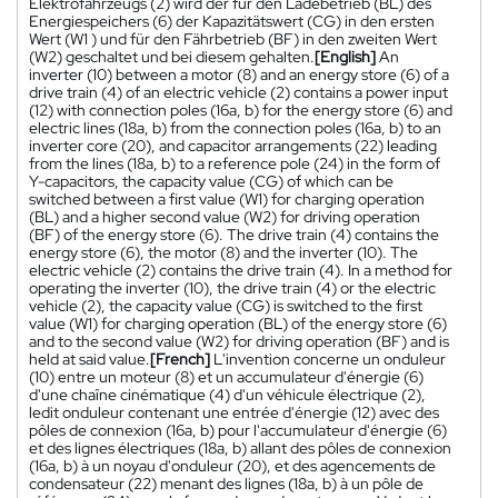
Elektrofahrzeugs (2) wird der für den Ladebetrieb (BL) des
Energiespeichers (6) der Kapazitätswert (CG) in den ersten
Wert (W1 ) und für den Fährbetrieb (BF) in den zweiten Wert
(W2) geschaltet und bei diesem gehalten.
[English]
An
inverter (10) between a motor (8) and an energy store (6) of a
drive train (4) of an electric vehicle (2) contains a power input
(12) with connection poles (16a, b) for the energy store (6) and
electric lines (18a, b) from the connection poles (16a, b) to an
inverter core (20), and capacitor arrangements (22) leading
from the lines (18a, b) to a reference pole (24) in the form of
Y-capacitors, the capacity value (CG) of which can be
switched between a first value (W1) for charging operation
(BL) and a higher second value (W2) for driving operation
(BF) of the energy store (6). The drive train (4) contains the
energy store (6), the motor (8) and the inverter (10). The
electric vehicle (2) contains the drive train (4). In a method for
operating the inverter (10), the drive train (4) or the electric
vehicle (2), the capacity value (CG) is switched to the first
value (W1) for charging operation (BL) of the energy store (6)
and to the second value (W2) for driving operation (BF) and is
held at said value.
[French]
L'invention concerne un onduleur
(10) entre un moteur (8) et un accumulateur d'énergie (6)
d'une chaîne cinématique (4) d'un véhicule électrique (2),
ledit onduleur contenant une entrée d'énergie (12) avec des
pôles de connexion (16a, b) pour l'accumulateur d'énergie (6)
et des lignes électriques (18a, b) allant des pôles de connexion
(16a, b) à un noyau d'onduleur (20), et des agencements de
condensateur (22) menant des lignes (18a, b) à un pôle de