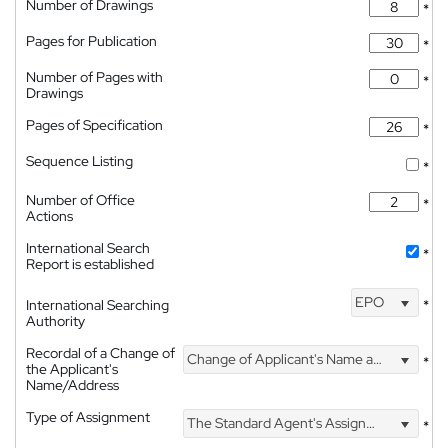
Number of Drawings
*
Pages for Publication
*
Number of Pages with
*
Drawings
Pages of Specification
*
Sequence Listing
*
Number of Office
*
Actions
International Search
*
Report is established
EPO
International Searching
*
Authority
Recordal of a Change of
Change of Applicant's Name and Address
*
the Applicant's
Name/Address
Type of Assignment
The Standard Agent's Assignment
*