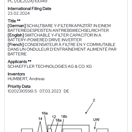
PCT/DE2024/100149
International Filing Date
23.02.2024
Title **
[German]
SCHALTBARE Y-FILTERKAPAZITÄT IN EINEM
BATTERIEGESPEISTEN ANTRIEBSWECHSELRICHTER
[English]
SWITCHABLE Y-FILTER CAPACITOR IN A
BATTERY-POWERED DRIVE INVERTER
[French]
CONDENSATEUR À FILTRE EN Y COMMUTABLE
DANS UN ONDULEUR D'ENTRAÎNEMENT ALIMENTÉ PAR
BATTERIE
Applicants **
SCHAEFFLER TECHNOLOGIES AG & CO. KG
Inventors
HUMBERT, Andreas
Priority Data
102023105561.5
07.03.2023
DE