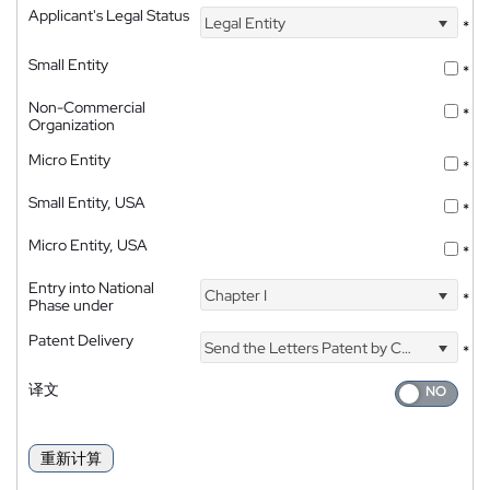
Applicant's Legal Status
Legal Entity
*
Small Entity
*
Non-Commercial
*
Organization
Micro Entity
*
Small Entity, USA
*
Micro Entity, USA
*
Entry into National
Chapter I
*
Phase under
Patent Delivery
Send the Letters Patent by Courier
*
译文
重新计算