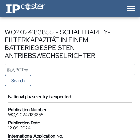
IP-Coster — Home
WO2024183855 - SCHALTBARE Y-
FILTERKAPAZITÄT IN EINEM
BATTERIEGESPEISTEN
ANTRIEBSWECHSELRICHTER
Search
National phase entry is expected:
Publication Number
WO/2024/183855
Publication Date
12.09.2024
International Application No.