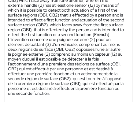
OB2) which face away from one another, wherein the
external handle (2) has at least one sensor (12) by means of
which it is possible to detect both actuation of a first of the
surface regions (OB1, OB2) that is effected by a person and is
intended to effect a first function and actuation of the second
surface region (OB2), which faces away from the first surface
region (OB1), that is effected by the person and is intended to
effect the first function or a second function.
[French]
L'invention concerne une poignée externe (2) pour un
élément de battant (3) d'un véhicule, comprenant au moins
deux régions de surface (OB1, OB2) opposées l'une à l'autre ;
la poignée externe (2) comprend au moins un capteur (12) au
moyen duquel il est possible de détecter à la fois
l'actionnement d'une première des régions de surface (OB1,
OB2) qui est effectué par une personne et est destiné à
effectuer une première fonction et un actionnement de la
seconde région de surface (OB2), qui est tournée à l'opposé
de la première région de surface (OB1), qui est effectué par la
personne et est destiné à effectuer la première fonction ou
une seconde fonction.