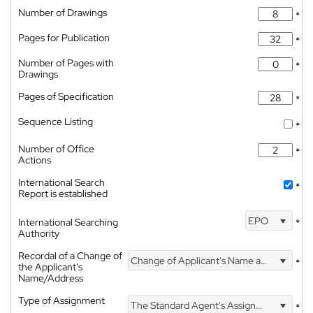
Number of Drawings
*
Pages for Publication
*
Number of Pages with
*
Drawings
Pages of Specification
*
Sequence Listing
*
Number of Office
*
Actions
International Search
*
Report is established
EPO
International Searching
*
Authority
Recordal of a Change of
Change of Applicant's Name and Address
*
the Applicant's
Name/Address
Type of Assignment
The Standard Agent's Assignment
*