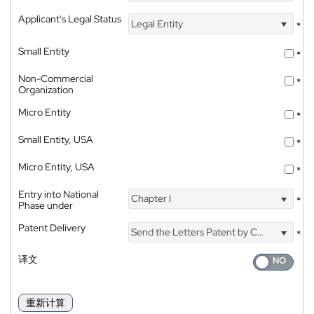
Applicant's Legal Status
Legal Entity
*
Small Entity
*
Non-Commercial
*
Organization
Micro Entity
*
Small Entity, USA
*
Micro Entity, USA
*
Entry into National
Chapter I
*
Phase under
Patent Delivery
Send the Letters Patent by Courier
*
译文
重新计算