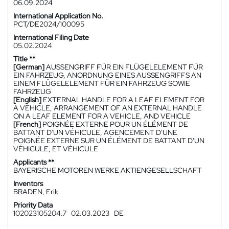
06.09.2024
International Application No.
PCT/DE2024/100095
International Filing Date
05.02.2024
Title **
[German]
AUSSENGRIFF FÜR EIN FLÜGELELEMENT FÜR
EIN FAHRZEUG, ANORDNUNG EINES AUSSENGRIFFS AN
EINEM FLÜGELELEMENT FÜR EIN FAHRZEUG SOWIE
FAHRZEUG
[English]
EXTERNAL HANDLE FOR A LEAF ELEMENT FOR
A VEHICLE, ARRANGEMENT OF AN EXTERNAL HANDLE
ON A LEAF ELEMENT FOR A VEHICLE, AND VEHICLE
[French]
POIGNÉE EXTERNE POUR UN ÉLÉMENT DE
BATTANT D'UN VÉHICULE, AGENCEMENT D'UNE
POIGNÉE EXTERNE SUR UN ÉLÉMENT DE BATTANT D'UN
VÉHICULE, ET VÉHICULE
Applicants **
BAYERISCHE MOTOREN WERKE AKTIENGESELLSCHAFT
Inventors
BRADEN, Erik
Priority Data
102023105204.7
02.03.2023
DE