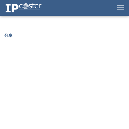
IP-Coster — Home
分享