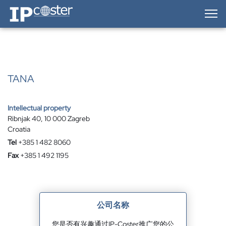
IP-Coster — Home
TANA
Intellectual property
Ribnjak 40, 10 000 Zagreb
Croatia
Tel
+385 1 482 8060
Fax
+385 1 492 1195
公司名称
您是否有兴趣通过IP-Coster推广您的公