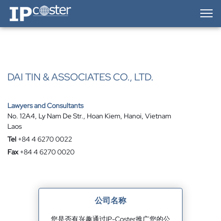
IP-Coster — Home
DAI TIN & ASSOCIATES CO., LTD.
Lawyers and Consultants
No. 12A4, Ly Nam De Str., Hoan Kiem, Hanoi, Vietnam
Laos
Tel
+84 4 6270 0022
Fax
+84 4 6270 0020
公司名称
您是否有兴趣通过IP-Coster推广您的公