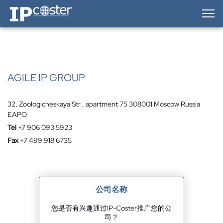
IP-Coster — Home
AGILE IP GROUP
32, Zoologicheskaya Str., apartment 75 308001 Moscow Russia
EAPO
Tel
+7 906 093 5923
Fax
+7 499 918 6735
公司名称
您是否有兴趣通过IP-Coster推广您的公
司？