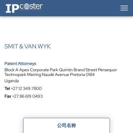
IP-Coster — Home
SMIT & VAN WYK
Patent Attorneys
Block A Apex Corporate Park Quintin Brand Street Persequor
Technopark Meiring Naudé Avenue Pretoria 0184
Uganda
Tel
+27 12 349 7800
Fax
+27 86 619 0493
公司名称