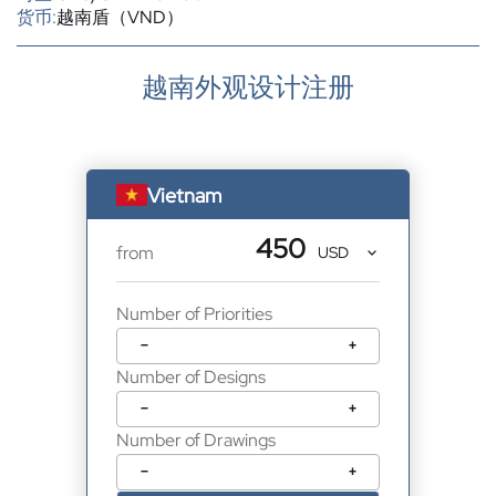
货币:
越南盾（VND）
越南外观设计注册
Vietnam
450
from
Number of Priorities
−
+
Number of Designs
−
+
Number of Drawings
−
+