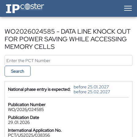
IP-Coster — Home
WO2026024585 - DATA LINE KNOCK OUT
FOR POWER SAVING WHILE ACCESSING
MEMORY CELLS
Search
before 25.01.2027
National phase entry is expected:
before 25.02.2027
Publication Number
WO/2026/024585
Publication Date
29.01.2026
International Application No.
PCT/US2025/038356