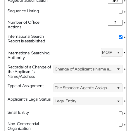
Pages of Specification
*
Sequence Listing
*
Number of Office
*
Actions
International Search
*
Report is established
MOIP
International Searching
*
Authority
Recordal of a Change of
Change of Applicant's Name and Address
*
the Applicant's
Name/Address
Type of Assignment
The Standard Agent's Assignment
*
Applicant's Legal Status
Legal Entity
*
Small Entity
*
Non-Commercial
*
Organization