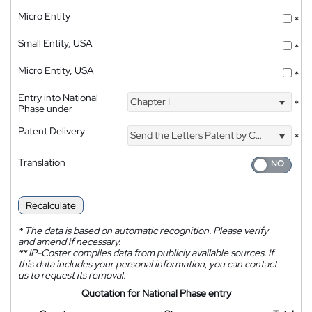
Micro Entity
*
Small Entity, USA
*
Micro Entity, USA
*
Entry into National
Chapter I
*
Phase under
Patent Delivery
Send the Letters Patent by Courier
*
Translation
Recalculate
*
The data is based on automatic recognition. Please verify
and amend if necessary.
**
IP-Coster compiles data from publicly available sources. If
this data includes your personal information, you can contact
us to request its removal.
Quotation for National Phase entry