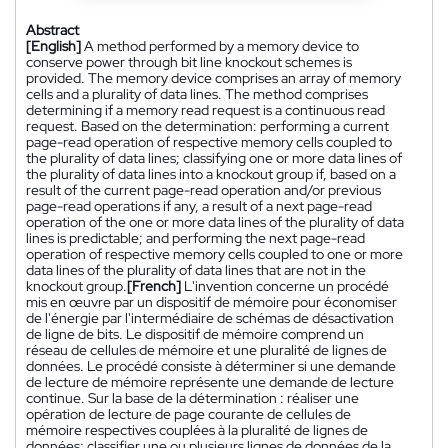
Abstract
[English]
A method performed by a memory device to
conserve power through bit line knockout schemes is
provided. The memory device comprises an array of memory
cells and a plurality of data lines. The method comprises
determining if a memory read request is a continuous read
request. Based on the determination: performing a current
page-read operation of respective memory cells coupled to
the plurality of data lines; classifying one or more data lines of
the plurality of data lines into a knockout group if, based on a
result of the current page-read operation and/or previous
page-read operations if any, a result of a next page-read
operation of the one or more data lines of the plurality of data
lines is predictable; and performing the next page-read
operation of respective memory cells coupled to one or more
data lines of the plurality of data lines that are not in the
knockout group.
[French]
L'invention concerne un procédé
mis en œuvre par un dispositif de mémoire pour économiser
de l'énergie par l'intermédiaire de schémas de désactivation
de ligne de bits. Le dispositif de mémoire comprend un
réseau de cellules de mémoire et une pluralité de lignes de
données. Le procédé consiste à déterminer si une demande
de lecture de mémoire représente une demande de lecture
continue. Sur la base de la détermination : réaliser une
opération de lecture de page courante de cellules de
mémoire respectives couplées à la pluralité de lignes de
données; classifier une ou plusieurs lignes de données de la