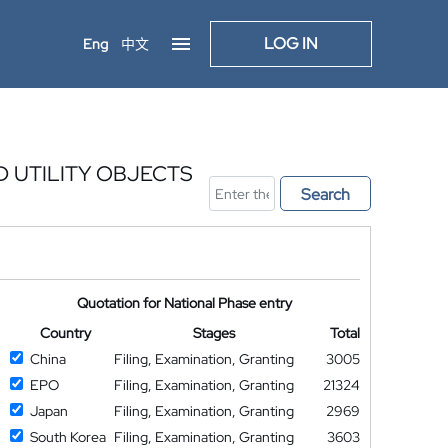
LOG IN
Eng
中文
 UTILITY OBJECTS
Search
Quotation for National Phase entry
Country
Stages
Total
China
Filing, Examination, Granting
3005
EPO
Filing, Examination, Granting
21324
Japan
Filing, Examination, Granting
2969
South Korea
Filing, Examination, Granting
3603