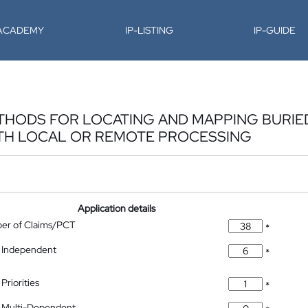
-ACADEMY
IP-LISTING
IP-GUIDE
HODS FOR LOCATING AND MAPPING BURIED
WITH LOCAL OR REMOTE PROCESSING
Application details
ber of Claims/PCT
*
 Independent
*
Priorities
*
 Multi-Dependent