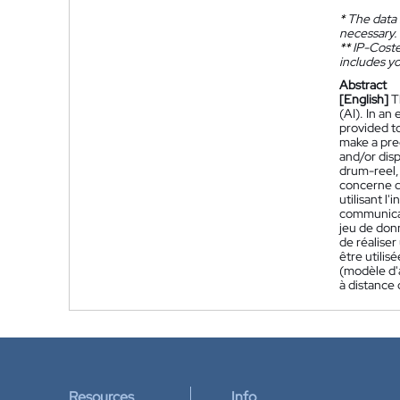
*
The data 
necessary.
**
IP-Coster
includes yo
Abstract
[English]
T
(AI). In a
provided to
make a pred
and/or dis
drum-reel, 
concerne d
utilisant l
communicat
jeu de don
de réalise
être utilis
(modèle d'
à distance 
Resources
Info