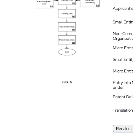
Applicant's
Small Entit
Non-Comm
Organizati
Micro Enti
Small Enti
Micro Enti
Entry into
under
Patent Del
Translation
Recalcul