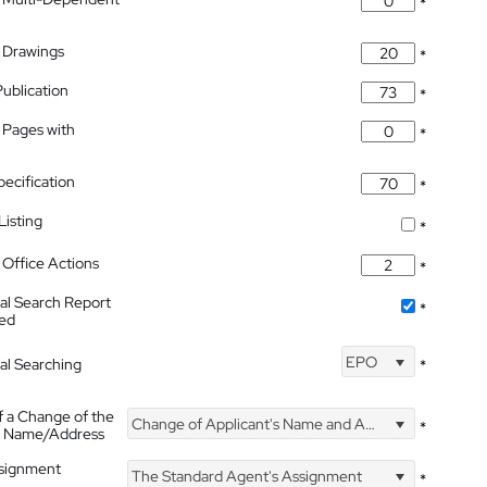
*
 Drawings
*
Publication
*
 Pages with
*
pecification
*
isting
*
Office Actions
*
nal Search Report
*
hed
EPO
nal Searching
*
f a Change of the
Change of Applicant's Name and Address
*
's Name/Address
ssignment
The Standard Agent's Assignment
*