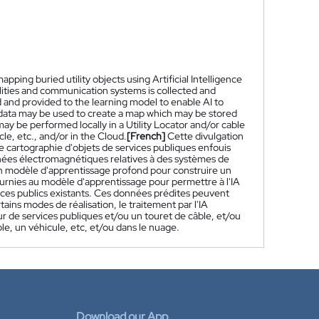
pping buried utility objects using Artificial Intelligence
lities and communication systems is collected and
d and provided to the learning model to enable AI to
ed data may be used to create a map which may be stored
 be performed locally in a Utility Locator and/or cable
le, etc., and/or in the Cloud.
[French]
Cette divulgation
 cartographie d'objets de services publiques enfouis
 données électromagnétiques relatives à des systèmes de
un modèle d'apprentissage profond pour construire un
urnies au modèle d'apprentissage pour permettre à l'IA
ices publics existants. Ces données prédites peuvent
ains modes de réalisation, le traitement par l'IA
r de services publiques et/ou un touret de câble, et/ou
ble, un véhicule, etc, et/ou dans le nuage.
Download our App