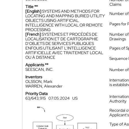
Claims
Title **
[English]
SYSTEMS AND METHODS FOR
Number of
LOCATING AND MAPPING BURIED UTILITY
OBJECTS USING ARTIFICIAL
Pages for 
INTELLIGENCE WITH LOCAL OR REMOTE
PROCESSING
[French]
SYSTÈMES ET PROCÉDÉS DE
Number of
LOCALISATION ET DE CARTOGRAPHIE
Drawings
D'OBJETS DE SERVICES PUBLIQUES
ENFOUIS UTILISANT L'INTELLIGENCE
Pages of S
ARTIFICIELLE AVEC TRAITEMENT LOCAL
OU À DISTANCE
Sequence L
Applicants **
SEESCAN, INC.
Number of 
Inventors
Internatio
OLSSON, Mark
is establis
WARREN, Alexander
Priority Data
Internatio
63/643,915
07.05.2024
US
Authority
Recordal o
Applicant
Type of A