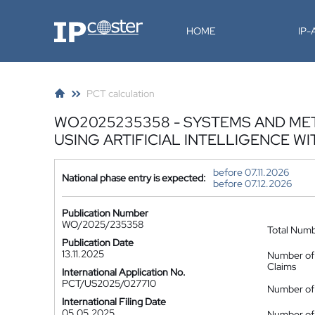
IP-Coster
HOME
IP
PCT calculation
WO2025235358 - SYSTEMS AND MET
USING ARTIFICIAL INTELLIGENCE 
before 07.11.2026
National phase entry is expected:
before 07.12.2026
Publication Number
WO/2025/235358
Total Num
Publication Date
13.11.2025
Number of
Claims
International Application No.
PCT/US2025/027710
Number of 
International Filing Date
05.05.2025
Number of