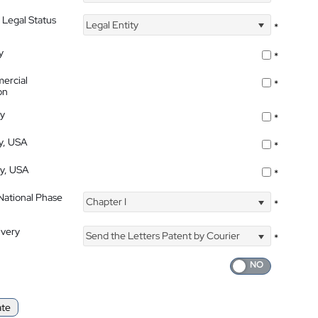
 Legal Status
Legal Entity
*
y
*
ercial
*
on
ty
*
ty, USA
*
ty, USA
*
 National Phase
Chapter I
*
ivery
Send the Letters Patent by Courier
*
ate