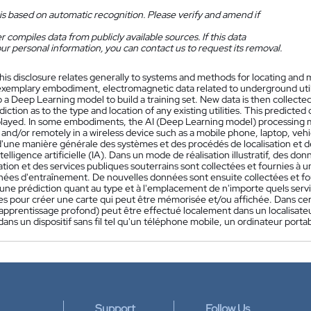
is based on automatic recognition. Please verify and amend if
 compiles data from publicly available sources. If this data
ur personal information, you can contact us to request its removal.
his disclosure relates generally to systems and methods for locating and ma
n exemplary embodiment, electromagnetic data related to underground uti
 a Deep Learning model to build a training set. New data is then collecte
iction as to the type and location of any existing utilities. This predict
played. In some embodiments, the AI (Deep Learning model) processing may
and/or remotely in a wireless device such as a mobile phone, laptop, vehic
'une manière générale des systèmes et des procédés de localisation et de
'intelligence artificielle (IA). Dans un mode de réalisation illustratif, des
ion et des services publiques souterrains sont collectées et fournies à 
nées d'entraînement. De nouvelles données sont ensuite collectées et fo
r une prédiction quant au type et à l'emplacement de n'importe quels serv
ées pour créer une carte qui peut être mémorisée et/ou affichée. Dans cert
apprentissage profond) peut être effectué localement dans un localisateu
dans un dispositif sans fil tel qu'un téléphone mobile, un ordinateur porta
Support
Follow Us