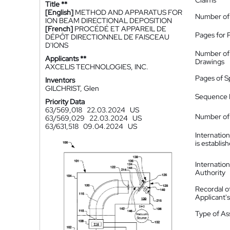
Claims
Title **
[English]
METHOD AND APPARATUS FOR
Number of
ION BEAM DIRECTIONAL DEPOSITION
[French]
PROCÉDÉ ET APPAREIL DE
Pages for 
DÉPÔT DIRECTIONNEL DE FAISCEAU
D'IONS
Number of
Applicants **
Drawings
AXCELIS TECHNOLOGIES, INC.
Pages of S
Inventors
GILCHRIST, Glen
Sequence L
Priority Data
63/569,018
22.03.2024
US
Number of 
63/569,029
22.03.2024
US
63/631,518
09.04.2024
US
Internatio
is establis
Internatio
Authority
Recordal o
Applicant
Type of A