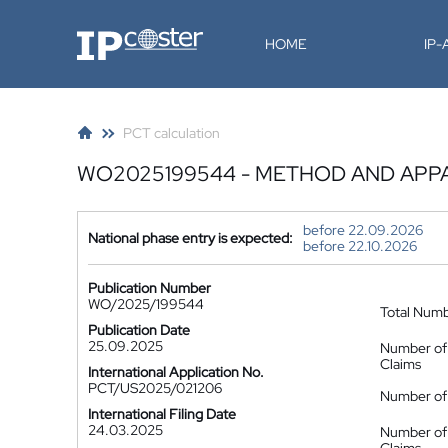
IP-Coster
HOME
IP
PCT calculation
WO2025199544 - METHOD AND APPA
before 22.09.2026
National phase entry is expected:
before 22.10.2026
Publication Number
WO/2025/199544
Total Num
Publication Date
25.09.2025
Number of
Claims
International Application No.
PCT/US2025/021206
Number of 
International Filing Date
24.03.2025
Number of