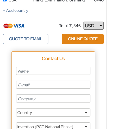
USA
Filing, Examination, Granting
6740
+ Add country
Total:
31,346
Currency
QUOTE TO EMAIL
ONLINE QUOTE
Contact Us
Country
Invention (PCT National Phase)