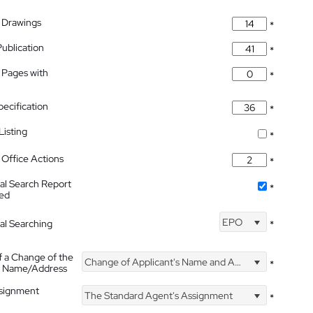
 Drawings
*
Publication
*
 Pages with
*
pecification
*
isting
*
Office Actions
*
nal Search Report
*
hed
EPO
nal Searching
*
f a Change of the
Change of Applicant's Name and Address
*
's Name/Address
ssignment
The Standard Agent's Assignment
*