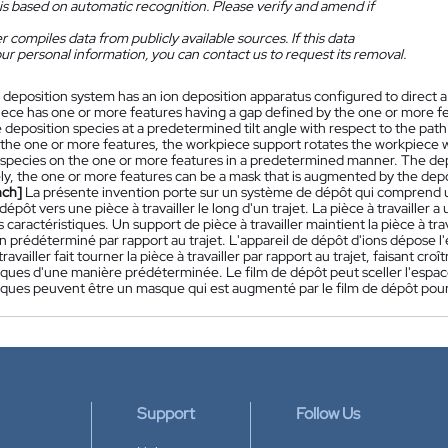
is based on automatic recognition. Please verify and amend if
 compiles data from publicly available sources. If this data
ur personal information, you can contact us to request its removal.
 deposition system has an ion deposition apparatus configured to direct a
ece has one or more features having a gap defined by the one or more f
 deposition species at a predetermined tilt angle with respect to the pat
the one or more features, the workpiece support rotates the workpiece wi
species on the one or more features in a predetermined manner. The depos
ely, the one or more features can be a mask that is augmented by the depo
nch]
La présente invention porte sur un système de dépôt qui comprend un
épôt vers une pièce à travailler le long d'un trajet. La pièce à travailler 
es caractéristiques. Un support de pièce à travailler maintient la pièce à tr
on prédéterminé par rapport au trajet. L'appareil de dépôt d'ions dépose l'
travailler fait tourner la pièce à travailler par rapport au trajet, faisant cr
iques d'une manière prédéterminée. Le film de dépôt peut sceller l'espace 
tiques peuvent être un masque qui est augmenté par le film de dépôt po
Support
Follow Us