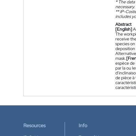
*
The data 
necessary.
**
IP-Coster
includes yo
Abstract
[English]
A
The workpi
receive the
species on 
deposition 
Alternativ
mask.
[Fre
espèce de d
par la ou l
d'inclinais
de pièce à 
caractérist
caractéris
Resources
Info