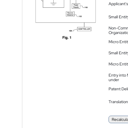
Applicant's
Small Entit
Non-Comm
Organizati
Micro Enti
Small Enti
Micro Enti
Entry into
under
Patent Del
Translation
Recalcul