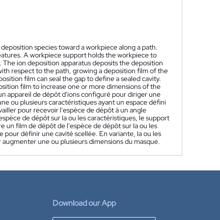
 deposition species toward a workpiece along a path.
eatures. A workpiece support holds the workpiece to
h. The ion deposition apparatus deposits the deposition
th respect to the path, growing a deposition film of the
ition film can seal the gap to define a sealed cavity.
sition film to increase one or more dimensions of the
 appareil de dépôt d'ions configuré pour diriger une
a une ou plusieurs caractéristiques ayant un espace défini
availler pour recevoir l'espèce de dépôt à un angle
espèce de dépôt sur la ou les caractéristiques, le support
oître un film de dépôt de l'espèce de dépôt sur la ou les
pour définir une cavité scellée. En variante, la ou les
ur augmenter une ou plusieurs dimensions du masque.
Download our App