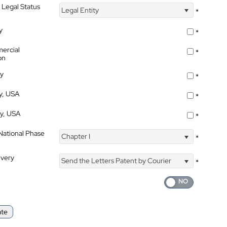
 Legal Status
Legal Entity
*
y
*
ercial
*
on
ty
*
ty, USA
*
ty, USA
*
 National Phase
Chapter I
*
ivery
Send the Letters Patent by Courier
*
ate