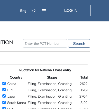
LOG IN
Eng
中文
ITION
Search
Quotation for National Phase entry
Country
Stages
Total
China
Filing, Examination, Granting
2622
EPO
Filing, Examination, Granting
16151
Japan
Filing, Examination, Granting
2704
South Korea
Filing, Examination, Granting
3129