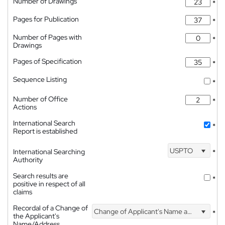
Number of Drawings
*
Pages for Publication
*
Number of Pages with
*
Drawings
Pages of Specification
*
Sequence Listing
*
Number of Office
*
Actions
International Search
*
Report is established
USPTO
International Searching
*
Authority
Search results are
*
positive in respect of all
claims
Recordal of a Change of
Change of Applicant's Name and Address
*
the Applicant's
Name/Address