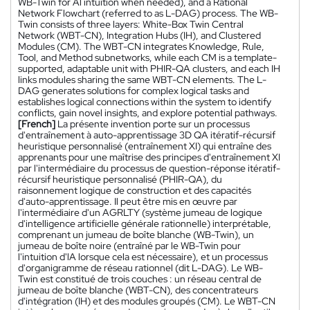
WB-Twin for Al intuition when needed), and a Rational
Network Flowchart (referred to as L-DAG) process. The WB-
Twin consists of three layers: White-Box Twin Central
Network (WBT-CN), Integration Hubs (IH), and Clustered
Modules (CM). The WBT-CN integrates Knowledge, Rule,
Tool, and Method subnetworks, while each CM is a template-
supported, adaptable unit with PHIR-QA clusters, and each IH
links modules sharing the same WBT-CN elements. The L-
DAG generates solutions for complex logical tasks and
establishes logical connections within the system to identify
conflicts, gain novel insights, and explore potential pathways.
[French]
La présente invention porte sur un processus
d'entraînement à auto-apprentissage 3D QA itératif-récursif
heuristique personnalisé (entraînement XI) qui entraîne des
apprenants pour une maîtrise des principes d'entraînement XI
par l'intermédiaire du processus de question-réponse itératif-
récursif heuristique personnalisé (PHIR-QA), du
raisonnement logique de construction et des capacités
d'auto-apprentissage. Il peut être mis en œuvre par
l'intermédiaire d'un AGRLTY (système jumeau de logique
d'intelligence artificielle générale rationnelle) interprétable,
comprenant un jumeau de boîte blanche (WB-Twin), un
jumeau de boîte noire (entraîné par le WB-Twin pour
l'intuition d'lA lorsque cela est nécessaire), et un processus
d'organigramme de réseau rationnel (dit L-DAG). Le WB-
Twin est constitué de trois couches : un réseau central de
jumeau de boîte blanche (WBT-CN), des concentrateurs
d'intégration (IH) et des modules groupés (CM). Le WBT-CN