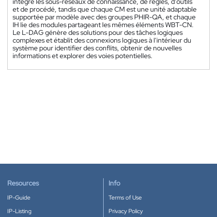
intègre les sous-réseaux de connaissance, de règles, d'outils
et de procédé, tandis que chaque CM est une unité adaptable
supportée par modèle avec des groupes PHIR-QA, et chaque
IH lie des modules partageant les mêmes éléments WBT-CN.
Le L-DAG génère des solutions pour des tâches logiques
complexes et établit des connexions logiques à l'intérieur du
système pour identifier des conflits, obtenir de nouvelles
informations et explorer des voies potentielles.
Resources
Info
IP-Guide
Terms of Use
IP-Listing
Privacy Policy