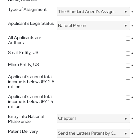
Type of Assignment
The Standard Agent's Assignment
*
Applicant's Legal Status
Natural Person
*
All Applicants are
*
Authors
Small Entity, US
*
Micro Entity, US
*
Applicant's annual total
*
income is below JPY 2.5
million
Applicant's annual total
*
income is below JPY 1.5
million
Entry into National
Chapter I
*
Phase under
Patent Delivery
Send the Letters Patent by Courier
*