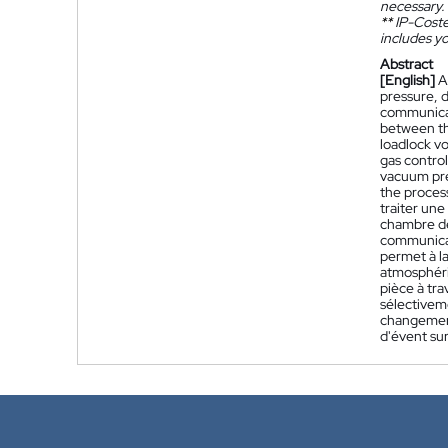
necessary.
**
IP-Coster
includes yo
Abstract
[English]
A
pressure, d
communicat
between th
loadlock v
gas control
vacuum pres
the proces
traiter une
chambre de
communicat
permet à la
atmosphéri
pièce à tra
sélectivem
changement
d'évent sur