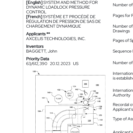
[English]
SYSTEM AND METHOD FOR
Number of
DYNAMIC LOADLOCK PRESSURE
CONTROL
Pages for 
[French]
SYSTÈME ET PROCÉDÉ DE
RÉGULATION DE PRESSION DE SAS DE
CHARGEMENT DYNAMIQUE
Number of
Drawings
Applicants **
AXCELIS TECHNOLOGIES, INC.
Pages of S
Inventors
BAGGETT, John
Sequence L
Priority Data
Number of 
63/612,390
20.12.2023
US
Internatio
is establis
Internatio
Authority
Recordal o
Applicant
Type of A
Applicant's