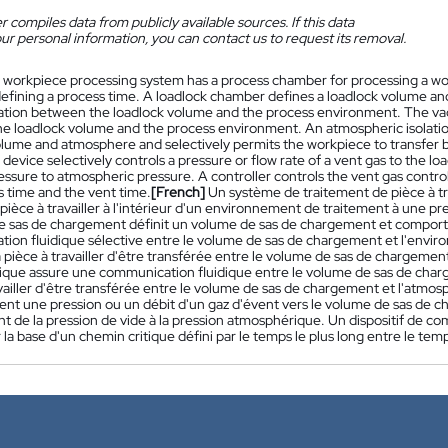
 compiles data from publicly available sources. If this data
ur personal information, you can contact us to request its removal.
 workpiece processing system has a process chamber for processing a w
efining a process time. A loadlock chamber defines a loadlock volume and 
ion between the loadlock volume and the process environment. The vacu
e loadlock volume and the process environment. An atmospheric isolati
olume and atmosphere and selectively permits the workpiece to transfer
 device selectively controls a pressure or flow rate of a vent gas to the 
sure to atmospheric pressure. A controller controls the vent gas control 
s time and the vent time.
[French]
Un système de traitement de pièce à t
 pièce à travailler à l'intérieur d'un environnement de traitement à une p
 sas de chargement définit un volume de sas de chargement et comporte 
ion fluidique sélective entre le volume de sas de chargement et l'enviro
 pièce à travailler d'être transférée entre le volume de sas de chargemen
que assure une communication fluidique entre le volume de sas de charg
vailler d'être transférée entre le volume de sas de chargement et l'atmos
ent une pression ou un débit d'un gaz d'évent vers le volume de sas de c
 de la pression de vide à la pression atmosphérique. Un dispositif de c
 la base d'un chemin critique défini par le temps le plus long entre le te