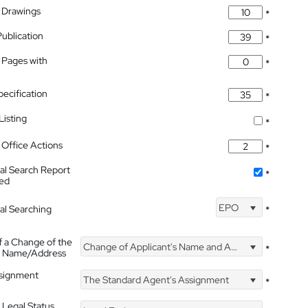
 Drawings
*
Publication
*
 Pages with
*
pecification
*
isting
*
Office Actions
*
nal Search Report
*
hed
EPO
nal Searching
*
f a Change of the
Change of Applicant's Name and Address
*
's Name/Address
ssignment
The Standard Agent's Assignment
*
 Legal Status