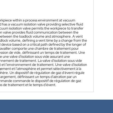
orkpiece within a process environment at vacuum
has a vacuum isolation valve providing selective fluid
um isolation valve permits the workpiece to transfer
on valve provides fluid communication between the
 between the loadlock volume and atmosphere. A vent
loadlock volume, defining a vent time by a change from the
device based on a critical path defined by the longer of
ravailler comporte une chambre de traitement pour
ression de vide, définissant un temps de traitement. Une
une valve d'isolation sous vide assurant une
nnement de traitement. La valve d'isolation sous vide
t et l'environnement de traitement. Une valve d'isolation
ement et l'atmosphère et permet sélectivement à la
phère. Un dispositif de régulation de gaz d'évent régule
hargement, définissant un temps d'aération par un
ommande commande le dispositif de régulation de gaz
mps de traitement et le temps d'évent.