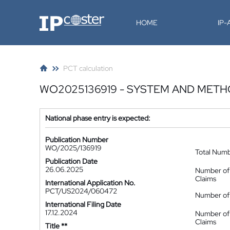
IP-Coster
HOME
IP
PCT calculation
WO2025136919 - SYSTEM AND MET
National phase entry is expected:
Publication Number
WO/2025/136919
Total Num
Publication Date
26.06.2025
Number of
Claims
International Application No.
PCT/US2024/060472
Number of 
International Filing Date
17.12.2024
Number of
Claims
Title **