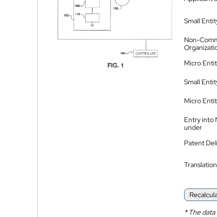
Small Entit
Non-Comm
Organizati
Micro Enti
Small Enti
Micro Enti
Entry into
under
Patent Del
Translation
Recalcul
*
The data 