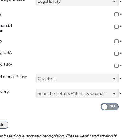
Legal Entity
*
y
*
ercial
*
on
ty
*
ty, USA
*
ty, USA
*
 National Phase
Chapter I
*
ivery
Send the Letters Patent by Courier
*
ate
is based on automatic recognition. Please verify and amend if