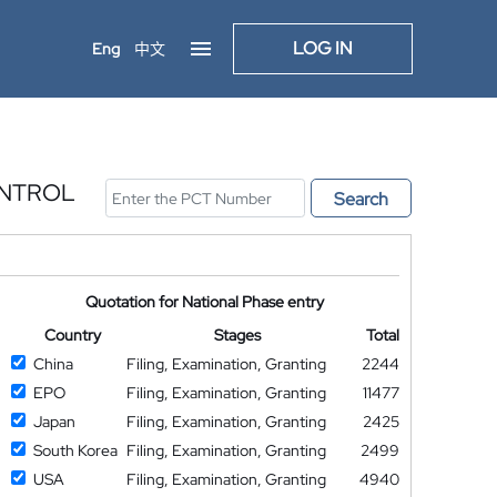
LOG IN
Eng
中文
ONTROL
Search
Quotation for National Phase entry
Country
Stages
Total
China
Filing, Examination, Granting
2244
EPO
Filing, Examination, Granting
11477
Japan
Filing, Examination, Granting
2425
South Korea
Filing, Examination, Granting
2499
USA
Filing, Examination, Granting
4940