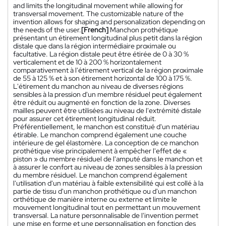
and limits the longitudinal movement while allowing for
transversal movement. The customizable nature of the
invention allows for shaping and personalization depending on
the needs of the user.
[French]
Manchon prothétique
présentant un étirement longitudinal plus petit dans la région
distale que dans la région intermédiaire proximale ou
facultative. La région distale peut être étirée de 0 à 30 %
verticalement et de 10 à 200 % horizontalement
comparativement à l'étirement vertical de la région proximale
de 55 à 125 % et à son étirement horizontal de 100 à 175 %.
L'étirement du manchon au niveau de diverses régions
sensibles à la pression d'un membre résiduel peut également
être réduit ou augmenté en fonction de la zone. Diverses
mailles peuvent être utilisées au niveau de l'extrémité distale
pour assurer cet étirement longitudinal réduit.
Préférentiellement, le manchon est constitué d'un matériau
étirable. Le manchon comprend également une couche
intérieure de gel élastomère. La conception de ce manchon
prothétique vise principalement à empêcher l'effet de «
piston » du membre résiduel de l'amputé dans le manchon et
à assurer le confort au niveau de zones sensibles à la pression
du membre résiduel. Le manchon comprend également
l'utilisation d'un matériau à faible extensibilité qui est collé à la
partie de tissu d'un manchon prothétique ou d'un manchon
orthétique de manière interne ou externe et limite le
mouvement longitudinal tout en permettant un mouvement
transversal. La nature personnalisable de l'invention permet
une mise en forme et une personnalisation en fonction des