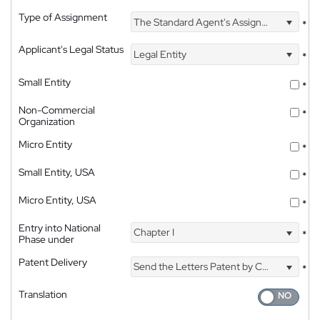
Type of Assignment
The Standard Agent's Assignment
*
Applicant's Legal Status
Legal Entity
*
Small Entity
*
Non-Commercial
*
Organization
Micro Entity
*
Small Entity, USA
*
Micro Entity, USA
*
Entry into National
Chapter I
*
Phase under
Patent Delivery
Send the Letters Patent by Courier
*
Translation