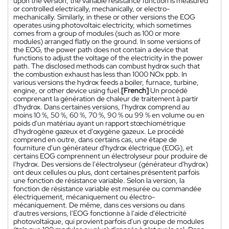
upon the version, the variable resistance function is measured
or controlled electrically, mechanically, or electro-
mechanically. Similarly, in these or other versions the EOG
operates using photovoltaic electricity, which sometimes
comes from a group of modules (such as 100 or more
modules) arranged flatly on the ground. In some versions of
the EOG, the power path does not contain a device that
functions to adjust the voltage of the electricity in the power
path. The disclosed methods can combust hydrox such that
the combustion exhaust has less than 1000 NOx ppb. In
various versions the hydrox feeds a boiler, furnace, turbine,
engine, or other device using fuel.
[French]
Un procédé
comprenant la génération de chaleur de traitement à partir
d'hydrox. Dans certaines versions, l'hydrox comprend au
moins 10 %, 50 %, 60 %, 70 %, 90 % ou 99 % en volume ou en
poids d'un matériau ayant un rapport stœchiométrique
d'hydrogène gazeux et d'oxygène gazeux. Le procédé
comprend en outre, dans certains cas, une étape de
fourniture d'un générateur d'hydrox électrique (EOG), et
certains EOG comprennent un électrolyseur pour produire de
l'hydrox. Des versions de l'électrolyseur (générateur d'hydrox)
ont deux cellules ou plus, dont certaines présentent parfois
une fonction de résistance variable. Selon la version, la
fonction de résistance variable est mesurée ou commandée
électriquement, mécaniquement ou électro-
mécaniquement. De même, dans ces versions ou dans
d'autres versions, l'EOG fonctionne à l'aide d'électricité
photovoltaïque, qui provient parfois d'un groupe de modules