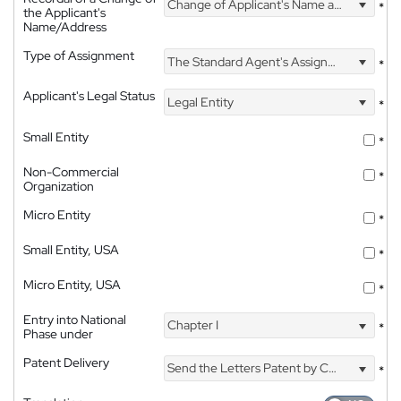
Change of Applicant's Name and Address
*
the Applicant's
Name/Address
Type of Assignment
The Standard Agent's Assignment
*
Applicant's Legal Status
Legal Entity
*
Small Entity
*
Non-Commercial
*
Organization
Micro Entity
*
Small Entity, USA
*
Micro Entity, USA
*
Entry into National
Chapter I
*
Phase under
Patent Delivery
Send the Letters Patent by Courier
*