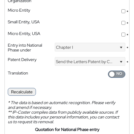
Organization
Micro Entity
*
Small Entity, USA
*
Micro Entity, USA
*
Entry into National
Chapter I
*
Phase under
Patent Delivery
Send the Letters Patent by Courier
*
Translation
Recalculate
*
The data is based on automatic recognition. Please verify
and amend if necessary.
**
IP-Coster compiles data from publicly available sources. If
this data includes your personal information, you can contact
us to request its removal.
Quotation for National Phase entry