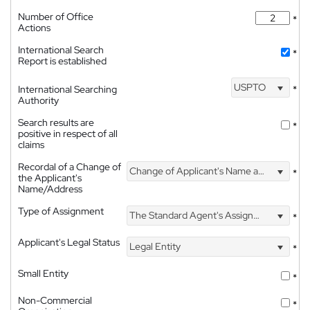
Number of Office
*
Actions
International Search
*
Report is established
USPTO
International Searching
*
Authority
Search results are
*
positive in respect of all
claims
Recordal of a Change of
Change of Applicant's Name and Address
*
the Applicant's
Name/Address
Type of Assignment
The Standard Agent's Assignment
*
Applicant's Legal Status
Legal Entity
*
Small Entity
*
Non-Commercial
*