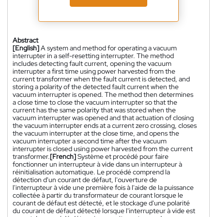
Abstract
[English]
A system and method for operating a vacuum
interrupter in a self-resetting interrupter. The method
includes detecting fault current, opening the vacuum
interrupter a first time using power harvested from the
current transformer when the fault current is detected, and
storing a polarity of the detected fault current when the
vacuum interrupter is opened. The method then determines
a close time to close the vacuum interrupter so that the
current has the same polarity that was stored when the
vacuum interrupter was opened and that actuation of closing
the vacuum interrupter ends at a current zero crossing, closes
the vacuum interrupter at the close time, and opens the
vacuum interrupter a second time after the vacuum
interrupter is closed using power harvested from the current
transformer.
[French]
Système et procédé pour faire
fonctionner un interrupteur à vide dans un interrupteur à
réinitialisation automatique. Le procédé comprend la
détection d'un courant de défaut, l'ouverture de
l'interrupteur à vide une première fois à l'aide de la puissance
collectée à partir du transformateur de courant lorsque le
courant de défaut est détecté, et le stockage d'une polarité
du courant de défaut détecté lorsque l'interrupteur à vide est