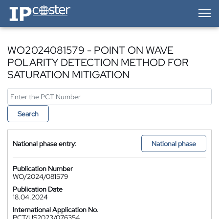
IP-Coster — Home
WO2024081579 - POINT ON WAVE
POLARITY DETECTION METHOD FOR
SATURATION MITIGATION
Search
National phase entry:
National phase
Publication Number
WO/2024/081579
Publication Date
18.04.2024
International Application No.
PCT/US2023/076354