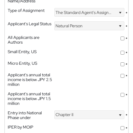
Name/Address
Type of Assignment
The Standard Agent's Assignment
*
Applicant's Legal Status
Natural Person
*
All Applicants are
*
Authors
Small Entity, US
*
Micro Entity, US
*
Applicant's annual total
*
income is below JPY 2.5
million
Applicant's annual total
*
income is below JPY 1.5
million
Entry into National
Chapter II
*
Phase under
IPER by MOIP
*