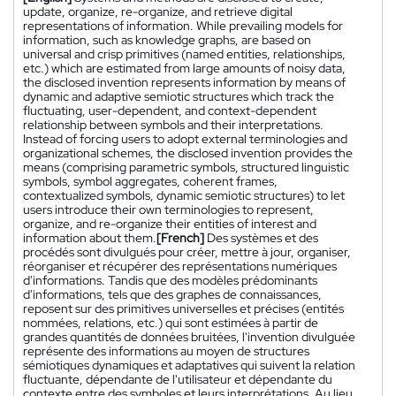
update, organize, re-organize, and retrieve digital
representations of information. While prevailing models for
information, such as knowledge graphs, are based on
universal and crisp primitives (named entities, relationships,
etc.) which are estimated from large amounts of noisy data,
the disclosed invention represents information by means of
dynamic and adaptive semiotic structures which track the
fluctuating, user-dependent, and context-dependent
relationship between symbols and their interpretations.
Instead of forcing users to adopt external terminologies and
organizational schemes, the disclosed invention provides the
means (comprising parametric symbols, structured linguistic
symbols, symbol aggregates, coherent frames,
contextualized symbols, dynamic semiotic structures) to let
users introduce their own terminologies to represent,
organize, and re-organize their entities of interest and
information about them.
[French]
Des systèmes et des
procédés sont divulgués pour créer, mettre à jour, organiser,
réorganiser et récupérer des représentations numériques
d'informations. Tandis que des modèles prédominants
d'informations, tels que des graphes de connaissances,
reposent sur des primitives universelles et précises (entités
nommées, relations, etc.) qui sont estimées à partir de
grandes quantités de données bruitées, l'invention divulguée
représente des informations au moyen de structures
sémiotiques dynamiques et adaptatives qui suivent la relation
fluctuante, dépendante de l'utilisateur et dépendante du
contexte entre des symboles et leurs interprétations. Au lieu