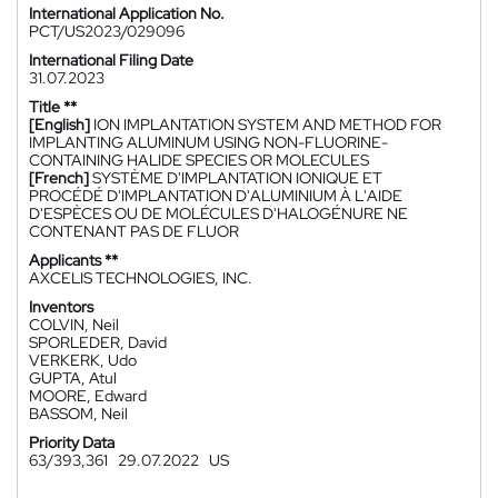
International Application No.
PCT/US2023/029096
International Filing Date
31.07.2023
Title **
[English]
ION IMPLANTATION SYSTEM AND METHOD FOR
IMPLANTING ALUMINUM USING NON-FLUORINE-
CONTAINING HALIDE SPECIES OR MOLECULES
[French]
SYSTÈME D'IMPLANTATION IONIQUE ET
PROCÉDÉ D'IMPLANTATION D'ALUMINIUM À L'AIDE
D'ESPÈCES OU DE MOLÉCULES D'HALOGÉNURE NE
CONTENANT PAS DE FLUOR
Applicants **
AXCELIS TECHNOLOGIES, INC.
Inventors
COLVIN, Neil
SPORLEDER, David
VERKERK, Udo
GUPTA, Atul
MOORE, Edward
BASSOM, Neil
Priority Data
63/393,361
29.07.2022
US