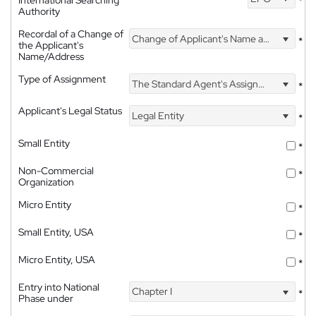
International Searching
*
Authority
Recordal of a Change of
Change of Applicant's Name and Address
*
the Applicant's
Name/Address
Type of Assignment
The Standard Agent's Assignment
*
Applicant's Legal Status
Legal Entity
*
Small Entity
*
Non-Commercial
*
Organization
Micro Entity
*
Small Entity, USA
*
Micro Entity, USA
*
Entry into National
Chapter I
*
Phase under