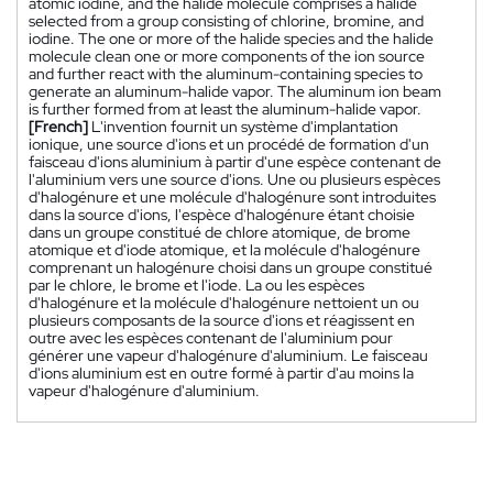
atomic iodine, and the halide molecule comprises a halide
selected from a group consisting of chlorine, bromine, and
iodine. The one or more of the halide species and the halide
molecule clean one or more components of the ion source
and further react with the aluminum-containing species to
generate an aluminum-halide vapor. The aluminum ion beam
is further formed from at least the aluminum-halide vapor.
[French]
L'invention fournit un système d'implantation
ionique, une source d'ions et un procédé de formation d'un
faisceau d'ions aluminium à partir d'une espèce contenant de
l'aluminium vers une source d'ions. Une ou plusieurs espèces
d'halogénure et une molécule d'halogénure sont introduites
dans la source d'ions, l'espèce d'halogénure étant choisie
dans un groupe constitué de chlore atomique, de brome
atomique et d'iode atomique, et la molécule d'halogénure
comprenant un halogénure choisi dans un groupe constitué
par le chlore, le brome et l'iode. La ou les espèces
d'halogénure et la molécule d'halogénure nettoient un ou
plusieurs composants de la source d'ions et réagissent en
outre avec les espèces contenant de l'aluminium pour
générer une vapeur d'halogénure d'aluminium. Le faisceau
d'ions aluminium est en outre formé à partir d'au moins la
vapeur d'halogénure d'aluminium.