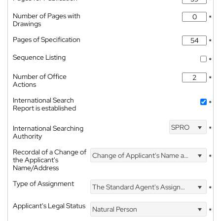
*
Number of Pages with
*
Drawings
Pages of Specification
*
Sequence Listing
*
Number of Office
*
Actions
International Search
*
Report is established
SPRO
International Searching
*
Authority
Recordal of a Change of
Change of Applicant's Name and Address
*
the Applicant's
Name/Address
Type of Assignment
The Standard Agent's Assignment
*
Applicant's Legal Status
Natural Person
*