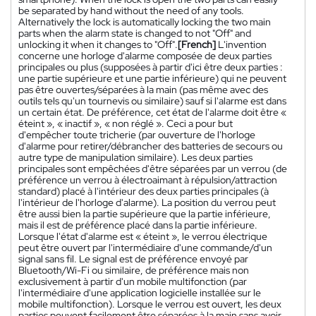
be separated by hand without the need of any tools.
Alternatively the lock is automatically locking the two main
parts when the alarm state is changed to not "Off" and
unlocking it when it changes to "Off".
[French]
L'invention
concerne une horloge d'alarme composée de deux parties
principales ou plus (supposées à partir d'ici être deux parties :
une partie supérieure et une partie inférieure) qui ne peuvent
pas être ouvertes/séparées à la main (pas même avec des
outils tels qu'un tournevis ou similaire) sauf si l'alarme est dans
un certain état. De préférence, cet état de l'alarme doit être «
éteint », « inactif », « non réglé ». Ceci a pour but
d'empêcher toute tricherie (par ouverture de l'horloge
d'alarme pour retirer/débrancher des batteries de secours ou
autre type de manipulation similaire). Les deux parties
principales sont empêchées d'être séparées par un verrou (de
préférence un verrou à électroaimant à répulsion/attraction
standard) placé à l'intérieur des deux parties principales (à
l'intérieur de l'horloge d'alarme). La position du verrou peut
être aussi bien la partie supérieure que la partie inférieure,
mais il est de préférence placé dans la partie inférieure.
Lorsque l'état d'alarme est « éteint », le verrou électrique
peut être ouvert par l'intermédiaire d'une commande/d'un
signal sans fil. Le signal est de préférence envoyé par
Bluetooth/Wi-Fi ou similaire, de préférence mais non
exclusivement à partir d'un mobile multifonction (par
l'intermédiaire d'une application logicielle installée sur le
mobile multifonction). Lorsque le verrou est ouvert, les deux
parties peuvent facilement être séparées à la main sans avoir