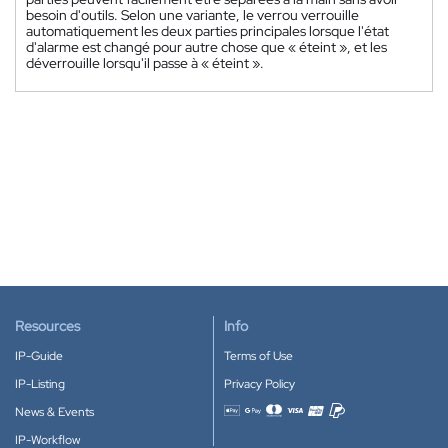
besoin d'outils. Selon une variante, le verrou verrouille
automatiquement les deux parties principales lorsque l'état
d'alarme est changé pour autre chose que « éteint », et les
déverrouille lorsqu'il passe à « éteint ».
Resources
Info
IP-Guide
Terms of Use
IP-Listing
Privacy Policy
News & Events
Accepted payment methods
IP-Workflow