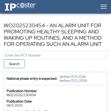
IP-Coster — Home
WO2025230454 - AN ALARM UNIT FOR
PROMOTING HEALTHY SLEEPING AND
WAKING UP ROUTINES, AND A METHOD
FOR OPERATING SUCH AN ALARM UNIT
Search
before 01.11.2026
National phase entry is expected:
before 01.12.2026
Publication Number
WO/2025/230454
Publication Date
06.11.2025