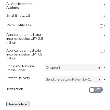
All Applicants are
*
Authors
Small Entity, US
*
Micro Entity, US
*
Applicant's annual total
*
income is below JPY 2.5
million
Applicant's annual total
*
income is below JPY 1.5
million
Entry into National
Chapter I
*
Phase under
Patent Delivery
Send the Letters Patent by Courier
*
Translation
Recalculate