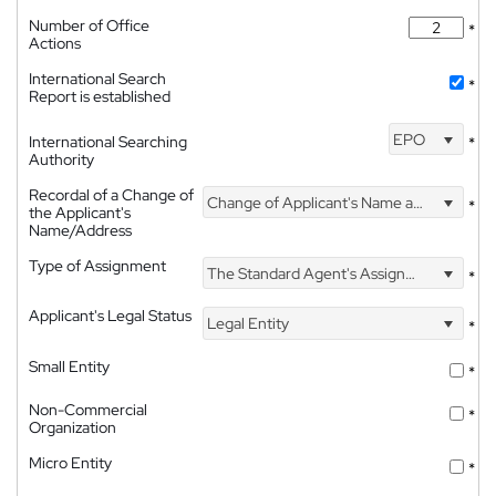
Number of Office
*
Actions
International Search
*
Report is established
EPO
International Searching
*
Authority
Recordal of a Change of
Change of Applicant's Name and Address
*
the Applicant's
Name/Address
Type of Assignment
The Standard Agent's Assignment
*
Applicant's Legal Status
Legal Entity
*
Small Entity
*
Non-Commercial
*
Organization
Micro Entity
*