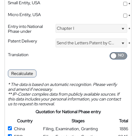
Small Entity, USA
*
Micro Entity, USA
*
Entry into National
Chapter I
*
Phase under
Patent Delivery
Send the Letters Patent by Courier
*
Translation
Recalculate
*
The data is based on automatic recognition. Please verify
and amend if necessary.
**
IP-Coster compiles data from publicly available sources. If
this data includes your personal information, you can contact
us to request its removal.
Quotation for National Phase entry
Country
Stages
Total
China
Filing, Examination, Granting
1886