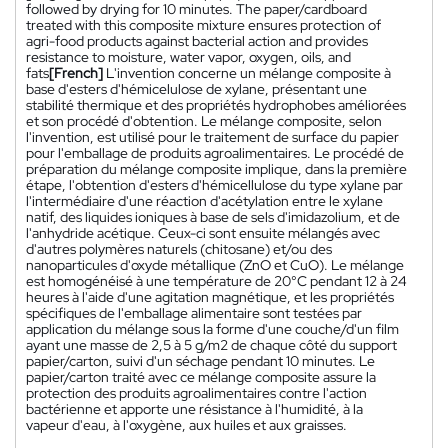
followed by drying for 10 minutes. The paper/cardboard
treated with this composite mixture ensures protection of
agri-food products against bacterial action and provides
resistance to moisture, water vapor, oxygen, oils, and
fats
[French]
L'invention concerne un mélange composite à
base d'esters d'hémicelulose de xylane, présentant une
stabilité thermique et des propriétés hydrophobes améliorées
et son procédé d'obtention. Le mélange composite, selon
l'invention, est utilisé pour le traitement de surface du papier
pour l'emballage de produits agroalimentaires. Le procédé de
préparation du mélange composite implique, dans la première
étape, l'obtention d'esters d'hémicellulose du type xylane par
l'intermédiaire d'une réaction d'acétylation entre le xylane
natif, des liquides ioniques à base de sels d'imidazolium, et de
l'anhydride acétique. Ceux-ci sont ensuite mélangés avec
d'autres polymères naturels (chitosane) et/ou des
nanoparticules d'oxyde métallique (ZnO et CuO). Le mélange
est homogénéisé à une température de 20°C pendant 12 à 24
heures à l'aide d'une agitation magnétique, et les propriétés
spécifiques de l'emballage alimentaire sont testées par
application du mélange sous la forme d'une couche/d'un film
ayant une masse de 2,5 à 5 g/m2 de chaque côté du support
papier/carton, suivi d'un séchage pendant 10 minutes. Le
papier/carton traité avec ce mélange composite assure la
protection des produits agroalimentaires contre l'action
bactérienne et apporte une résistance à l'humidité, à la
vapeur d'eau, à l'oxygène, aux huiles et aux graisses.