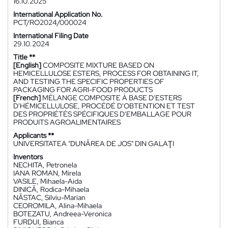
16.10.2025
International Application No.
PCT/RO2024/000024
International Filing Date
29.10.2024
Title **
[English]
COMPOSITE MIXTURE BASED ON
HEMICELLULOSE ESTERS, PROCESS FOR OBTAINING IT,
AND TESTING THE SPECIFIC PROPERTIES OF
PACKAGING FOR AGRI-FOOD PRODUCTS
[French]
MÉLANGE COMPOSITE À BASE D'ESTERS
D'HÉMICELLULOSE, PROCÉDÉ D'OBTENTION ET TEST
DES PROPRIÉTÉS SPÉCIFIQUES D'EMBALLAGE POUR
PRODUITS AGROALIMENTAIRES
Applicants **
UNIVERSITATEA "DUNĂREA DE JOS" DIN GALAŢI
Inventors
NECHITA, Petronela
IANA ROMAN, Mirela
VASILE, Mihaela-Aida
DINICĂ, Rodica-Mihaela
NĂSTAC, Silviu-Marian
CEOROMILA, Alina-Mihaela
BOTEZATU, Andreea-Veronica
FURDUI, Bianca