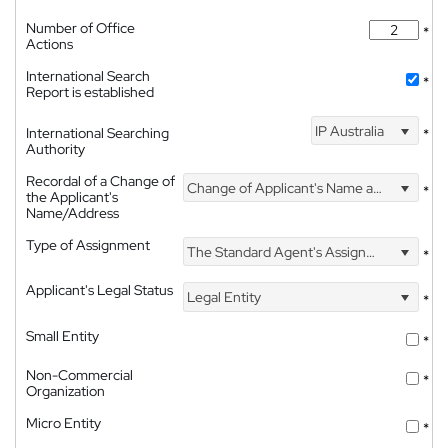
Number of Office
*
Actions
International Search
*
Report is established
IP Australia
International Searching
*
Authority
Recordal of a Change of
Change of Applicant's Name and Address
*
the Applicant's
Name/Address
Type of Assignment
The Standard Agent's Assignment
*
Applicant's Legal Status
Legal Entity
*
Small Entity
*
Non-Commercial
*
Organization
Micro Entity
*