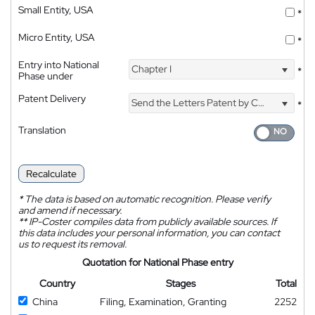
Small Entity, USA
*
Micro Entity, USA
*
Entry into National
Chapter I
*
Phase under
Patent Delivery
Send the Letters Patent by Courier
*
Translation
Recalculate
*
The data is based on automatic recognition. Please verify
and amend if necessary.
**
IP-Coster compiles data from publicly available sources. If
this data includes your personal information, you can contact
us to request its removal.
Quotation for National Phase entry
Country
Stages
Total
China
Filing, Examination, Granting
2252