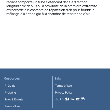
radiant comporte un tube s'étendant dans la direction
longitudinale depuis ou à proximité de la première extrémité
et raccordé à la chambre de répartition d'air pour fournir le
mélange d'air et de gaz à la chambre de répartition d'air.
Resources
Info
IP-Guide
Terms of Use
IP-Listing
Privacy Policy
News & Events
Accepted payment methods
IP-Workflow