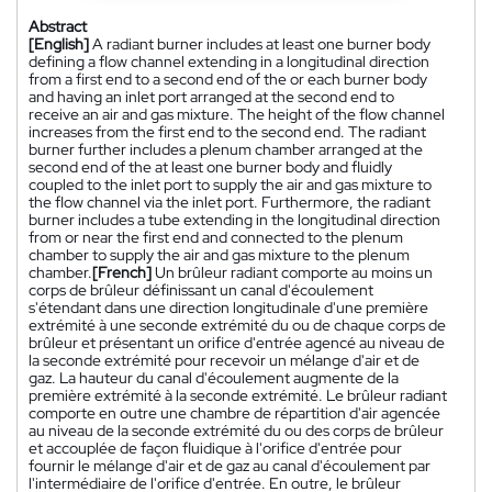
Abstract
[English]
A radiant burner includes at least one burner body
defining a flow channel extending in a longitudinal direction
from a first end to a second end of the or each burner body
and having an inlet port arranged at the second end to
receive an air and gas mixture. The height of the flow channel
increases from the first end to the second end. The radiant
burner further includes a plenum chamber arranged at the
second end of the at least one burner body and fluidly
coupled to the inlet port to supply the air and gas mixture to
the flow channel via the inlet port. Furthermore, the radiant
burner includes a tube extending in the longitudinal direction
from or near the first end and connected to the plenum
chamber to supply the air and gas mixture to the plenum
chamber.
[French]
Un brûleur radiant comporte au moins un
corps de brûleur définissant un canal d'écoulement
s'étendant dans une direction longitudinale d'une première
extrémité à une seconde extrémité du ou de chaque corps de
brûleur et présentant un orifice d'entrée agencé au niveau de
la seconde extrémité pour recevoir un mélange d'air et de
gaz. La hauteur du canal d'écoulement augmente de la
première extrémité à la seconde extrémité. Le brûleur radiant
comporte en outre une chambre de répartition d'air agencée
au niveau de la seconde extrémité du ou des corps de brûleur
et accouplée de façon fluidique à l'orifice d'entrée pour
fournir le mélange d'air et de gaz au canal d'écoulement par
l'intermédiaire de l'orifice d'entrée. En outre, le brûleur