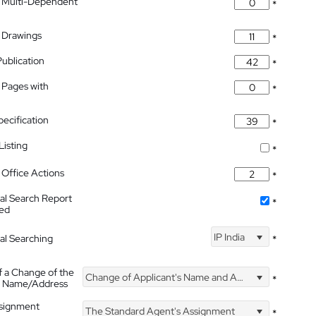
 Multi-Dependent
*
 Drawings
*
Publication
*
 Pages with
*
pecification
*
isting
*
Office Actions
*
nal Search Report
*
hed
IP India
nal Searching
*
f a Change of the
Change of Applicant's Name and Address
*
's Name/Address
ssignment
The Standard Agent's Assignment
*