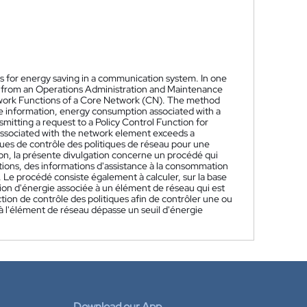
es for energy saving in a communication system. In one
, from an Operations Administration and Maintenance
twork Functions of a Core Network (CN). The method
e information, energy consumption associated with a
itting a request to a Policy Control Function for
associated with the network element exceeds a
ues de contrôle des politiques de réseau pour une
n, la présente divulgation concerne un procédé qui
tions, des informations d'assistance à la consommation
 Le procédé consiste également à calculer, sur la base
on d'énergie associée à un élément de réseau qui est
on de contrôle des politiques afin de contrôler une ou
à l'élément de réseau dépasse un seuil d'énergie
Download our App