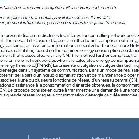
is based on automatic recognition. Please verify and amend if
 compiles data from publicly available sources. If this data
ur personal information, you can contact us to request its removal.
he present disclosure discloses techniques for controlling network polici
, the present disclosure discloses a method which comprises obtaining
gy consumption assistance information associated with one or more Ne
mprises calculating, based on the obtained energy consumption assistanc
ement that is associated with the CN. The method further comprises transm
g one or more network policies when the calculated energy consumption 
 energy threshold.
[French]
La présente divulgation divulgue des techniq
'énergie dans un système de communication. Dans un mode de réalisatio
 obtenir, de la part d'un nœud d'administration et de maintenance d'opéra
ssociées à une ou plusieurs fonctions de réseau d'un réseau central (CN).
ations d'assistance à la consommation d'énergie obtenues, la consommati
 CN. Le procédé consiste en outre à transmettre une demande à une foncti
politiques de réseau lorsque la consommation d'énergie calculée associée 
Support
Follow Us