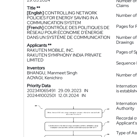
29.05.2024
Number of
Claims
Title **
[English]
CONTROLLING NETWORK
Number of
POLICIES FOR ENERGY SAVING IN A
COMMUNICATION SYSTEM
Pages for 
[French]
CONTRÔLE DES POLITIQUES DE
RÉSEAU POUR ÉCONOMIE D'ÉNERGIE
DANS UN SYSTÈME DE COMMUNICATION
Number of
Drawings
Applicants **
RAKUTEN MOBILE, INC.
Pages of S
RAKUTEN SYMPHONY INDIA PRIVATE
LIMITED
Sequence L
Inventors
BHANGU, Manmeet Singh
Number of 
AOYAGI, Kenichiro
Priority Data
Internatio
202341065491
29.09.2023
IN
is establis
202441002501
12.01.2024
IN
Internatio
Authority
Recordal o
Applicant
Type of A