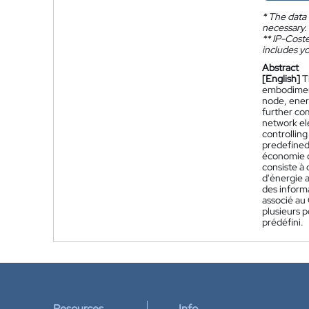
*
The data 
necessary.
**
IP-Coster
includes yo
Abstract
[English]
T
embodiment
node, ener
further co
network el
controllin
predefined
économie d
consiste à
d'énergie a
des inform
associé au
plusieurs 
prédéfini.
Resources
Info