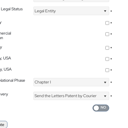
 Legal Status
Legal Entity
*
y
*
ercial
*
on
ty
*
ty, USA
*
ty, USA
*
 National Phase
Chapter I
*
ivery
Send the Letters Patent by Courier
*
ate