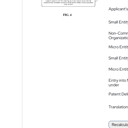
Applicant's
Small Entit
Non-Comm
Organizati
Micro Enti
Small Enti
Micro Enti
Entry into
under
Patent Del
Translation
Recalcul