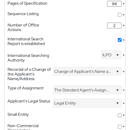
Pages of Specification
*
Sequence Listing
*
Number of Office
*
Actions
International Search
*
Report is established
ILPO
International Searching
*
Authority
Recordal of a Change of
Change of Applicant's Name and Address
*
the Applicant's
Name/Address
Type of Assignment
The Standard Agent's Assignment
*
Applicant's Legal Status
Legal Entity
*
Small Entity
*
Non-Commercial
*