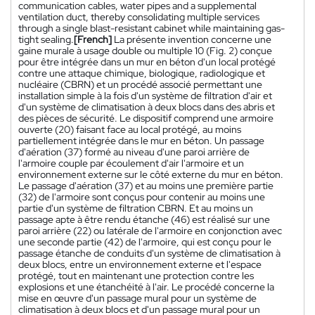
communication cables, water pipes and a supplemental
ventilation duct, thereby consolidating multiple services
through a single blast-resistant cabinet while maintaining gas-
tight sealing.
[French]
La présente invention concerne une
gaine murale à usage double ou multiple 10 (Fig. 2) conçue
pour être intégrée dans un mur en béton d'un local protégé
contre une attaque chimique, biologique, radiologique et
nucléaire (CBRN) et un procédé associé permettant une
installation simple à la fois d'un système de filtration d'air et
d'un système de climatisation à deux blocs dans des abris et
des pièces de sécurité. Le dispositif comprend une armoire
ouverte (20) faisant face au local protégé, au moins
partiellement intégrée dans le mur en béton. Un passage
d'aération (37) formé au niveau d'une paroi arrière de
l'armoire couple par écoulement d'air l'armoire et un
environnement externe sur le côté externe du mur en béton.
Le passage d'aération (37) et au moins une première partie
(32) de l'armoire sont conçus pour contenir au moins une
partie d'un système de filtration CBRN. Et au moins un
passage apte à être rendu étanche (46) est réalisé sur une
paroi arrière (22) ou latérale de l'armoire en conjonction avec
une seconde partie (42) de l'armoire, qui est conçu pour le
passage étanche de conduits d'un système de climatisation à
deux blocs, entre un environnement externe et l'espace
protégé, tout en maintenant une protection contre les
explosions et une étanchéité à l'air. Le procédé concerne la
mise en œuvre d'un passage mural pour un système de
climatisation à deux blocs et d'un passage mural pour un