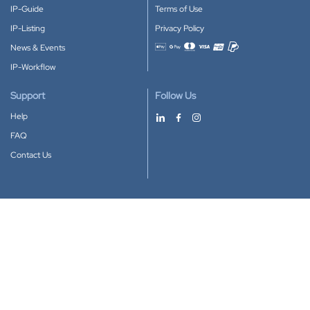
IP-Guide
Terms of Use
IP-Listing
Privacy Policy
News & Events
Accepted payment methods
IP-Workflow
Support
Follow Us
Help
FAQ
Contact Us
Download our App
Google Play
Apple Store
IP-Coster © 2010-2026
All rights reserved.