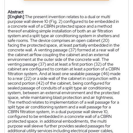
Abstract
[English]
The present invention relates to a dual or multi
purpose wall sleeve 10 (Fig. 2) configured to be embedded in
a concrete wall of a CBRN protected space and a method
thereof enabling simple installation of both an air filtration
system and a split type air conditioning system in shelters and
safe rooms. The device comprises an open cabinet (20)
facing the protected space, at least partially embedded in the
concrete wall. A venting passage (37) formed at a rear wall of
the cabinet airflow coupling the cabinet and an external
environment at the outer side of the concrete wall. The
venting passage (37) and at least a first portion (32) of the
cabinet are configured to contain at least a portion of a CBRN
filtration system. And at least one sealable passage (46) made
to a rear (22) or a side wall of the cabinet in conjunction with a
second portion (42) of the cabinet, being configured for
sealed passage of conduits of a split type air conditioning
system, between an external environment and the protected
space, while maintaining blast protection and air tightness.
The method relates to implementation of a wall passage for a
split type air conditioning system and a wall passage for a
CBRN filtration system, in a dual purpose wall sleeve 10,
configured to be embedded in a concrete wall of a CBRN
protected space. in additional embodiments, the multi
purpose wall sleeve further provides sealed passages for
additional utility services including electrical power cables,