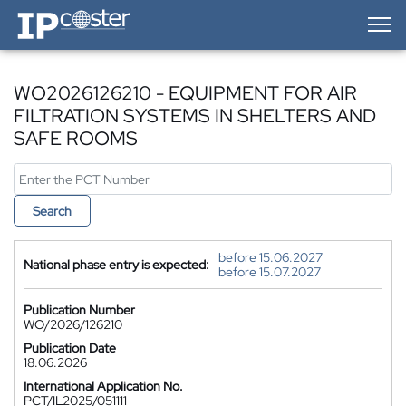
IP-Coster — Home
WO2026126210 - EQUIPMENT FOR AIR
FILTRATION SYSTEMS IN SHELTERS AND
SAFE ROOMS
Search
before 15.06.2027
National phase entry is expected:
before 15.07.2027
Publication Number
WO/2026/126210
Publication Date
18.06.2026
International Application No.
PCT/IL2025/051111