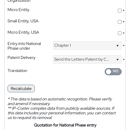
Organization
Micro Entity
*
Small Entity, USA
*
Micro Entity, USA
*
Entry into National
Chapter I
*
Phase under
Patent Delivery
Send the Letters Patent by Courier
*
Translation
Recalculate
*
The data is based on automatic recognition. Please verify
and amend if necessary.
**
IP-Coster compiles data from publicly available sources. If
this data includes your personal information, you can contact
us to request its removal.
Quotation for National Phase entry