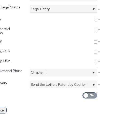
 Legal Status
Legal Entity
*
y
*
ercial
*
on
ty
*
ty, USA
*
ty, USA
*
 National Phase
Chapter I
*
ivery
Send the Letters Patent by Courier
*
ate