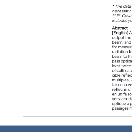
*
The data 
necessary.
**
IP-Coster
includes yo
Abstract
[English]
A
output the 
beam; and r
for measuri
radiation f
beam to th
pass optica
least twice
décollimat
cible réflé
multiples ;
faisceau v
réfléchir u
en un faisc
vers la sur
optique à p
passages mu