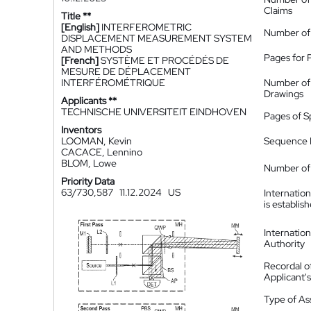
Claims
Title **
[English]
INTERFEROMETRIC
Number of
DISPLACEMENT MEASUREMENT SYSTEM
AND METHODS
Pages for 
[French]
SYSTÈME ET PROCÉDÉS DE
MESURE DE DÉPLACEMENT
INTERFÉROMÉTRIQUE
Number of
Drawings
Applicants **
TECHNISCHE UNIVERSITEIT EINDHOVEN
Pages of S
Inventors
LOOMAN, Kevin
Sequence L
CACACE, Lennino
BLOM, Lowe
Number of 
Priority Data
63/730,587
11.12.2024
US
Internatio
is establis
Internatio
Authority
Recordal o
Applicant
Type of A