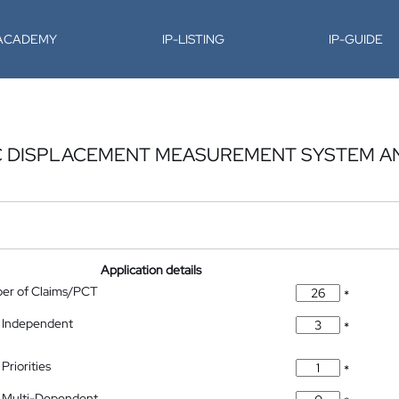
-ACADEMY
IP-LISTING
IP-GUIDE
C DISPLACEMENT MEASUREMENT SYSTEM A
Application details
ber of Claims/PCT
*
 Independent
*
Priorities
*
 Multi-Dependent