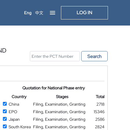
LOG IN
Eng
中文
ND
Search
Quotation for National Phase entry
Country
Stages
Total
China
Filing, Examination, Granting
2718
EPO
Filing, Examination, Granting
15346
Japan
Filing, Examination, Granting
2586
South Korea
Filing, Examination, Granting
2824