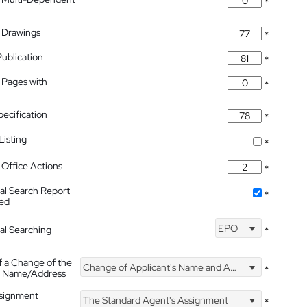
*
 Drawings
*
Publication
*
 Pages with
*
pecification
*
isting
*
Office Actions
*
nal Search Report
*
hed
EPO
nal Searching
*
f a Change of the
Change of Applicant's Name and Address
*
's Name/Address
ssignment
The Standard Agent's Assignment
*