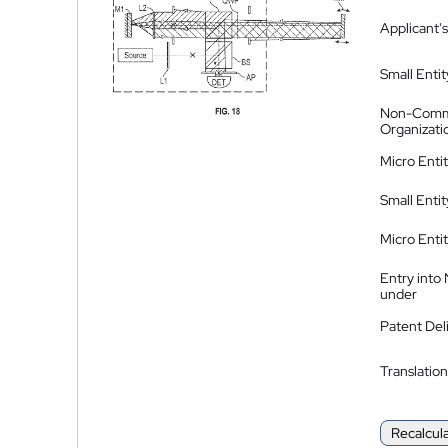
Applicant's
Small Entit
Non-Comm
Organizati
Micro Enti
Small Enti
Micro Enti
Entry into
under
Patent Del
Translation
Recalcul