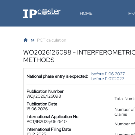
IP-Coster
HOME
IP
PCT calculation
WO2026126098 - INTERFEROMETRI
METHODS
before 11.06.2027
National phase entry is expected:
before 11.07.2027
Publication Number
WO/2026/126098
Total Num
Publication Date
18.06.2026
Number of
Claims
International Application No.
PCT/IB2025/062640
Number of 
International Filing Date
10.12.2025
Number of