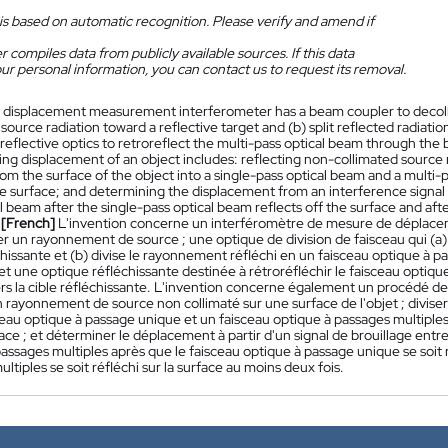
is based on automatic recognition. Please verify and amend if
 compiles data from publicly available sources. If this data
ur personal information, you can contact us to request its removal.
 displacement measurement interferometer has a beam coupler to decollim
source radiation toward a reflective target and (b) split reflected radiatio
eflective optics to retroreflect the multi-pass optical beam through the 
ng displacement of an object includes: reflecting non-collimated source rad
rom the surface of the object into a single-pass optical beam and a multi-p
e surface; and determining the displacement from an interference signal
l beam after the single-pass optical beam reflects off the surface and afte
.
[French]
L'invention concerne un interféromètre de mesure de déplace
er un rayonnement de source ; une optique de division de faisceau qui (a)
chissante et (b) divise le rayonnement réfléchi en un faisceau optique à 
 et une optique réfléchissante destinée à rétroréfléchir le faisceau optique
ers la cible réfléchissante. L'invention concerne également un procédé d
n rayonnement de source non collimaté sur une surface de l'objet ; diviser 
eau optique à passage unique et un faisceau optique à passages multiples 
face ; et déterminer le déplacement à partir d'un signal de brouillage entr
assages multiples après que le faisceau optique à passage unique se soit r
ltiples se soit réfléchi sur la surface au moins deux fois.