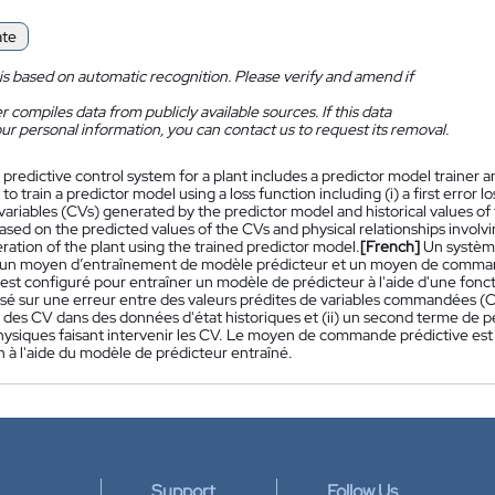
ate
is based on automatic recognition. Please verify and amend if
 compiles data from publicly available sources. If this data
ur personal information, you can contact us to request its removal.
 predictive control system for a plant includes a predictor model trainer an
to train a predictor model using a loss function including (i) a first erro
variables (CVs) generated by the predictor model and historical values of t
ased on the predicted values of the CVs and physical relationships involvi
ration of the plant using the trained predictor model.
[French]
Un systèm
un moyen d’entraînement de modèle prédicteur et un moyen de comman
 est configuré pour entraîner un modèle de prédicteur à l'aide d'une fon
asé sur une erreur entre des valeurs prédites de variables commandées (
 des CV dans des données d'état historiques et (ii) un second terme de pe
physiques faisant intervenir les CV. Le moyen de commande prédictive e
ion à l'aide du modèle de prédicteur entraîné.
Support
Follow Us