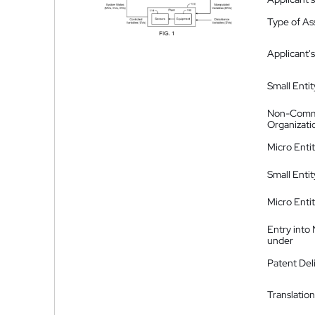
Type of A
Applicant's
Small Entit
Non-Comm
Organizati
Micro Enti
Small Enti
Micro Enti
Entry into
under
Patent Del
Translation