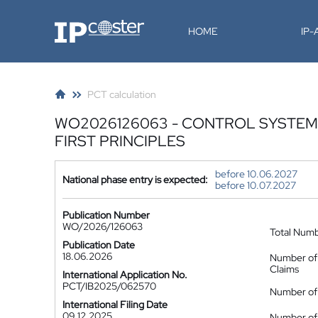
IP-Coster
HOME
IP
PCT calculation
WO2026126063 - CONTROL SYSTEM
FIRST PRINCIPLES
before 10.06.2027
National phase entry is expected:
before 10.07.2027
Publication Number
WO/2026/126063
Total Num
Publication Date
18.06.2026
Number of
Claims
International Application No.
PCT/IB2025/062570
Number of 
International Filing Date
09.12.2025
Number of