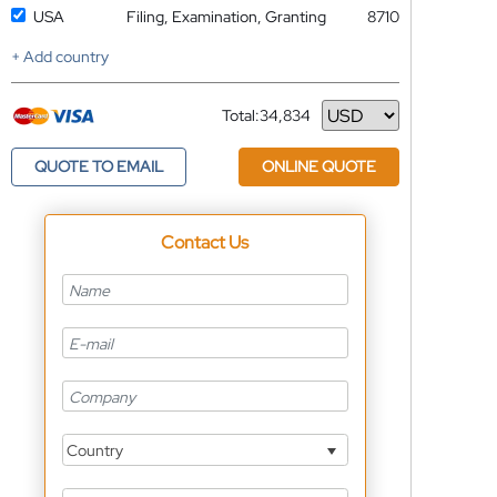
USA
Filing, Examination, Granting
8710
+ Add country
Total:
34,834
Currency
QUOTE TO EMAIL
ONLINE QUOTE
Contact Us
Country