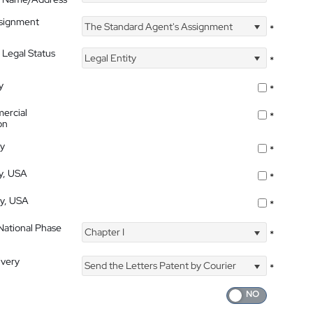
ssignment
The Standard Agent's Assignment
*
 Legal Status
Legal Entity
*
y
*
ercial
*
on
ty
*
ty, USA
*
ty, USA
*
 National Phase
Chapter I
*
ivery
Send the Letters Patent by Courier
*