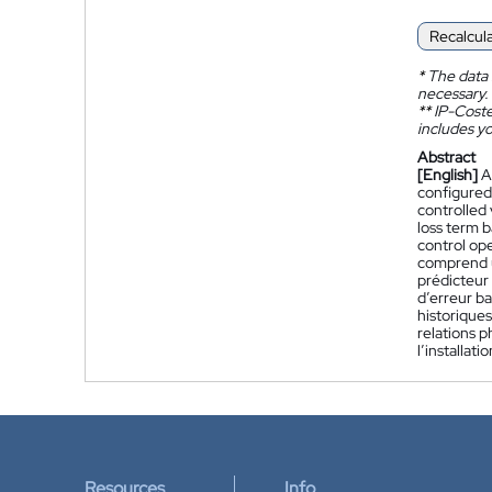
Recalcul
*
The data 
necessary.
**
IP-Coster
includes yo
Abstract
[English]
A
configured 
controlled 
loss term b
control ope
comprend 
prédicteur
d’erreur b
historiques
relations 
l’installat
Resources
Info