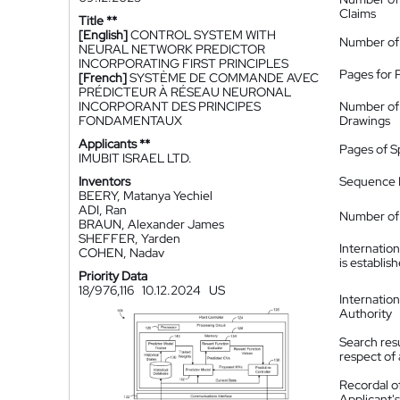
Claims
Title **
[English]
CONTROL SYSTEM WITH
Number of
NEURAL NETWORK PREDICTOR
INCORPORATING FIRST PRINCIPLES
Pages for 
[French]
SYSTÈME DE COMMANDE AVEC
PRÉDICTEUR À RÉSEAU NEURONAL
INCORPORANT DES PRINCIPES
Number of
FONDAMENTAUX
Drawings
Applicants **
Pages of S
IMUBIT ISRAEL LTD.
Inventors
Sequence L
BEERY, Matanya Yechiel
ADI, Ran
Number of 
BRAUN, Alexander James
SHEFFER, Yarden
Internatio
COHEN, Nadav
is establis
Priority Data
18/976,116
10.12.2024
US
Internatio
Authority
Search resu
respect of 
Recordal o
Applicant