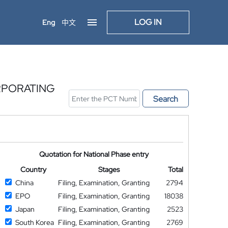
LOG IN
Eng
中文
RPORATING
Search
Quotation for National Phase entry
Country
Stages
Total
China
Filing, Examination, Granting
2794
EPO
Filing, Examination, Granting
18038
Japan
Filing, Examination, Granting
2523
South Korea
Filing, Examination, Granting
2769