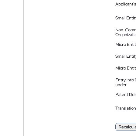
Applicant's
Small Entit
Non-Comm
Organizati
Micro Enti
Small Enti
Micro Enti
Entry into
under
Patent Del
Translation
Recalcul