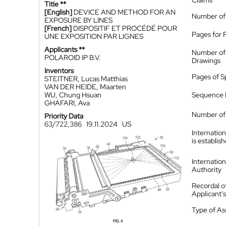
Claims
Title **
[English]
DEVICE AND METHOD FOR AN
Number of
EXPOSURE BY LINES
[French]
DISPOSITIF ET PROCÉDÉ POUR
Pages for 
UNE EXPOSITION PAR LIGNES
Applicants **
Number of
POLAROID IP B.V.
Drawings
Inventors
Pages of S
STEITNER, Lucas Matthias
VAN DER HEIDE, Maarten
WU, Chung Hsuan
Sequence L
GHAFARI, Ava
Number of 
Priority Data
63/722,386
19.11.2024
US
Internatio
is establis
Internatio
Authority
Recordal o
Applicant
Type of A