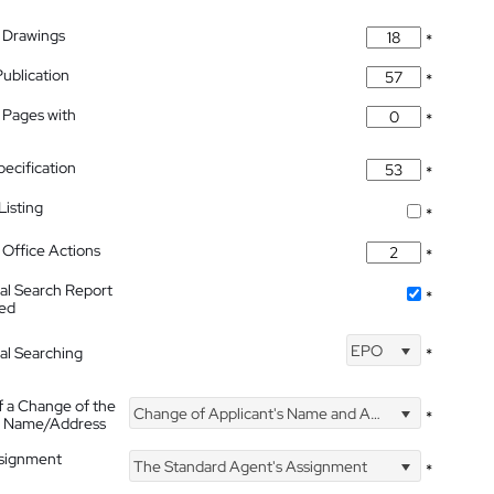
 Drawings
*
Publication
*
 Pages with
*
pecification
*
isting
*
Office Actions
*
nal Search Report
*
hed
EPO
nal Searching
*
f a Change of the
Change of Applicant's Name and Address
*
's Name/Address
ssignment
The Standard Agent's Assignment
*