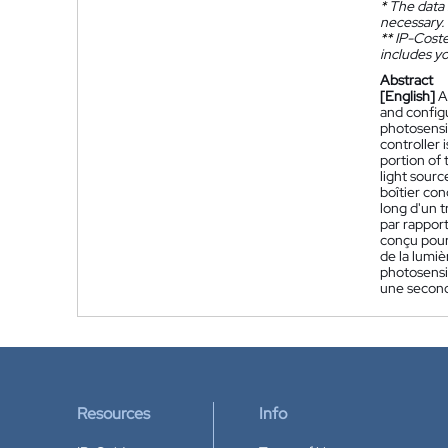
*
The data 
necessary.
**
IP-Coster
includes yo
Abstract
[English]
A
and configu
photosensit
controller 
portion of 
light sourc
boîtier co
long d'un t
par rapport
conçu pour
de la lumi
photosensi
une second
Resources
Info