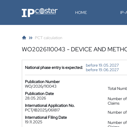
IP-Coster
HOME
IP
PCT calculation
WO2026110043 - DEVICE AND METH
before 19.05.2027
National phase entry is expected:
before 19.06.2027
Publication Number
WO/2026/110043
Total Num
Publication Date
28.05.2026
Number of
Claims
International Application No.
PCT/IB2025/061817
Number of 
International Filing Date
19.11.2025
Number of