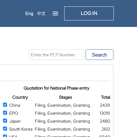
LOG IN
Eng
中文
Search
Quotation for National Phase entry
Country
Stages
Total
China
Filing, Examination, Granting
2439
EPO
Filing, Examination, Granting
13019
Japan
Filing, Examination, Granting
2480
South Korea
Filing, Examination, Granting
2612