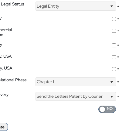
 Legal Status
Legal Entity
*
y
*
ercial
*
on
ty
*
ty, USA
*
ty, USA
*
 National Phase
Chapter I
*
ivery
Send the Letters Patent by Courier
*
ate