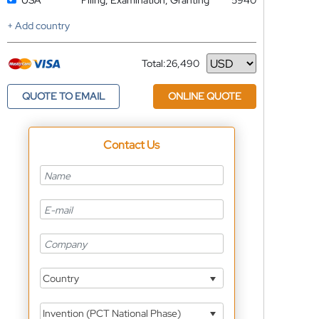
USA
Filing, Examination, Granting
5940
+ Add country
Total:
26,490
Currency
QUOTE TO EMAIL
ONLINE QUOTE
Contact Us
Country
Invention (PCT National Phase)