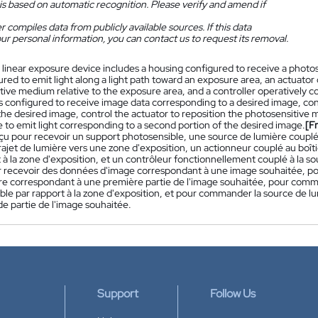
is based on automatic recognition. Please verify and amend if
 compiles data from publicly available sources. If this data
ur personal information, you can contact us to request its removal.
 linear exposure device includes a housing configured to receive a photo
red to emit light along a light path toward an exposure area, an actuator
ive medium relative to the exposure area, and a controller operatively co
is configured to receive image data corresponding to a desired image, contr
the desired image, control the actuator to reposition the photosensitive 
e to emit light corresponding to a second portion of the desired image.
[F
nçu pour recevoir un support photosensible, une source de lumière couplée
rajet de lumière vers une zone d'exposition, un actionneur couplé au boît
 à la zone d'exposition, et un contrôleur fonctionnellement couplé à la so
 recevoir des données d'image correspondant à une image souhaitée, po
ère correspondant à une première partie de l'image souhaitée, pour comman
ble par rapport à la zone d'exposition, et pour commander la source de lu
e partie de l'image souhaitée.
Support
Follow Us