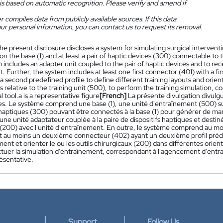
is based on automatic recognition. Please verify and amend if
 compiles data from publicly available sources. If this data
ur personal information, you can contact us to request its removal.
he present disclosure discloses a system for simulating surgical interventi
n the base (1) and at least a pair of haptic devices (300) connectable to t
includes an adapter unit coupled to the pair of haptic devices and to rec
it. Further, the system includes at least one first connector (401) with a 
a second predefined profile to define different training layouts and orient 
s relative to the training unit (500), to perform the training simulation, c
l tool.a is a representative figure
[French]
La présente divulgation divulg
les. Le système comprend une base (1), une unité d'entraînement (500) sup
s haptiques (300) pouvant être connectés à la base (1) pour générer de ma
e unité adaptateur couplée à la paire de dispositifs haptiques et destiné
l (200) avec l'unité d'entraînement. En outre, le système comprend au mo
et au moins un deuxième connecteur (402) ayant un deuxième profil prédé
ent et orienter le ou les outils chirurgicaux (200) dans différentes orien
tuer la simulation d'entraînement, correspondant à l'agencement d'entraî
ésentative.
Support
Follow Us