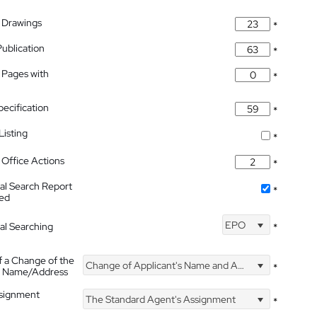
 Drawings
*
Publication
*
 Pages with
*
pecification
*
isting
*
Office Actions
*
nal Search Report
*
hed
EPO
nal Searching
*
f a Change of the
Change of Applicant's Name and Address
*
's Name/Address
ssignment
The Standard Agent's Assignment
*