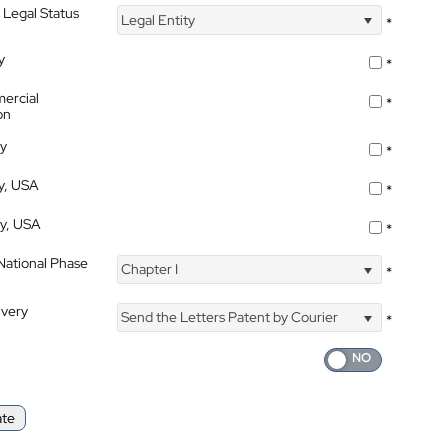
 Legal Status
Legal Entity
*
y
*
ercial
*
on
ty
*
ty, USA
*
ty, USA
*
 National Phase
Chapter I
*
ivery
Send the Letters Patent by Courier
*
ate