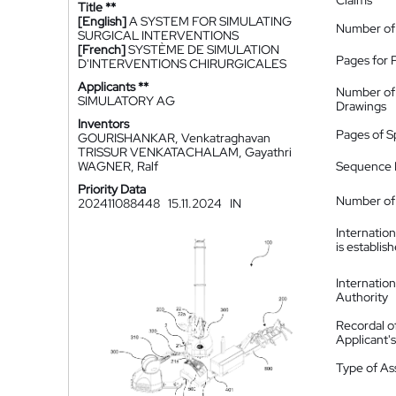
Claims
Title **
[English]
A SYSTEM FOR SIMULATING
Number of
SURGICAL INTERVENTIONS
[French]
SYSTÈME DE SIMULATION
Pages for 
D'INTERVENTIONS CHIRURGICALES
Applicants **
Number of
SIMULATORY AG
Drawings
Inventors
Pages of S
GOURISHANKAR, Venkatraghavan
TRISSUR VENKATACHALAM, Gayathri
WAGNER, Ralf
Sequence L
Priority Data
Number of 
202411088448
15.11.2024
IN
Internatio
is establis
Internatio
Authority
Recordal o
Applicant
Type of A