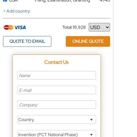
USA
Filing, Examination, Granting
4740
+ Add country
Total:
19,928
Currency
QUOTE TO EMAIL
ONLINE QUOTE
Contact Us
Country
Invention (PCT National Phase)