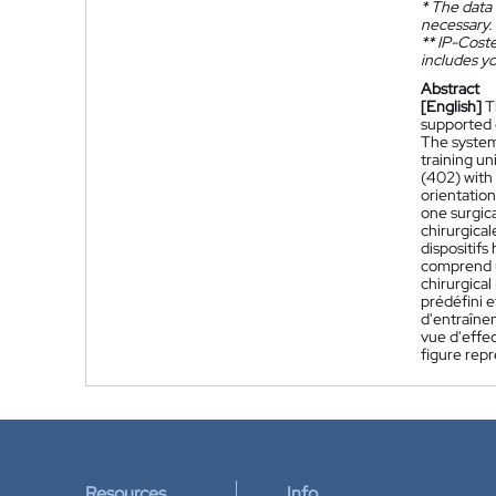
*
The data 
necessary.
**
IP-Coster
includes yo
Abstract
[English]
T
supported o
The system 
training un
(402) with 
orientation
one surgica
chirurgica
dispositif
comprend un
chirurgica
prédéfini 
d'entraînem
vue d'effec
figure repr
Resources
Info