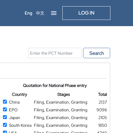
LOG IN
Eng
中文
Search
Quotation for National Phase entry
Country
Stages
Total
China
Filing, Examination, Granting
2137
EPO
Filing, Examination, Granting
9096
Japan
Filing, Examination, Granting
2105
South Korea
Filing, Examination, Granting
1850