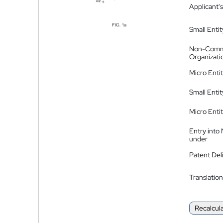
Applicant's
Small Entit
Non-Comm
Organizati
Micro Enti
Small Enti
Micro Enti
Entry into
under
Patent Del
Translation
Recalcul