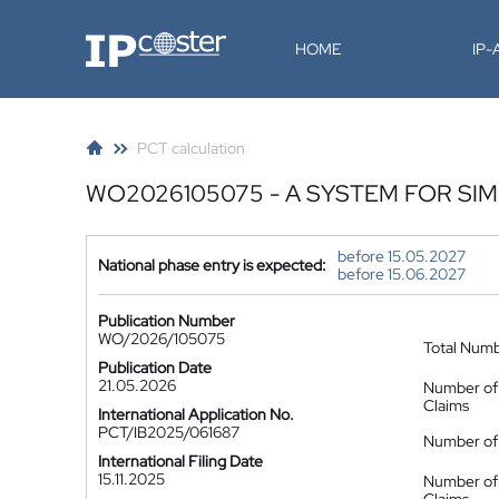
IP-Coster
HOME
IP
PCT calculation
WO2026105075 - A SYSTEM FOR SI
before 15.05.2027
National phase entry is expected:
before 15.06.2027
Publication Number
WO/2026/105075
Total Num
Publication Date
21.05.2026
Number of
Claims
International Application No.
PCT/IB2025/061687
Number of 
International Filing Date
15.11.2025
Number of