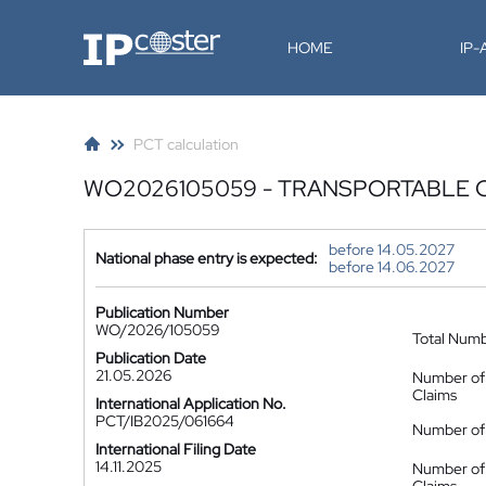
IP-Coster
HOME
IP
PCT calculation
WO2026105059 - TRANSPORTABLE 
before 14.05.2027
National phase entry is expected:
before 14.06.2027
Publication Number
WO/2026/105059
Total Num
Publication Date
21.05.2026
Number of
Claims
International Application No.
PCT/IB2025/061664
Number of 
International Filing Date
14.11.2025
Number of