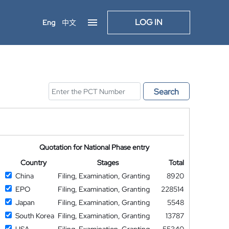
LOG IN
Eng
中文
Search
Quotation for National Phase entry
Country
Stages
Total
China
Filing, Examination, Granting
8920
EPO
Filing, Examination, Granting
228514
Japan
Filing, Examination, Granting
5548
South Korea
Filing, Examination, Granting
13787