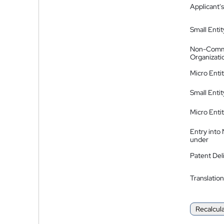
Applicant's
Small Entit
Non-Comm
Organizati
Micro Enti
Small Enti
Micro Enti
Entry into
under
Patent Del
Translation
Recalcul