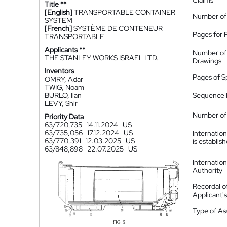
Claims
Title **
[English]
TRANSPORTABLE CONTAINER
Number of
SYSTEM
[French]
SYSTÈME DE CONTENEUR
Pages for 
TRANSPORTABLE
Applicants **
Number of
THE STANLEY WORKS ISRAEL LTD.
Drawings
Inventors
Pages of S
OMRY, Adar
TWIG, Noam
BURLO, Ilan
Sequence L
LEVY, Shir
Number of 
Priority Data
63/720,735
14.11.2024
US
63/735,056
17.12.2024
US
Internatio
63/770,391
12.03.2025
US
is establis
63/848,898
22.07.2025
US
Internatio
Authority
Recordal o
Applicant
Type of A