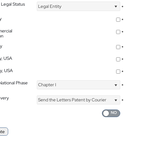
 Legal Status
Legal Entity
*
y
*
ercial
*
on
ty
*
ty, USA
*
ty, USA
*
 National Phase
Chapter I
*
ivery
Send the Letters Patent by Courier
*
ate