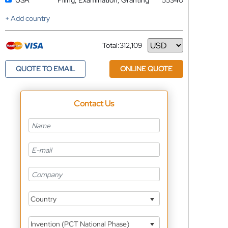
USA
Filing, Examination, Granting
55340
+ Add country
Total:
312,109
Currency
QUOTE TO EMAIL
ONLINE QUOTE
Contact Us
Country
Invention (PCT National Phase)