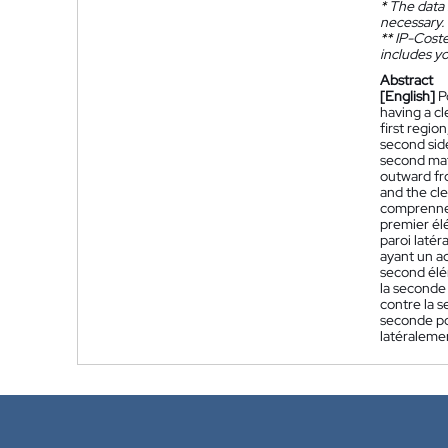
*
The data 
necessary.
**
IP-Coster
includes yo
Abstract
[English]
P
having a cl
first regi
second sid
second mati
outward fr
and the cle
comprennent
premier él
paroi latér
ayant un ac
second élé
la seconde 
contre la s
seconde pos
latéralemen