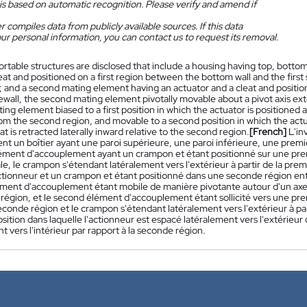
is based on automatic recognition. Please verify and amend if
 compiles data from publicly available sources. If this data
ur personal information, you can contact us to request its removal.
ortable structures are disclosed that include a housing having top, bottom,
eat and positioned on a first region between the bottom wall and the first 
on; and a second mating element having an actuator and a cleat and posit
ewall, the second mating element pivotally movable about a pivot axis ext
ng element biased to a first position in which the actuator is positioned 
om the second region, and movable to a second position in which the actu
at is retracted laterally inward relative to the second region.
[French]
L'in
 un boîtier ayant une paroi supérieure, une paroi inférieure, une premièr
ément d'accouplement ayant un crampon et étant positionné sur une premiè
ale, le crampon s'étendant latéralement vers l'extérieur à partir de la p
tionneur et un crampon et étant positionné dans une seconde région entre 
ment d'accouplement étant mobile de manière pivotante autour d'un axe
région, et le second élément d'accouplement étant sollicité vers une prem
econde région et le crampon s'étendant latéralement vers l'extérieur à pa
ition dans laquelle l'actionneur est espacé latéralement vers l'extérieur
t vers l'intérieur par rapport à la seconde région.