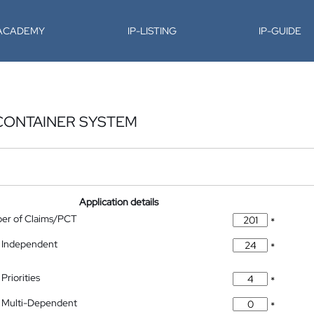
-ACADEMY
IP-LISTING
IP-GUIDE
CONTAINER SYSTEM
Application details
ber of Claims/PCT
*
 Independent
*
Priorities
*
 Multi-Dependent
*