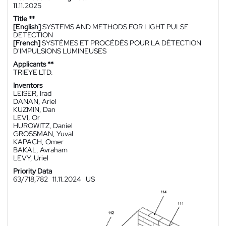
11.11.2025
Title **
[English]
SYSTEMS AND METHODS FOR LIGHT PULSE
DETECTION
[French]
SYSTÈMES ET PROCÉDÉS POUR LA DÉTECTION
D'IMPULSIONS LUMINEUSES
Applicants **
TRIEYE LTD.
Inventors
LEISER, Irad
DANAN, Ariel
KUZMIN, Dan
LEVI, Or
HUROWITZ, Daniel
GROSSMAN, Yuval
KAPACH, Omer
BAKAL, Avraham
LEVY, Uriel
Priority Data
63/718,782
11.11.2024
US