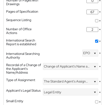
Number of Pages with
*
Drawings
Pages of Specification
*
Sequence Listing
*
Number of Office
*
Actions
International Search
*
Report is established
EPO
International Searching
*
Authority
Recordal of a Change of
Change of Applicant's Name and Address
*
the Applicant's
Name/Address
Type of Assignment
The Standard Agent's Assignment
*
Applicant's Legal Status
Legal Entity
*
Small Entity
*