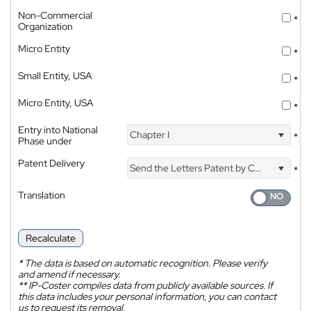
Non-Commercial
*
Organization
Micro Entity
*
Small Entity, USA
*
Micro Entity, USA
*
Entry into National
Chapter I
*
Phase under
Patent Delivery
Send the Letters Patent by Courier
*
Translation
Recalculate
*
The data is based on automatic recognition. Please verify
and amend if necessary.
**
IP-Coster compiles data from publicly available sources. If
this data includes your personal information, you can contact
us to request its removal.