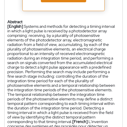
Abstract
[English]
Systems and methods for detecting a timing interval
in which a light pulse is received by a photodetector array
comprising: receiving, by a plurality of photosensitive
elements of the photodetector array, electromagnetic
radiation from a field of view, accumulating, by each of the
plurality of photosensitive elements, an electrical charge
proportional to an intensity of received electromagnetic
radiation during an integration time period, and performing a
search on signals converted from the accumulated electrical
charge to detect a light pulse appearance with a predefined
precision. Performing the search may include performing a
fine search stage including: controlling the duration of the
integration time period for each of the plurality of
photosensitive elements and a temporal relationship between
the integration time periods of the photosensitive elements.
The temporal relationship between the integration time
periods of the photosensitive elements may define a distinct
temporal pattern corresponding to each timing interval within
the duration of the integration time period. Detecting a
timing interval in which a light pulse is received from the field
of view by identifying the distinct temporal pattern
corresponding to that timing interval.
[French]
L'invention
concerne des systèmes et des procédés pour détecter un