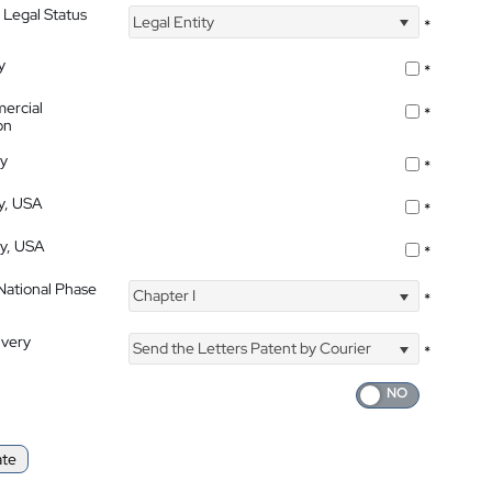
 Legal Status
Legal Entity
*
y
*
ercial
*
on
ty
*
ty, USA
*
ty, USA
*
 National Phase
Chapter I
*
ivery
Send the Letters Patent by Courier
*
ate