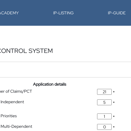
-ACADEMY
IP-LISTING
IP-GUIDE
 CONTROL SYSTEM
Application details
ber of Claims/PCT
*
 Independent
*
Priorities
*
 Multi-Dependent
*