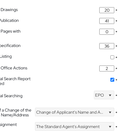
 Drawings
*
Publication
*
 Pages with
*
pecification
*
isting
*
Office Actions
*
nal Search Report
*
hed
EPO
nal Searching
*
f a Change of the
Change of Applicant's Name and Address
*
's Name/Address
ssignment
The Standard Agent's Assignment
*