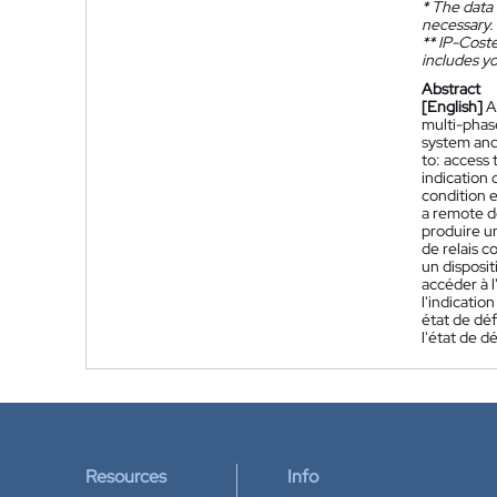
*
The data 
necessary.
**
IP-Coster
includes yo
Abstract
[English]
A
multi-phase
system and
to: access 
indication 
condition e
a remote d
produire u
de relais 
un disposi
accéder à l
l'indicatio
état de déf
l'état de d
Resources
Info