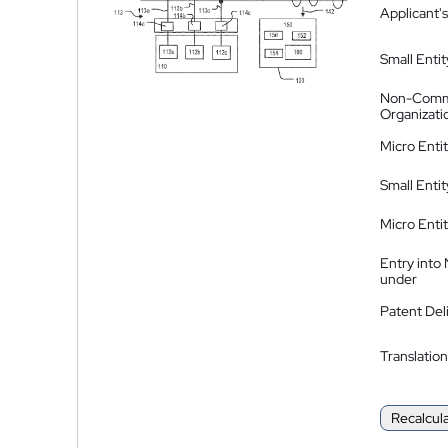
Applicant's
Small Entit
Non-Comm
Organizati
Micro Enti
Small Enti
Micro Enti
Entry into
under
Patent Del
Translation
Recalcul