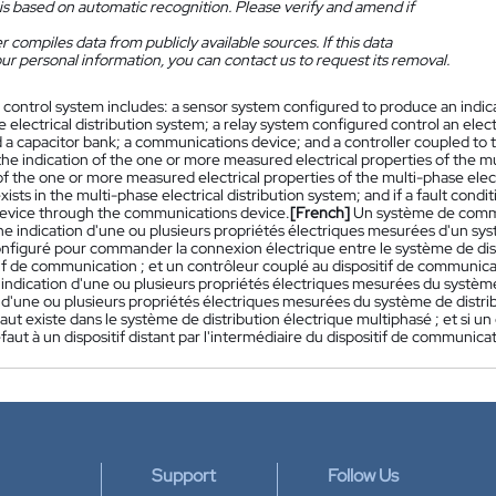
is based on automatic recognition. Please verify and amend if
 compiles data from publicly available sources. If this data
ur personal information, you can contact us to request its removal.
 control system includes: a sensor system configured to produce an indica
 electrical distribution system; a relay system configured control an elec
 a capacitor bank; a communications device; and a controller coupled to 
the indication of the one or more measured electrical properties of the mu
of the one or more measured electrical properties of the multi-phase elec
xists in the multi-phase electrical distribution system; and if a fault condit
evice through the communications device.
[French]
Un système de comm
ne indication d'une ou plusieurs propriétés électriques mesurées d'un sys
configuré pour commander la connexion électrique entre le système de dist
tif de communication ; et un contrôleur couplé au dispositif de communic
'indication d'une ou plusieurs propriétés électriques mesurées du système
n d'une ou plusieurs propriétés électriques mesurées du système de distri
aut existe dans le système de distribution électrique multiphasé ; et si un
éfaut à un dispositif distant par l'intermédiaire du dispositif de communica
Support
Follow Us