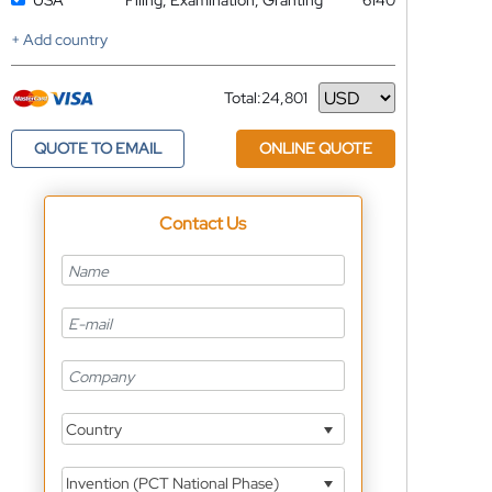
USA
Filing, Examination, Granting
6140
+ Add country
Total:
24,801
Currency
QUOTE TO EMAIL
ONLINE QUOTE
Contact Us
Country
Invention (PCT National Phase)