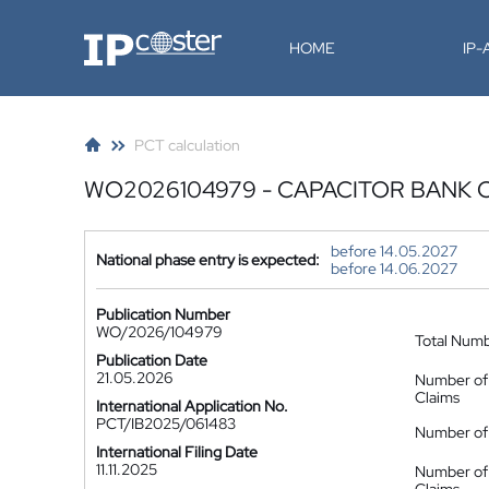
IP-Coster
HOME
IP
PCT calculation
WO2026104979 - CAPACITOR BANK
before 14.05.2027
National phase entry is expected:
before 14.06.2027
Publication Number
WO/2026/104979
Total Num
Publication Date
21.05.2026
Number of
Claims
International Application No.
PCT/IB2025/061483
Number of 
International Filing Date
11.11.2025
Number of