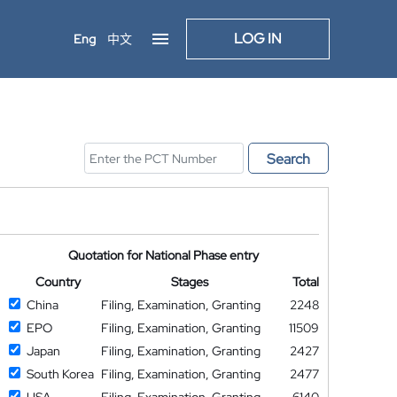
LOG IN
Eng
中文
Search
Quotation for National Phase entry
Country
Stages
Total
China
Filing, Examination, Granting
2248
EPO
Filing, Examination, Granting
11509
Japan
Filing, Examination, Granting
2427
South Korea
Filing, Examination, Granting
2477