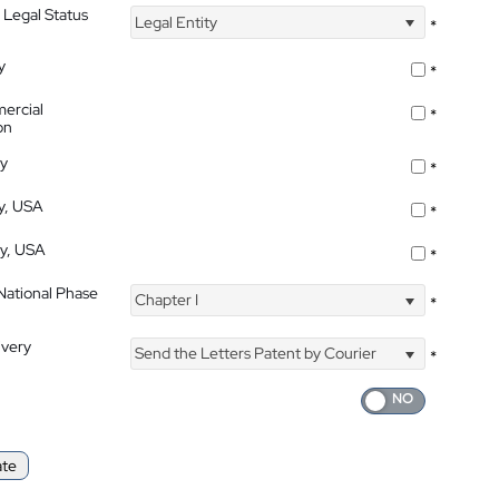
 Legal Status
Legal Entity
*
y
*
ercial
*
on
ty
*
ty, USA
*
ty, USA
*
 National Phase
Chapter I
*
ivery
Send the Letters Patent by Courier
*
ate