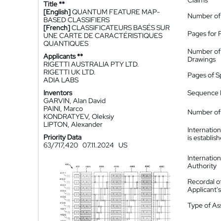
Claims
Title **
[English]
QUANTUM FEATURE MAP-
Number of
BASED CLASSIFIERS
[French]
CLASSIFICATEURS BASÉS SUR
Pages for 
UNE CARTE DE CARACTÉRISTIQUES
QUANTIQUES
Number of
Applicants **
Drawings
RIGETTI AUSTRALIA PTY LTD.
RIGETTI UK LTD.
Pages of S
ADIA LABS
Inventors
Sequence L
GARVIN, Alan David
PAINI, Marco
Number of 
KONDRATYEV, Oleksiy
LIPTON, Alexander
Internatio
Priority Data
is establis
63/717,420
07.11.2024
US
Internatio
Authority
Recordal o
Applicant
Type of A