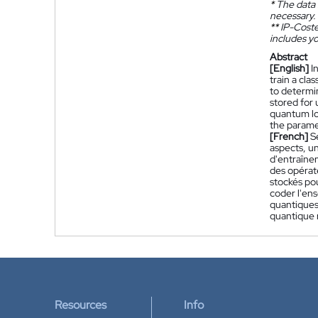
*
The data 
necessary.
**
IP-Coster
includes yo
Abstract
[English]
I
train a cla
to determi
stored for 
quantum lo
the parame
[French]
S
aspects, un
d'entraîne
des opérate
stockés pou
coder l'en
quantiques 
quantique 
Resources
Info