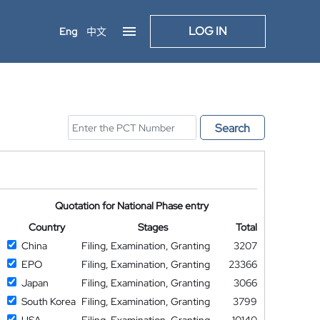
LOG IN
Eng
中文
Search
Quotation for National Phase entry
Country
Stages
Total
China
Filing, Examination, Granting
3207
EPO
Filing, Examination, Granting
23366
Japan
Filing, Examination, Granting
3066
South Korea
Filing, Examination, Granting
3799