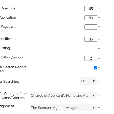
 Drawings
*
Publication
*
 Pages with
*
pecification
*
isting
*
Office Actions
*
nal Search Report
*
hed
EPO
nal Searching
*
f a Change of the
Change of Applicant's Name and Address
*
's Name/Address
ssignment
The Standard Agent's Assignment
*