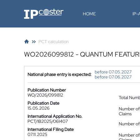
IP-Coster
HOME
IP
PCT calculation
WO2026099812 - QUANTUM FEATUR
before 07.05.2027
National phase entry is expected:
before 07.06.2027
Publication Number
WO/2026/099812
Total Num
Publication Date
15.05.2026
Number of
Claims
International Application No.
PCT/IB2025/061407
Number of 
International Filing Date
07.11.2025
Number of