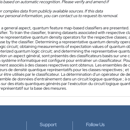
is based on automatic recognition. Please verify and amend if
 compiles data from publicly available sources. If this data
ur personal information, you can contact us to request its removal.
n a general aspect, quantum feature map-based classifiers are presented.
ssifier. To train the classifier, training datasets associated with respectiv
ne representative quantum density operators for the respective classes;
use by the classifier. Determining a representative quantum density operat
gic circuit; obtaining measurements of expectation values of quantum 
terized quantum logic circuit; and determining the representative qua
elon un aspect général, sont présentés des classificateurs basés sur une c
 système informatique est configuré pour entraîner un classificateur. Pou
ment associés à des classes respectives sont obtenus. Les ensembles de 
urs de densité quantique représentatifs pour les classes respectives ; et
r être utilisés par le classificateur. La détermination d'un opérateur de 
semble de données d'entraînement dans un circuit logique quantique ; à 
sur des états quantiques générés par l'exécution du circuit logique quan
représentatif sur la base des mesures.
Support
Follow Us