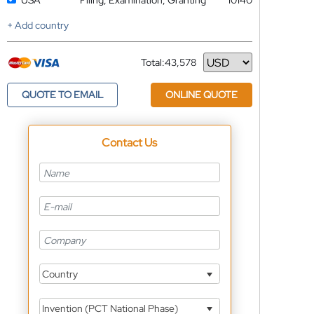
USA
Filing, Examination, Granting
10140
+ Add country
Total:
43,578
Currency
QUOTE TO EMAIL
ONLINE QUOTE
Contact Us
Country
Invention (PCT National Phase)