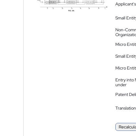
Applicant's
Small Entit
Non-Comm
Organizati
Micro Enti
Small Enti
Micro Enti
Entry into
under
Patent Del
Translation
Recalcul