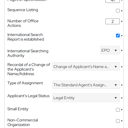
*
Sequence Listing
*
Number of Office
*
Actions
International Search
*
Report is established
EPO
International Searching
*
Authority
Recordal of a Change of
Change of Applicant's Name and Address
*
the Applicant's
Name/Address
Type of Assignment
The Standard Agent's Assignment
*
Applicant's Legal Status
Legal Entity
*
Small Entity
*
Non-Commercial
*
Organization