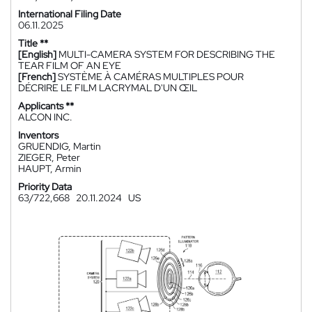
International Filing Date
06.11.2025
Title **
[English]
MULTI-CAMERA SYSTEM FOR DESCRIBING THE
TEAR FILM OF AN EYE
[French]
SYSTÈME À CAMÉRAS MULTIPLES POUR
DÉCRIRE LE FILM LACRYMAL D'UN ŒIL
Applicants **
ALCON INC.
Inventors
GRUENDIG, Martin
ZIEGER, Peter
HAUPT, Armin
Priority Data
63/722,668
20.11.2024
US