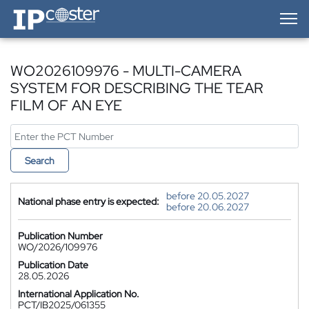
IP-Coster — Home
WO2026109976 - MULTI-CAMERA
SYSTEM FOR DESCRIBING THE TEAR
FILM OF AN EYE
Search
before 20.05.2027
National phase entry is expected:
before 20.06.2027
Publication Number
WO/2026/109976
Publication Date
28.05.2026
International Application No.
PCT/IB2025/061355