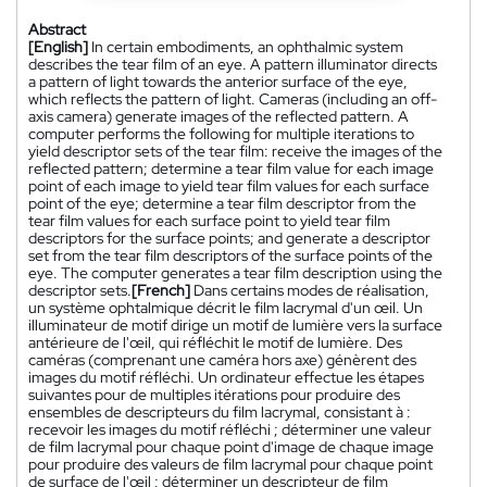
Abstract
[English]
In certain embodiments, an ophthalmic system
describes the tear film of an eye. A pattern illuminator directs
a pattern of light towards the anterior surface of the eye,
which reflects the pattern of light. Cameras (including an off-
axis camera) generate images of the reflected pattern. A
computer performs the following for multiple iterations to
yield descriptor sets of the tear film: receive the images of the
reflected pattern; determine a tear film value for each image
point of each image to yield tear film values for each surface
point of the eye; determine a tear film descriptor from the
tear film values for each surface point to yield tear film
descriptors for the surface points; and generate a descriptor
set from the tear film descriptors of the surface points of the
eye. The computer generates a tear film description using the
descriptor sets.
[French]
Dans certains modes de réalisation,
un système ophtalmique décrit le film lacrymal d'un œil. Un
illuminateur de motif dirige un motif de lumière vers la surface
antérieure de l'œil, qui réfléchit le motif de lumière. Des
caméras (comprenant une caméra hors axe) génèrent des
images du motif réfléchi. Un ordinateur effectue les étapes
suivantes pour de multiples itérations pour produire des
ensembles de descripteurs du film lacrymal, consistant à :
recevoir les images du motif réfléchi ; déterminer une valeur
de film lacrymal pour chaque point d'image de chaque image
pour produire des valeurs de film lacrymal pour chaque point
de surface de l'œil ; déterminer un descripteur de film