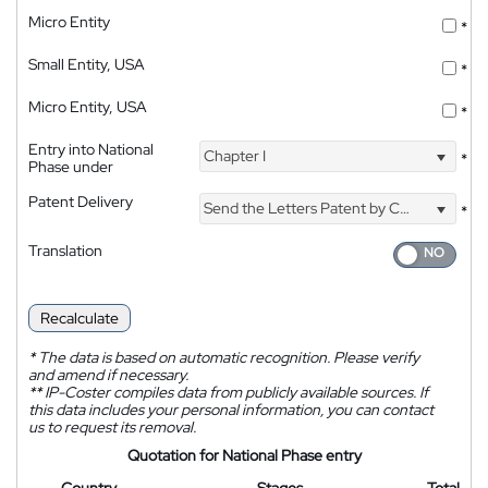
Micro Entity
*
Small Entity, USA
*
Micro Entity, USA
*
Entry into National
Chapter I
*
Phase under
Patent Delivery
Send the Letters Patent by Courier
*
Translation
Recalculate
*
The data is based on automatic recognition. Please verify
and amend if necessary.
**
IP-Coster compiles data from publicly available sources. If
this data includes your personal information, you can contact
us to request its removal.
Quotation for National Phase entry