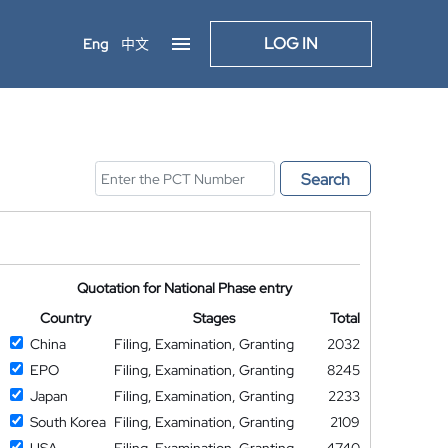
LOG IN
Eng
中文
Search
Quotation for National Phase entry
Country
Stages
Total
China
Filing, Examination, Granting
2032
EPO
Filing, Examination, Granting
8245
Japan
Filing, Examination, Granting
2233
South Korea
Filing, Examination, Granting
2109