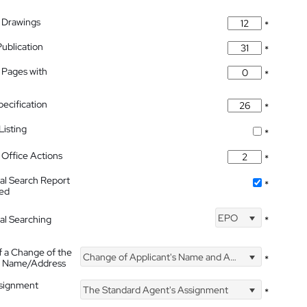
 Drawings
*
Publication
*
 Pages with
*
pecification
*
isting
*
Office Actions
*
nal Search Report
*
hed
EPO
nal Searching
*
f a Change of the
Change of Applicant's Name and Address
*
's Name/Address
ssignment
The Standard Agent's Assignment
*