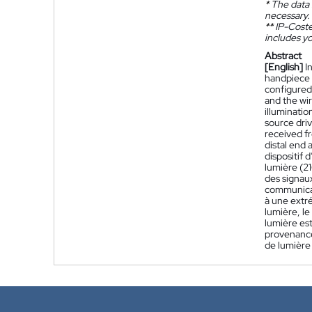
*
The data 
necessary.
**
IP-Coster
includes yo
Abstract
[English]
I
handpiece (
configured 
and the wir
illuminati
source driv
received fr
distal end 
dispositif 
lumière (21
des signaux
communicat
à une extré
lumière, le
lumière est
provenance 
de lumière 