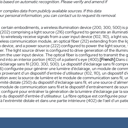
is based on automatic recognition. Please verify and amend if
 compiles data from publicly available sources. If this data
ur personal information, you can contact us to request its removal.
n certain embodiments, a wireless illumination device (200, 300, 500) is p
202) comprising a light source (216) configured to generate an illuminat
to wirelessly receive signals from a user input device (102, 110), a light 
eless communication module, an optical fiber (212) extending from the ligh
on device, and a power source (222) configured to power the light source,
er. The light source driver is configured to drive generation of the illumin
om the user input device. The optical fiber is configured to transmit the g
and into an interior portion (402) of a patient's eye (400).
[French]
Dans c
d’éclairage sans fil (200, 300, 500). Le dispositif d’éclairage sans fil 
6) configurée pour générer une lumière d’éclairage, un module de communi
 provenant d’un dispositif d’entrée d’utilisateur (102, 110), un dispositi
ion avec la source de lumière et le module de communication sans fil, un
mité distale (250) du dispositif d’éclairage sans fil, et une source d’alim
 module de communication sans fil et le dispositif d’entraînement de sour
 configuré pour entraîner la génération de la lumière d’éclairage par la s
du dispositif d’entrée d’utilisateur. La fibre optique est configurée pour
à l’extrémité distale et dans une partie intérieure (402) de l’œil d’un pat