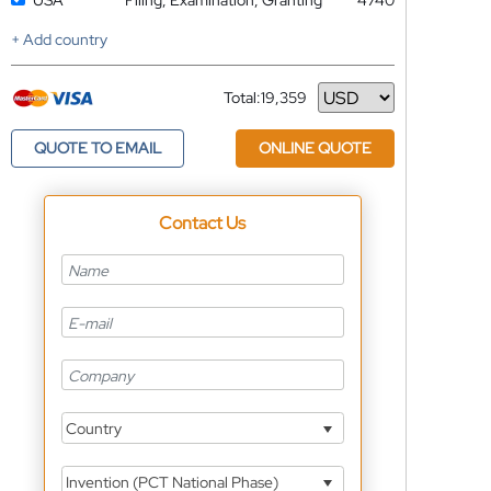
USA
Filing, Examination, Granting
4740
+ Add country
Total:
19,359
Currency
QUOTE TO EMAIL
ONLINE QUOTE
Contact Us
Country
Invention (PCT National Phase)