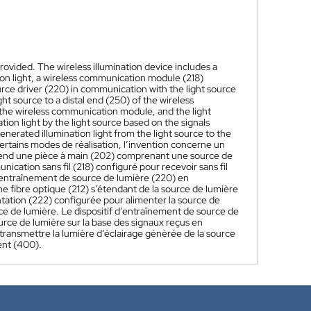
rovided. The wireless illumination device includes a
ion light, a wireless communication module (218)
source driver (220) in communication with the light source
t source to a distal end (250) of the wireless
 the wireless communication module, and the light
ation light by the light source based on the signals
enerated illumination light from the light source to the
ertains modes de réalisation, l’invention concerne un
comprend une pièce à main (202) comprenant une source de
cation sans fil (218) configuré pour recevoir sans fil
f d’entraînement de source de lumière (220) en
e fibre optique (212) s’étendant de la source de lumière
entation (222) configurée pour alimenter la source de
ce de lumière. Le dispositif d’entraînement de source de
ource de lumière sur la base des signaux reçus en
 transmettre la lumière d’éclairage générée de la source
ient (400).