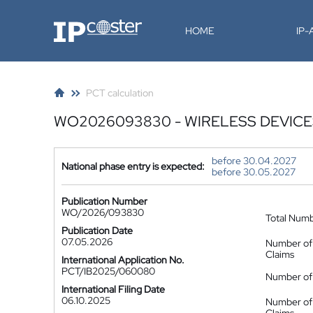
IP-Coster
HOME
IP
PCT calculation
WO2026093830 - WIRELESS DEVICE
before 30.04.2027
National phase entry is expected:
before 30.05.2027
Publication Number
WO/2026/093830
Total Num
Publication Date
07.05.2026
Number of
Claims
International Application No.
PCT/IB2025/060080
Number of 
International Filing Date
06.10.2025
Number of