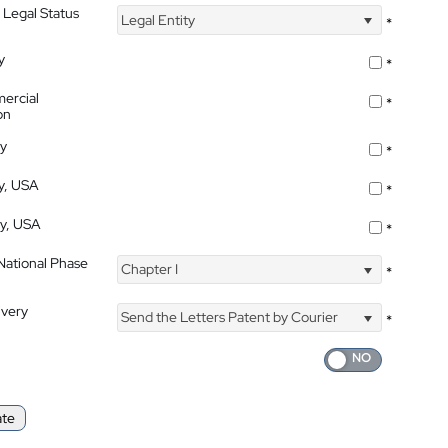
 Legal Status
Legal Entity
*
y
*
ercial
*
on
ty
*
ty, USA
*
ty, USA
*
 National Phase
Chapter I
*
ivery
Send the Letters Patent by Courier
*
ate