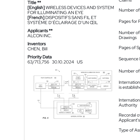
Claims
Title **
[English]
WIRELESS DEVICES AND SYSTEM
Number of
FOR ILLUMINATING AN EYE
[French]
DISPOSITIFS SANS FIL ET
Pages for 
SYSTÈME D’ÉCLAIRAGE D’UN ŒIL
Applicants **
Number of
ALCON INC.
Drawings
Inventors
Pages of S
CHEN, Bill
Priority Data
Sequence L
63/713,756
30.10.2024
US
Number of 
Internatio
is establis
Internatio
Authority
Recordal o
Applicant
Type of A