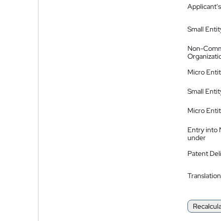
Applicant's
Small Entit
Non-Comm
Organizati
Micro Enti
Small Enti
Micro Enti
Entry into
under
Patent Del
Translation
Recalcul