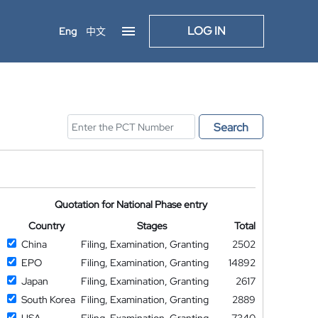
LOG IN
Eng
中文
Search
Quotation for National Phase entry
Country
Stages
Total
China
Filing, Examination, Granting
2502
EPO
Filing, Examination, Granting
14892
Japan
Filing, Examination, Granting
2617
South Korea
Filing, Examination, Granting
2889