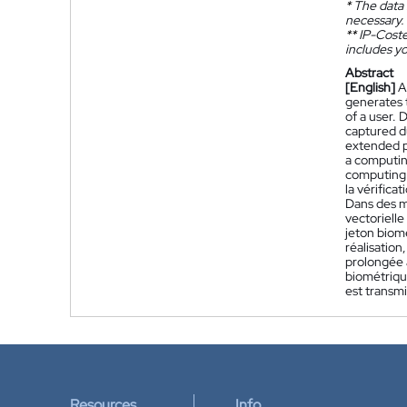
*
The data 
necessary.
**
IP-Coster
includes yo
Abstract
[English]
A
generates 
of a user. 
captured d
extended p
a computing
computing d
la vérifica
Dans des m
vectorielle
jeton biom
réalisatio
prolongée a
biométrique
est transmi
Resources
Info