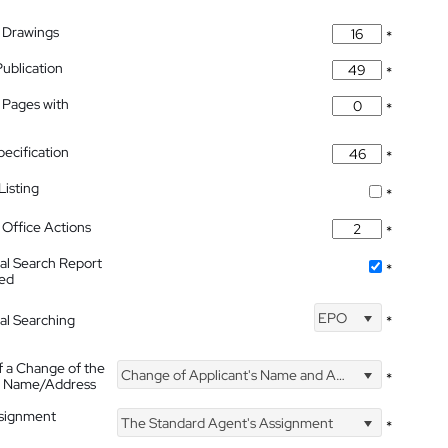
 Drawings
*
Publication
*
 Pages with
*
pecification
*
isting
*
Office Actions
*
nal Search Report
*
hed
EPO
nal Searching
*
f a Change of the
Change of Applicant's Name and Address
*
's Name/Address
ssignment
The Standard Agent's Assignment
*