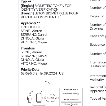
Claims
Title **
[English]
BIOMETRIC TOKEN FOR
Number of
IDENTITY VERIFICATION
[French]
JETON BIOMÉTRIQUE POUR
Pages for 
VÉRIFICATION D'IDENTITÉ
Applicants **
Number of
ONFIDO LTD.
Drawings
SEINE, Warren
SERRANO, Daniel
Pages of S
DI NOLA, Giulia
VITORINO, Miguel
Sequence L
Inventors
SEINE, Warren
Number of 
SERRANO, Daniel
DI NOLA, Giulia
Internatio
VITORINO, Miguel
is establis
Priority Data
63/696,519
19.09.2024
US
Internatio
Authority
Recordal o
Applicant
Type of A