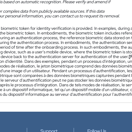
is based on automatic recognition. Please verify and amend if
 compiles data from publicly available sources. If this data
ur personal information, you can contact us to request its removal.
 biometric token for identity verification is provided. In examples, durin
the biometric token. In embodiments, the biometric token includes refer
During an authentication process, the reference biometric data stored on
uring the authentication process. In embodiments, the authentication ser
eriod of time after the onboarding process. In such embodiments, the au
 device, such as a user's mobile device, where the biometric token is st
evice back to the authentication server for authentication of the user.
[
tion d'identité. Dans des exemples, pendant un processus d'intégration, u
odes de réalisation, le jeton biométrique comprend des données biométr
 d'une image d'un utilisateur. Pendant un processus d'authentification, l
étrique sont comparées à des données biométriques capturées pendant l
n, le serveur d'authentification peut ne pas stocker les données biométr
près le processus d'intégration. Dans de tels modes de réalisation, le ser
 à un dispositif informatique, tel qu'un dispositif mobile d'un utilisateur
s du dispositif informatique au serveur d'authentification pour l'authentific
Support
Follow Us