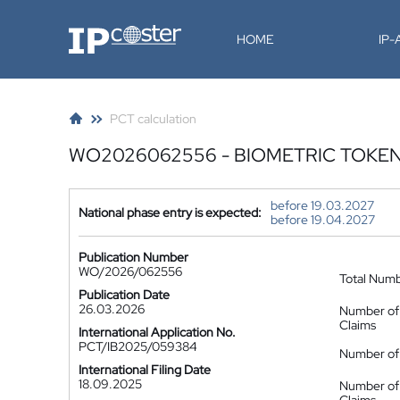
IP-Coster
HOME
IP
PCT calculation
WO2026062556 - BIOMETRIC TOKEN 
before 19.03.2027
National phase entry is expected:
before 19.04.2027
Publication Number
WO/2026/062556
Total Num
Publication Date
26.03.2026
Number of
Claims
International Application No.
PCT/IB2025/059384
Number of 
International Filing Date
18.09.2025
Number of