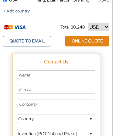
USA
Filing, Examination, Granting
7340
+ Add country
Total:
30,240
Currency
QUOTE TO EMAIL
ONLINE QUOTE
Contact Us
Country
Invention (PCT National Phase)