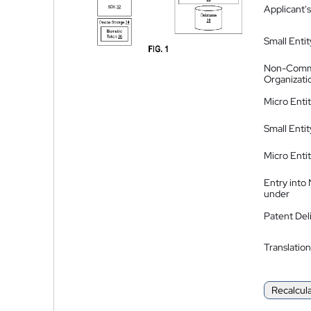
Applicant's
Small Entit
Non-Comm
Organizati
Micro Enti
Small Enti
Micro Enti
Entry into
under
Patent Del
Translation
Recalcul