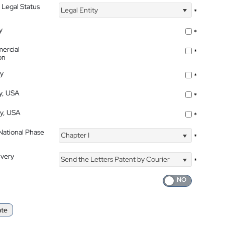
 Legal Status
Legal Entity
*
y
*
ercial
*
on
ty
*
ty, USA
*
ty, USA
*
 National Phase
Chapter I
*
ivery
Send the Letters Patent by Courier
*
ate