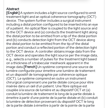
Abstract
[English]
A system includes a light source configured to emit
treatment light and an optical coherence tomography (OCT)
device. The system further includes a surgical instrument
including a distal portion configured to be inserted into an eye
of a patient. An optical fiber is coupled to the light source and
to the OCT device and (a) conducts the treatment light along
the distal portion to be emitted from a tip of the distal portion
and (b) conducts detection light from the OCT device along
the distal portion to be emitted from the tip of the distal
portion and conduct a reflected portion of the detection light
to the OCT device. A controller obtains image data from the
OCT device and operates the light source per the image data,
e.g., selects a number of pulses for the treatment light based
on a thickness of a trabecular meshwork apparent in the
image data.
[French]
Un système comprend une source de
lumière configurée pour émettre une lumière de traitement
et un dispositif de tomographie par cohérence optique
(OCT). Le système comprend en outre un instrument
chirurgical comprenant une partie distale conçue pour être
insérée dans un œil d'un patient. Une fibre optique est
couplée à la source de lumière et au dispositif OCT et (a)
conduit la lumière de traitement le long de la partie distale à
émettre à partir d'une pointe de la partie distale et (b) conduit
la lumière de détection provenant du dispositif OCT le long
de la partie distale à émettre à partir de la pointe de la partie