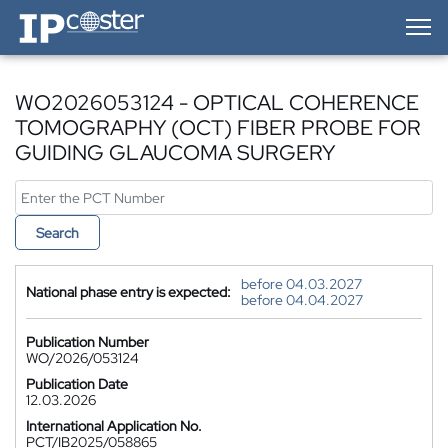
IP-Coster — Home
WO2026053124 - OPTICAL COHERENCE
TOMOGRAPHY (OCT) FIBER PROBE FOR
GUIDING GLAUCOMA SURGERY
Search
before 04.03.2027
National phase entry is expected:
before 04.04.2027
Publication Number
WO/2026/053124
Publication Date
12.03.2026
International Application No.
PCT/IB2025/058865