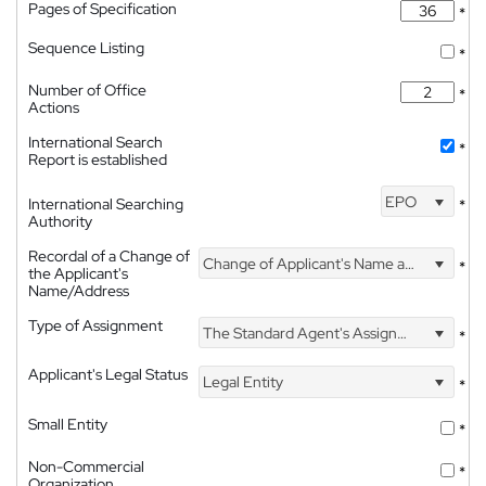
Pages of Specification
*
Sequence Listing
*
Number of Office
*
Actions
International Search
*
Report is established
EPO
International Searching
*
Authority
Recordal of a Change of
Change of Applicant's Name and Address
*
the Applicant's
Name/Address
Type of Assignment
The Standard Agent's Assignment
*
Applicant's Legal Status
Legal Entity
*
Small Entity
*
Non-Commercial
*
Organization