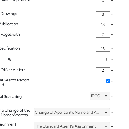
*
 Drawings
*
Publication
*
 Pages with
*
pecification
*
isting
*
Office Actions
*
nal Search Report
*
hed
IPOS
nal Searching
*
f a Change of the
Change of Applicant's Name and Address
*
's Name/Address
ssignment
The Standard Agent's Assignment
*