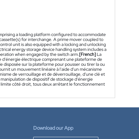
comprising a loading platform configured to accommodate
e cassette(s) for interchange. A prime mover coupled to
ntrol unit is also equipped with a locking and unlocking
ectrical energy storage device handling system includes a
s operation when engaged by the switch arm.
[French]
La
ge d'énergie électrique comprenant une plateforme de
disposée sur la plateforme pour pousser ou tirer la ou
fournit un mouvement linéaire à l'aide d'un mécanisme
sme de verrouillage et de déverrouillage, d'une clé et
manipulation de dispositif de stockage d'énergie
mite côté droit, tous deux arrêtant le fonctionnement
Download our App