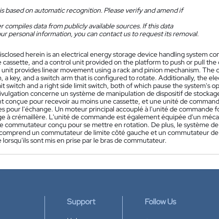
is based on automatic recognition. Please verify and amend if
 compiles data from publicly available sources. If this data
ur personal information, you can contact us to request its removal.
isclosed herein is an electrical energy storage device handling system 
e cassette, and a control unit provided on the platform to push or pull th
 unit provides linear movement using a rack and pinion mechanism. The co
a key, and a switch arm that is configured to rotate. Additionally, the el
imit switch and a right side limit switch, both of which pause the system'
ivulgation concerne un système de manipulation de dispositif de stocka
 conçue pour recevoir au moins une cassette, et une unité de commande 
tes pour l'échange. Un moteur principal accouplé à l'unité de commande 
e à crémaillère. L'unité de commande est également équipée d'un mécani
de commutateur conçu pour se mettre en rotation. De plus, le système de 
 comprend un commutateur de limite côté gauche et un commutateur de li
lorsqu'ils sont mis en prise par le bras de commutateur.
Support
Follow Us