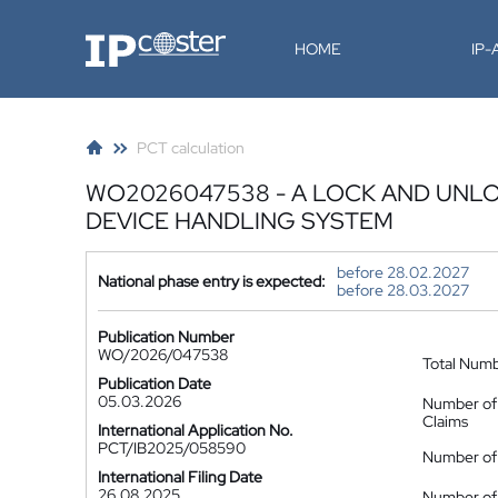
IP-Coster
HOME
IP
PCT calculation
WO2026047538 - A LOCK AND UNL
DEVICE HANDLING SYSTEM
before 28.02.2027
National phase entry is expected:
before 28.03.2027
Publication Number
WO/2026/047538
Total Num
Publication Date
05.03.2026
Number of
Claims
International Application No.
PCT/IB2025/058590
Number of 
International Filing Date
26.08.2025
Number of