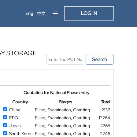
LOG IN
Eng
中文
GY STORAGE
Search
Quotation for National Phase entry
Country
Stages
Total
China
Filing, Examination, Granting
2137
EPO
Filing, Examination, Granting
12264
Japan
Filing, Examination, Granting
2265
South Korea
Filing, Examination, Granting
2246