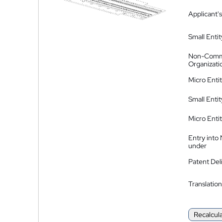
Applicant's
Small Entit
Non-Comm
Organizati
Micro Enti
Small Enti
Micro Enti
Entry into
under
Patent Del
Translation
Recalcul