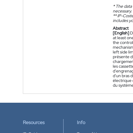
*
The data 
necessary.
**
IP-Coster
includes yo
Abstract
[English]
D
at least on
the control
mechanism, 
left side l
présente d
chargement
les casset
d'engrenag
d'un bras 
électrique
du système 
Resources
Info