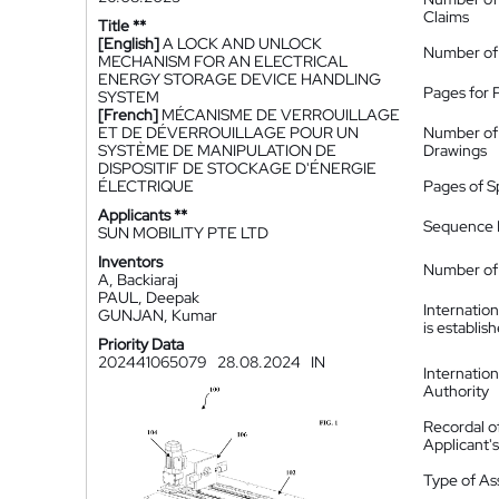
Claims
Title **
[English]
A LOCK AND UNLOCK
Number of
MECHANISM FOR AN ELECTRICAL
ENERGY STORAGE DEVICE HANDLING
Pages for 
SYSTEM
[French]
MÉCANISME DE VERROUILLAGE
ET DE DÉVERROUILLAGE POUR UN
Number of
SYSTÈME DE MANIPULATION DE
Drawings
DISPOSITIF DE STOCKAGE D'ÉNERGIE
ÉLECTRIQUE
Pages of S
Applicants **
Sequence L
SUN MOBILITY PTE LTD
Inventors
Number of 
A, Backiaraj
PAUL, Deepak
Internatio
GUNJAN, Kumar
is establis
Priority Data
202441065079
28.08.2024
IN
Internatio
Authority
Recordal o
Applicant
Type of A