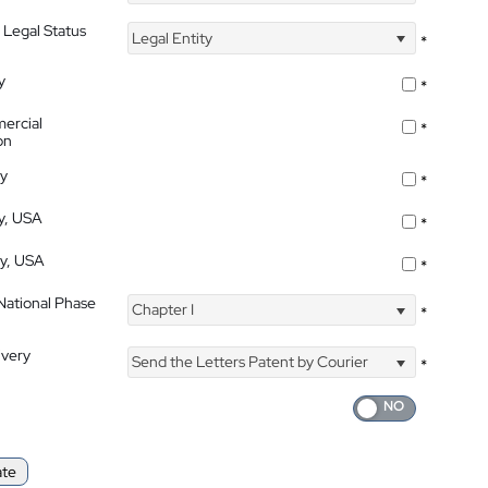
 Legal Status
Legal Entity
*
y
*
ercial
*
on
ty
*
ty, USA
*
ty, USA
*
 National Phase
Chapter I
*
ivery
Send the Letters Patent by Courier
*
ate