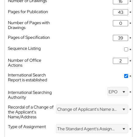
Number of Drawings
*
Pages for Publication
*
Number of Pages with
*
Drawings
Pages of Specification
*
Sequence Listing
*
Number of Office
*
Actions
International Search
*
Report is established
EPO
International Searching
*
Authority
Recordal of a Change of
Change of Applicant's Name and Address
*
the Applicant's
Name/Address
Type of Assignment
The Standard Agent's Assignment
*