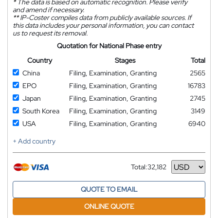
*
The data is based on automatic recognition. Please verify
and amend if necessary.
**
IP-Coster compiles data from publicly available sources. If
this data includes your personal information, you can contact
us to request its removal.
Quotation for National Phase entry
Country
Stages
Total
China
Filing, Examination, Granting
2565
EPO
Filing, Examination, Granting
16783
Japan
Filing, Examination, Granting
2745
South Korea
Filing, Examination, Granting
3149
USA
Filing, Examination, Granting
6940
+ Add country
Total:
32,182
Currency
QUOTE TO EMAIL
ONLINE QUOTE