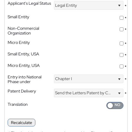
Applicant's Legal Status
Legal Entity
*
Small Entity
*
Non-Commercial
*
Organization
Micro Entity
*
Small Entity, USA
*
Micro Entity, USA
*
Entry into National
Chapter I
*
Phase under
Patent Delivery
Send the Letters Patent by Courier
*
Translation
Recalculate