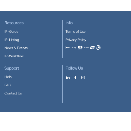
Resources
Info
IP-Guide
Terms of Use
IP-Listing
Privacy Policy
News & Events
Accepted payment methods
IP-Workflow
Support
Follow Us
Help
FAQ
Contact Us
Download our App
Google Play
Apple Store