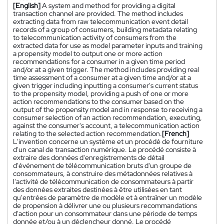
[English]
A system and method for providing a digital
transaction channel are provided. The method includes
extracting data from raw telecommunication event detail
records of a group of consumers, building metadata relating
to telecommunication activity of consumers from the
extracted data for use as model parameter inputs and training
a propensity model to output one or more action
recommendations for a consumer in a given time period
and/or at a given trigger. The method includes providing real
time assessment of a consumer at a given time and/or at a
given trigger including inputting a consumer's current status
to the propensity model, providing a push of one or more
action recommendations to the consumer based on the
output of the propensity model and in response to receiving a
consumer selection of an action recommendation, executing,
against the consumer's account, a telecommunication action
relating to the selected action recommendation.
[French]
L'invention concerne un système et un procédé de fourniture
d'un canal de transaction numérique. Le procédé consiste à
extraire des données d'enregistrements de détail
d'événement de télécommunication bruts d'un groupe de
consommateurs, à construire des métadonnées relatives à
l'activité de télécommunication de consommateurs à partir
des données extraites destinées à être utilisées en tant
qu'entrées de paramètre de modèle et à entraîner un modèle
de propension à délivrer une ou plusieurs recommandations
d'action pour un consommateur dans une période de temps
donnée et/ou à un déclencheur donné. Le procédé