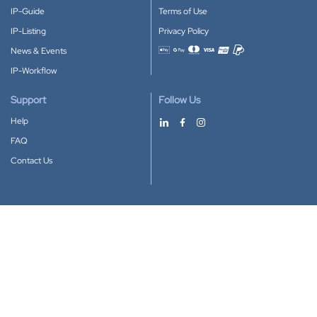
IP-Guide
Terms of Use
IP-Listing
Privacy Policy
News & Events
Accepted payment methods
IP-Workflow
Support
Follow Us
Help
FAQ
Contact Us
Download our App
Google Play
Apple Store
IP-Coster © 2010-2026
All rights reserved.