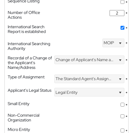
Sequence Listing
*
Number of Office
*
Actions
International Search
*
Report is established
MOIP
International Searching
*
Authority
Recordal of a Change of
Change of Applicant's Name and Address
*
the Applicant's
Name/Address
Type of Assignment
The Standard Agent's Assignment
*
Applicant's Legal Status
Legal Entity
*
Small Entity
*
Non-Commercial
*
Organization
Micro Entity
*