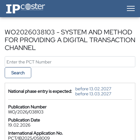
IP-Coster — Home
WO2026038103 - SYSTEM AND METHOD
FOR PROVIDING A DIGITAL TRANSACTION
CHANNEL
Search
before 13.02.2027
National phase entry is expected:
before 13.03.2027
Publication Number
WO/2026/038103
Publication Date
19.02.2026
International Application No.
PCT/IB2025/058009