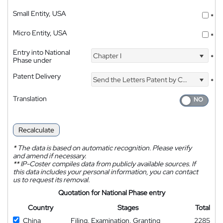
Small Entity, USA
*
Micro Entity, USA
*
Entry into National
Chapter I
*
Phase under
Patent Delivery
Send the Letters Patent by Courier
*
Translation
Recalculate
*
The data is based on automatic recognition. Please verify
and amend if necessary.
**
IP-Coster compiles data from publicly available sources. If
this data includes your personal information, you can contact
us to request its removal.
Quotation for National Phase entry
Country
Stages
Total
China
Filing, Examination, Granting
2285