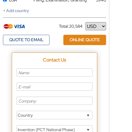
USA
Filing, Examination, Granting
5940
+ Add country
Total:
20,584
Currency
QUOTE TO EMAIL
ONLINE QUOTE
Contact Us
Country
Invention (PCT National Phase)