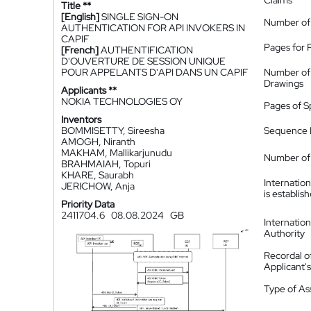
Claims
Title **
[English]
SINGLE SIGN-ON
Number of
AUTHENTICATION FOR API INVOKERS IN
CAPIF
Pages for 
[French]
AUTHENTIFICATION
D'OUVERTURE DE SESSION UNIQUE
POUR APPELANTS D'API DANS UN CAPIF
Number of
Drawings
Applicants **
NOKIA TECHNOLOGIES OY
Pages of S
Inventors
BOMMISETTY, Sireesha
Sequence L
AMOGH, Niranth
MAKHAM, Mallikarjunudu
Number of 
BRAHMAIAH, Topuri
KHARE, Saurabh
Internatio
JERICHOW, Anja
is establis
Priority Data
2411704.6
08.08.2024
GB
Internatio
Authority
Recordal o
Applicant
Type of A