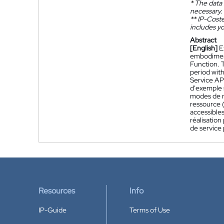
*
The data 
necessary.
**
IP-Coster
includes yo
Abstract
[English]
E
embodiment
Function. 
period wit
Service API
d'exemple 
modes de r
ressource 
accessible
réalisatio
de service 
Resources
Info
IP-Guide
Terms of Use