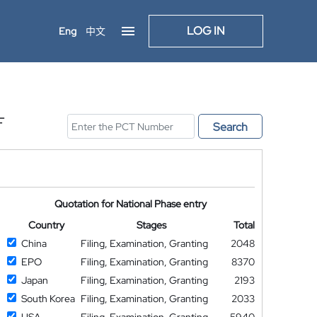
LOG IN
Eng
中文
F
Search
Quotation for National Phase entry
Country
Stages
Total
China
Filing, Examination, Granting
2048
EPO
Filing, Examination, Granting
8370
Japan
Filing, Examination, Granting
2193
South Korea
Filing, Examination, Granting
2033