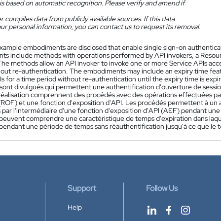
is based on automatic recognition. Please verify and amend if
 compiles data from publicly available sources. If this data
ur personal information, you can contact us to request its removal.
xample embodiments are disclosed that enable single sign-on authenticat
s include methods with operations performed by API invokers, a Resou
The methods allow an API invoker to invoke one or more Service APIs acce
hout re-authentication. The embodiments may include an expiry time feat
s for a time period without re-authentication until the expiry time is expi
sont divulgués qui permettent une authentification d'ouverture de sessi
éalisation comprennent des procédés avec des opérations effectuées par 
(ROF) et une fonction d'exposition d'API. Les procédés permettent à un a
s par l'intermédiaire d'une fonction d'exposition d'API (AEF) pendant un
n peuvent comprendre une caractéristique de temps d'expiration dans laque
pendant une période de temps sans réauthentification jusqu'à ce que le t
Support
Follow Us
Help