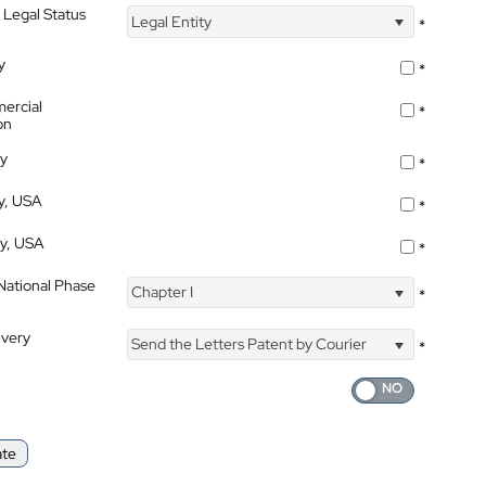
 Legal Status
Legal Entity
*
y
*
ercial
*
on
ty
*
ty, USA
*
ty, USA
*
 National Phase
Chapter I
*
ivery
Send the Letters Patent by Courier
*
ate