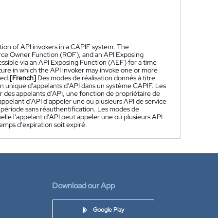
ion of API invokers in a CAPIF system. The
rce Owner Function (ROF), and an API Exposing
ssible via an API Exposing Function (AEF) for a time
ure in which the API invoker may invoke one or more
red.
[French]
Des modes de réalisation donnés à titre
on unique d'appelants d'API dans un système CAPIF. Les
des appelants d'API, une fonction de propriétaire de
ppelant d'API d'appeler une ou plusieurs API de service
e période sans réauthentification. Les modes de
lle l'appelant d'API peut appeler une ou plusieurs API
emps d'expiration soit expiré.
Download our App
Google Play