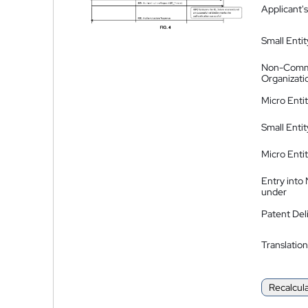
Applicant's
Small Entit
Non-Comm
Organizati
Micro Enti
Small Enti
Micro Enti
Entry into
under
Patent Del
Translation
Recalcul