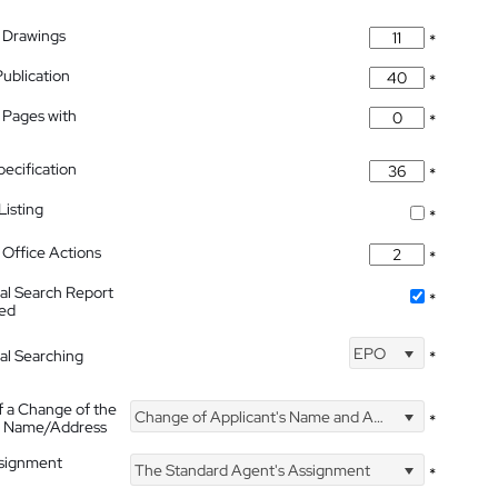
 Drawings
*
Publication
*
 Pages with
*
pecification
*
isting
*
Office Actions
*
nal Search Report
*
hed
EPO
nal Searching
*
f a Change of the
Change of Applicant's Name and Address
*
's Name/Address
ssignment
The Standard Agent's Assignment
*