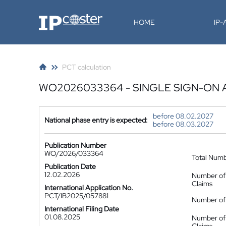
IP-Coster
HOME
IP
PCT calculation
WO2026033364 - SINGLE SIGN-ON A
before 08.02.2027
National phase entry is expected:
before 08.03.2027
Publication Number
WO/2026/033364
Total Num
Publication Date
12.02.2026
Number of
Claims
International Application No.
PCT/IB2025/057881
Number of 
International Filing Date
01.08.2025
Number of