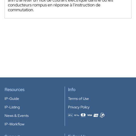
conducteurs rompus en réponse à l'instruction de
commutation.
Resources
Info
IP-Guide
Terms of Use
IP-Listing
Privacy Policy
News & Events
Accepted payment methods
IP-Workflow