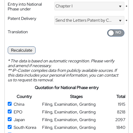
Entry into National
Chapter I
*
Phase under
Patent Delivery
Send the Letters Patent by Courier
*
Translation
Recalculate
*
The data is based on automatic recognition. Please verify
and amend if necessary.
**
IP-Coster compiles data from publicly available sources. If
this data includes your personal information, you can contact
us to request its removal.
Quotation for National Phase entry
Country
Stages
Total
China
Filing, Examination, Granting
1915
EPO
Filing, Examination, Granting
8218
Japan
Filing, Examination, Granting
2097
South Korea
Filing, Examination, Granting
1840