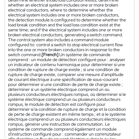
whether an electrical system includes one or more broken
electrical conductors, where to determine whether the
electrical system includes one or more broken conductors,
the detection module is configured to determine whether the
load break condition and the load loss condition exist at the
same time; and if the electrical system includes one or more
broken electrical conductors, generating a switch command.
The control system also includes a command module
configured to: control a switch to stop electrical current flow
into the one or more broken conductors in response to the
switch command.
[French]
Un système de commande
comprend : un module de détection configuré pour : analyser
un indicateur de contenu harmonique pour déterminer si une
condition de rupture de charge existe ; si une condition de
rupture de charge existe, comparer une mesure d'amplitude
de courant électrique à une spécification de sous-courant
pour déterminer si une condition de perte de charge existe ;
déterminer si un système électrique comprend un ou
plusieurs conducteurs électriques rompus, où déterminer si le
système électrique comprend un ou plusieurs conducteurs
rompus, le module de détection est configuré pour
déterminer si la condition de rupture de charge et la condition
de perte de charge existent en même temps ; et si le système
électrique comprend un ou plusieurs conducteurs électriques
rompus, générer une instruction de commutation. Le
système de commande comprend également un module
d'instruction configuré pour : commander un commutateur
afin d'arrêter un flux de courant électrique dans le ou les